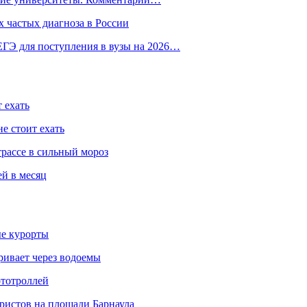
 частых диагноза в России
ГЭ для поступления в вузы на 2026…
 ехать
е стоит ехать
трассе в сильный мороз
ей в месяц
ые курорты
ривает через водоемы
ототроллей
ристов на площади Барнаула