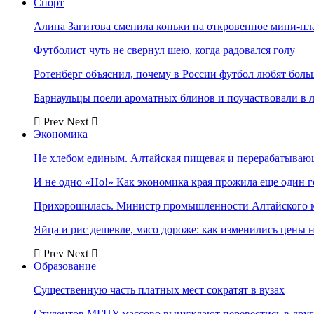
Спорт
Алина Загитова сменила коньки на откровенное мини-пл
Футболист чуть не свернул шею, когда радовался голу
Ротенберг объяснил, почему в России футбол любят боль
Барнаульцы поели ароматных блинов и поучаствовали в 
Prev
Next
Экономика
Не хлебом единым. Алтайская пищевая и перерабатыва
И не одно «Но!» Как экономика края прожила еще один 
Прихорошилась. Министр промышленности Алтайского к
Яйца и рис дешевле, мясо дороже: как изменились цены 
Prev
Next
Образование
Существенную часть платных мест сократят в вузах
Студентов МГПУ массово вынуждают перевестись в дру