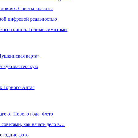
словиях. Советы красоты
овой цифровой реальностью
ского гриппа. Точные симптомы
Пушкинская карта»
ческую мастерскую
ях Горного Алтая
аге от Нового года. Фото
советами, как начать дело в…
вогодние фото