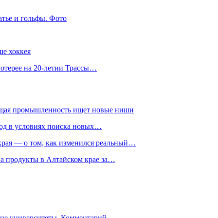
атье и гольфы. Фото
ше хоккея
лотерее на 20-летии Трассы…
ющая промышленность ищет новые ниши
год в условиях поиска новых…
рая — о том, как изменился реальный…
на продукты в Алтайском крае за…
гие университеты. Комментарий…