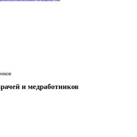
ников
врачей и медработников