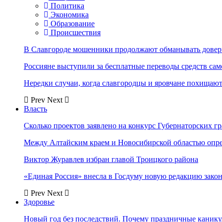
Политика
Экономика
Образование
Происшествия
В Славгороде мошенники продолжают обманывать довер
Россияне выступили за бесплатные переводы средств сам
Нередки случаи, когда славгородцы и яровчане похищают
Prev
Next
Власть
Сколько проектов заявлено на конкурс Губернаторских гр
Между Алтайским краем и Новосибирской областью опр
Виктор Журавлев избран главой Троицкого района
«Единая Россия» внесла в Госдуму новую редакцию закон
Prev
Next
Здоровье
Новый год без последствий. Почему праздничные каник