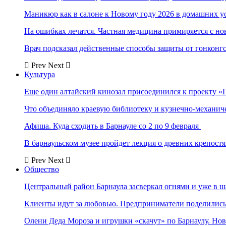
Маникюр как в салоне к Новому году 2026 в домашних у
На ошибках лечатся. Частная медицина примиряется с н
Врач подсказал действенные способы защиты от гонконг
Prev
Next
Культура
Еще один алтайский кинозал присоединился к проекту «
Что объединяло краевую библиотеку и кузнечно-механи
Афиша. Куда сходить в Барнауле со 2 по 9 февраля
В барнаульском музее пройдет лекция о древних крепост
Prev
Next
Общество
Центральный район Барнаула засверкал огнями и уже в ш
Клиенты идут за любовью. Предприниматели поделились 
Олени Деда Мороза и игрушки «скачут» по Барнаулу. Но