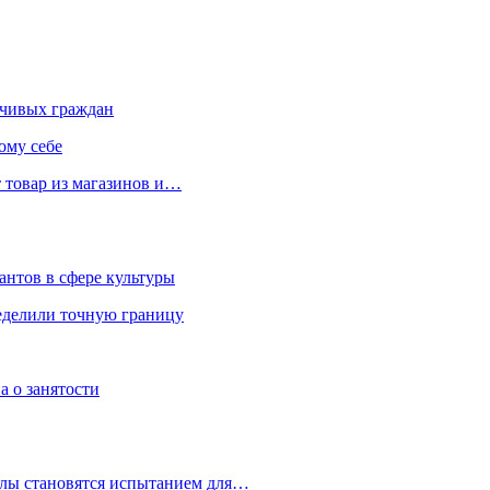
чивых граждан
ому себе
 товар из магазинов и…
антов в сфере культуры
еделили точную границу
а о занятости
улы становятся испытанием для…