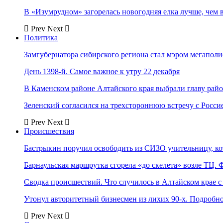
В «Изумрудном» загорелась новогодняя елка лучше, чем 
Prev
Next
Политика
Замгубернатора сибирского региона стал мэром мегаполи
День 1398-й. Самое важное к утру 22 декабря
В Каменском районе Алтайского края выбрали главу рай
Зеленский согласился на трехстороннюю встречу с Росси
Prev
Next
Происшествия
Бастрыкин поручил освободить из СИЗО учительницу, 
Барнаульская маршрутка сгорела «до скелета» возле ТЦ. 
Сводка происшествий. Что случилось в Алтайском крае с 
Утонул авторитетный бизнесмен из лихих 90-х. Подробн
Prev
Next