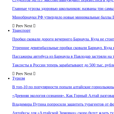
Главные угрозы здоровью школьников: названы три самых
Минобрнауки РФ утвердило новые минимальные баллы Е
Prev
Next
Транспорт
Пробки сковали дороги вечернего Барнаула. Куда не стоит
Утренние девятибалльные пробки сковали Барнаул. Куда н
Пассажиры автобуса из Барнаула в Павлодар застряли на 
Таксисты в России теперь зарабатывают до 500 тыс. рубл
Prev
Next
Туризм
В топ-10 по популярности попали алтайские горнолыжн
«Древняя экология сознания». Как Горный Алтай разгова
Владимира Путина попросили защитить турагентов от ф
Автобусы для «Алтайской Зимовки» скоро будут ждать ту