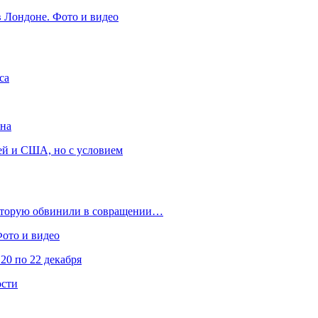
в Лондоне. Фото и видео
са
она
ей и США, но с условием
которую обвинили в совращении…
Фото и видео
20 по 22 декабря
ости