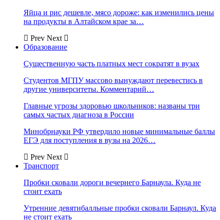
Яйца и рис дешевле, мясо дороже: как изменились цены
на продукты в Алтайском крае за…
Prev
Next
Образование
Существенную часть платных мест сократят в вузах
Студентов МГПУ массово вынуждают перевестись в
другие университеты. Комментарий…
Главные угрозы здоровью школьников: названы три
самых частых диагноза в России
Минобрнауки РФ утвердило новые минимальные баллы
ЕГЭ для поступления в вузы на 2026…
Prev
Next
Транспорт
Пробки сковали дороги вечернего Барнаула. Куда не
стоит ехать
Утренние девятибалльные пробки сковали Барнаул. Куда
не стоит ехать