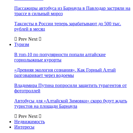
Пассажиры автобуса из Барнаула в Павлодар застряли на
трассе в сильный мороз
Таксисты в России теперь зарабатывают до 500 тыс.
рублей в месяц
Prev
Next
Туризм
В топ-10 по популярности попали алтайские
горнолыжные курорты
«Древняя экология сознания». Как Горный Алтай
разговаривает через водоемы
Владимира Путина попросили защитить турагентов от
фототроллей
Автобусы для «Алтайской Зимовки» скоро будут ждать
туристов на площади Барнаула
Prev
Next
Недвижимость
Интересы