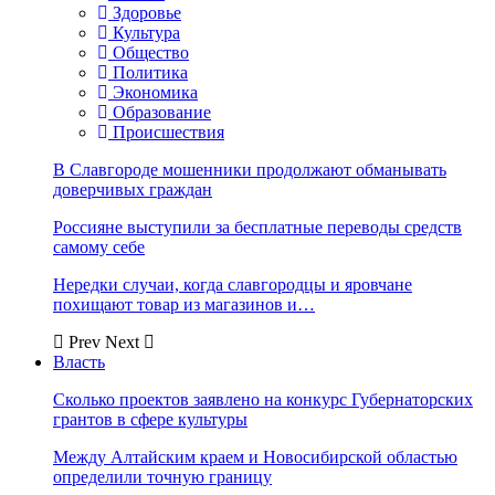
Здоровье
Культура
Общество
Политика
Экономика
Образование
Происшествия
В Славгороде мошенники продолжают обманывать
доверчивых граждан
Россияне выступили за бесплатные переводы средств
самому себе
Нередки случаи, когда славгородцы и яровчане
похищают товар из магазинов и…
Prev
Next
Власть
Сколько проектов заявлено на конкурс Губернаторских
грантов в сфере культуры
Между Алтайским краем и Новосибирской областью
определили точную границу