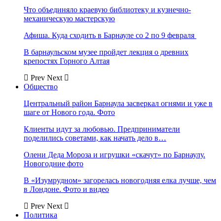
Что объединяло краевую библиотеку и кузнечно-
механическую мастерскую
Афиша. Куда сходить в Барнауле со 2 по 9 февраля
В барнаульском музее пройдет лекция о древних
крепостях Горного Алтая
Prev
Next
Общество
Центральный район Барнаула засверкал огнями и уже в
шаге от Нового года. Фото
Клиенты идут за любовью. Предприниматели
поделились советами, как начать дело в…
Олени Деда Мороза и игрушки «скачут» по Барнаулу.
Новогодние фото
В «Изумрудном» загорелась новогодняя елка лучше, чем
в Лондоне. Фото и видео
Prev
Next
Политика