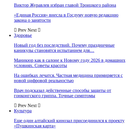
Виктор Журавлев избран главой Троицкого района
«Единая Россия» внесла в Госдуму новую редакцию
закона о занятости
Prev
Next
Здоровье
Новый год без последствий. Почему праздничные
каникулы становятся испытанием для…
Маникюр как в салоне к Новому году 2026 в домашних
условиях. Советы красоты
На ошибках лечатся. Частная медицина примиряется с
новой цифровой реальностью
Врач подсказал действенные способы защиты от
гонконгского гриппа. Точные симптомы
Prev
Next
Культура
Еще один алтайский кинозал присоединился к проекту
«Пушкинская карта»