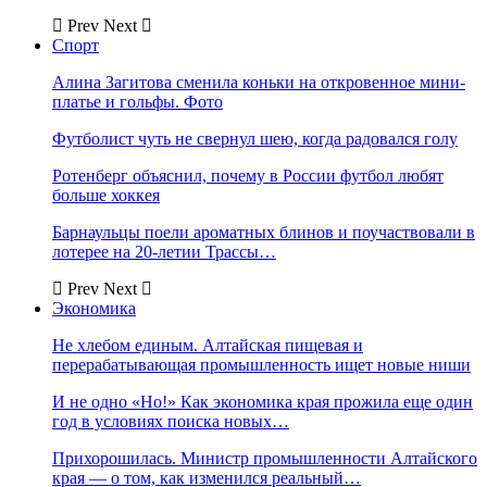
Prev
Next
Спорт
Алина Загитова сменила коньки на откровенное мини-
платье и гольфы. Фото
Футболист чуть не свернул шею, когда радовался голу
Ротенберг объяснил, почему в России футбол любят
больше хоккея
Барнаульцы поели ароматных блинов и поучаствовали в
лотерее на 20-летии Трассы…
Prev
Next
Экономика
Не хлебом единым. Алтайская пищевая и
перерабатывающая промышленность ищет новые ниши
И не одно «Но!» Как экономика края прожила еще один
год в условиях поиска новых…
Прихорошилась. Министр промышленности Алтайского
края — о том, как изменился реальный…