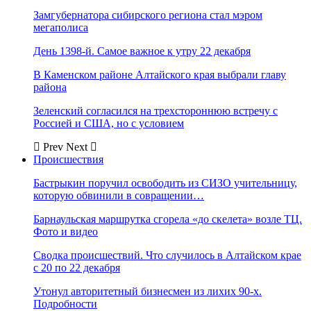
Замгубернатора сибирского региона стал мэром
мегаполиса
День 1398-й. Самое важное к утру 22 декабря
В Каменском районе Алтайского края выбрали главу
района
Зеленский согласился на трехстороннюю встречу с
Россией и США, но с условием
Prev
Next
Происшествия
Бастрыкин поручил освободить из СИЗО учительницу,
которую обвинили в совращении…
Барнаульская маршрутка сгорела «до скелета» возле ТЦ.
Фото и видео
Сводка происшествий. Что случилось в Алтайском крае
с 20 по 22 декабря
Утонул авторитетный бизнесмен из лихих 90-х.
Подробности