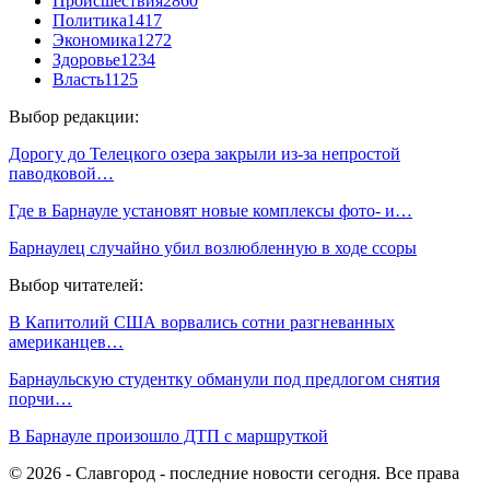
Происшествия
2860
Политика
1417
Экономика
1272
Здоровье
1234
Власть
1125
Выбор редакции:
Дорогу до Телецкого озера закрыли из-за непростой
паводковой…
Где в Барнауле установят новые комплексы фото- и…
Барнаулец случайно убил возлюбленную в ходе ссоры
Выбор читателей:
В Капитолий США ворвались сотни разгневанных
американцев…
Барнаульскую студентку обманули под предлогом снятия
порчи…
В Барнауле произошло ДТП с маршруткой
© 2026 - Славгород - последние новости сегодня. Все права