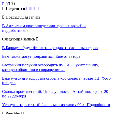
0
71
Поделится
Предыдущая запись
В Алтайском крае определили лучших врачей и
медработников
Следующая запись
В Барнауле будут бесплатно раздавать саженцы кедров
Вам также могут понравиться
Еще от автора
Бастрыкин поручил освободить из СИЗО учительницу,
которую обвинили в совращении…
Барнаульская маршрутка сгорела «до скелета» возле ТЦ. Фото
и видео
Сводка происшествий. Что случилось в Алтайском крае с 20
по 22 декабря
Утонул авторитетный бизнесмен из лихих 90-х. Подробности
Prev
Next