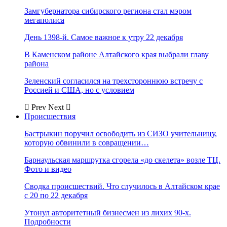
Замгубернатора сибирского региона стал мэром
мегаполиса
День 1398-й. Самое важное к утру 22 декабря
В Каменском районе Алтайского края выбрали главу
района
Зеленский согласился на трехстороннюю встречу с
Россией и США, но с условием
Prev
Next
Происшествия
Бастрыкин поручил освободить из СИЗО учительницу,
которую обвинили в совращении…
Барнаульская маршрутка сгорела «до скелета» возле ТЦ.
Фото и видео
Сводка происшествий. Что случилось в Алтайском крае
с 20 по 22 декабря
Утонул авторитетный бизнесмен из лихих 90-х.
Подробности