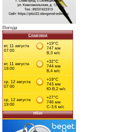
Погода
Славгород