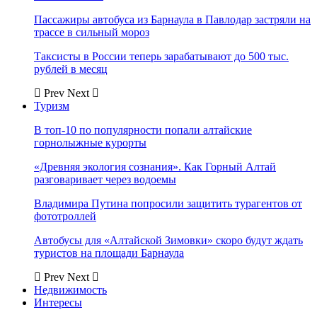
Пассажиры автобуса из Барнаула в Павлодар застряли на
трассе в сильный мороз
Таксисты в России теперь зарабатывают до 500 тыс.
рублей в месяц
Prev
Next
Туризм
В топ-10 по популярности попали алтайские
горнолыжные курорты
«Древняя экология сознания». Как Горный Алтай
разговаривает через водоемы
Владимира Путина попросили защитить турагентов от
фототроллей
Автобусы для «Алтайской Зимовки» скоро будут ждать
туристов на площади Барнаула
Prev
Next
Недвижимость
Интересы