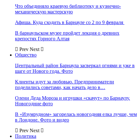
Что объединяло краевую библиотеку и кузнечно-
механическую мастерскую
Афиша. Куда сходить в Барнауле со 2 по 9 февраля
В барнаульском музее пройдет лекция о древних
крепостях Горного Алтая
Prev
Next
Общество
Центральный район Барнаула засверкал огнями и уже в
шаге от Нового года. Фото
Клиенты идут за любовью. Предприниматели
поделились советами, как начать дело в…
Олени Деда Мороза и игрушки «скачут» по Барнаулу.
Новогодние фото
В «Изумрудном» загорелась новогодняя елка лучше, чем
в Лондоне. Фото и видео
Prev
Next
Политика