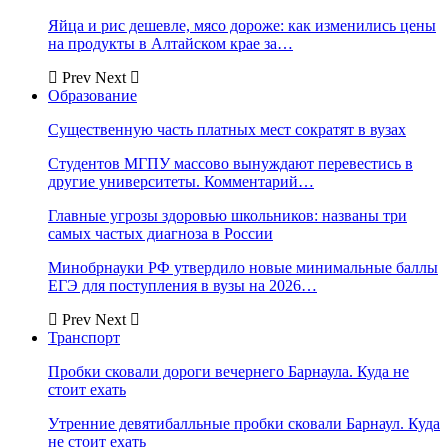
Яйца и рис дешевле, мясо дороже: как изменились цены
на продукты в Алтайском крае за…
Prev
Next
Образование
Существенную часть платных мест сократят в вузах
Студентов МГПУ массово вынуждают перевестись в
другие университеты. Комментарий…
Главные угрозы здоровью школьников: названы три
самых частых диагноза в России
Минобрнауки РФ утвердило новые минимальные баллы
ЕГЭ для поступления в вузы на 2026…
Prev
Next
Транспорт
Пробки сковали дороги вечернего Барнаула. Куда не
стоит ехать
Утренние девятибалльные пробки сковали Барнаул. Куда
не стоит ехать