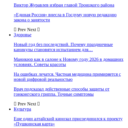
Виктор Журавлев избран главой Троицкого района
«Единая Россия» внесла в Госдуму новую редакцию
закона о занятости
Prev
Next
Здоровье
Новый год без последствий. Почему праздничные
каникулы становятся испытанием для…
Маникюр как в салоне к Новому году 2026 в домашних
условиях. Советы красоты
На ошибках лечатся. Частная медицина примиряется с
новой цифровой реальностью
Врач подсказал действенные способы защиты от
гонконгского гриппа. Точные симптомы
Prev
Next
Культура
Еще один алтайский кинозал присоединился к проекту
«Пушкинская карта»