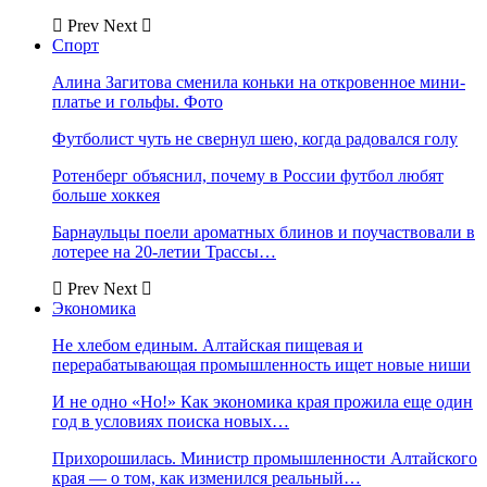
Prev
Next
Спорт
Алина Загитова сменила коньки на откровенное мини-
платье и гольфы. Фото
Футболист чуть не свернул шею, когда радовался голу
Ротенберг объяснил, почему в России футбол любят
больше хоккея
Барнаульцы поели ароматных блинов и поучаствовали в
лотерее на 20-летии Трассы…
Prev
Next
Экономика
Не хлебом единым. Алтайская пищевая и
перерабатывающая промышленность ищет новые ниши
И не одно «Но!» Как экономика края прожила еще один
год в условиях поиска новых…
Прихорошилась. Министр промышленности Алтайского
края — о том, как изменился реальный…