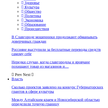
Здоровье
Культура
Общество
Политика
Экономика
Образование
Происшествия
В Славгороде мошенники продолжают обманывать
доверчивых граждан
Россияне выступили за бесплатные переводы средств
самому себе
Нередки случаи, когда славгородцы и яровчане
похищают товар из магазинов и…
Prev
Next
Власть
Сколько проектов заявлено на конкурс Губернаторских
грантов в сфере культуры
Между Алтайским краем и Новосибирской областью
определили точную границу