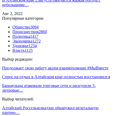
В Алтайском крае 2 августа ожидается жаркая погода с
небольшими…
Авг 2, 2022
Популярные категории
Общество
3094
Происшествия
2860
Политика
1417
Экономика
1272
Здоровье
1234
Власть
1125
Выбор редакции:
Продолжает свою работу акция взаимопомощи #МыВместе
Спрос на отдых в Алтайском крае полностью восстановился
Барнаульцы атаковали торговые сети и раскупили 5-
литровые…
Выбор читателей:
Алтайский Россельхознадзор обнаружил нелегальную
партию…