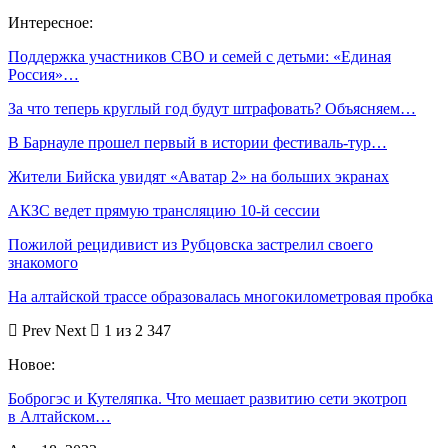
Интересное:
Поддержка участников СВО и семей с детьми: «Единая
Россия»…
За что теперь круглый год будут штрафовать? Объясняем…
В Барнауле прошел первый в истории фестиваль-тур…
Жители Бийска увидят «Аватар 2» на больших экранах
АКЗС ведет прямую трансляцию 10-й сессии
Пожилой рецидивист из Рубцовска застрелил своего
знакомого
На алтайской трассе образовалась многокилометровая пробка
Prev
Next
1 из 2 347
Новое:
Боброгэс и Кутеляпка. Что мешает развитию сети экотроп
в Алтайском…