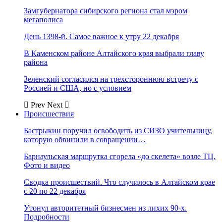
Замгубернатора сибирского региона стал мэром
мегаполиса
День 1398-й. Самое важное к утру 22 декабря
В Каменском районе Алтайского края выбрали главу
района
Зеленский согласился на трехстороннюю встречу с
Россией и США, но с условием
Prev
Next
Происшествия
Бастрыкин поручил освободить из СИЗО учительницу,
которую обвинили в совращении…
Барнаульская маршрутка сгорела «до скелета» возле ТЦ.
Фото и видео
Сводка происшествий. Что случилось в Алтайском крае
с 20 по 22 декабря
Утонул авторитетный бизнесмен из лихих 90-х.
Подробности