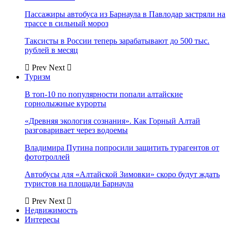
Пассажиры автобуса из Барнаула в Павлодар застряли на
трассе в сильный мороз
Таксисты в России теперь зарабатывают до 500 тыс.
рублей в месяц
Prev
Next
Туризм
В топ-10 по популярности попали алтайские
горнолыжные курорты
«Древняя экология сознания». Как Горный Алтай
разговаривает через водоемы
Владимира Путина попросили защитить турагентов от
фототроллей
Автобусы для «Алтайской Зимовки» скоро будут ждать
туристов на площади Барнаула
Prev
Next
Недвижимость
Интересы