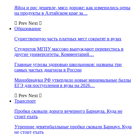
Яйца и рис дешевле, мясо дороже: как изменились цены
на продукты в Алтайском крае за…
Prev
Next
Образование
Существенную часть платных мест сократят в вузах
Студентов МГПУ массово вынуждают перевестись в
другие университеты. Комментарий…
Главные угрозы здоровью школьников: названы три
самых частых диагноза в России
Минобрнауки РФ утвердило новые минимальные баллы
ЕГЭ для поступления в вузы на 2026…
Prev
Next
Транспорт
Пробки сковали дороги вечернего Барнаула. Куда не
стоит ехать
Утренние девятибалльные пробки сковали Барнаул. Куда
не стоит ехать