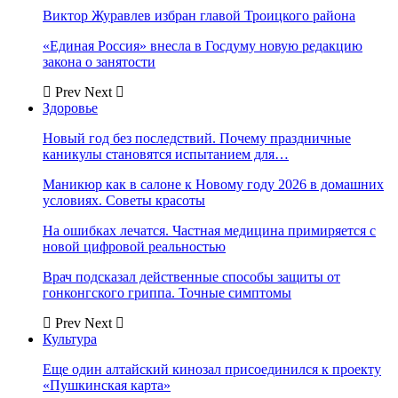
Виктор Журавлев избран главой Троицкого района
«Единая Россия» внесла в Госдуму новую редакцию
закона о занятости
Prev
Next
Здоровье
Новый год без последствий. Почему праздничные
каникулы становятся испытанием для…
Маникюр как в салоне к Новому году 2026 в домашних
условиях. Советы красоты
На ошибках лечатся. Частная медицина примиряется с
новой цифровой реальностью
Врач подсказал действенные способы защиты от
гонконгского гриппа. Точные симптомы
Prev
Next
Культура
Еще один алтайский кинозал присоединился к проекту
«Пушкинская карта»