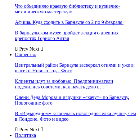
Что объединяло краевую библиотеку и кузнечно-
механическую мастерскую
Афиша. Куда сходить в Барнауле со 2 по 9 февраля
В барнаульском музее пройдет лекция о древних
крепостях Горного Алтая
Prev
Next
Общество
Центральный район Барнаула засверкал огнями и уже в
шаге от Нового года. Фото
Клиенты идут за любовью. Предприниматели
поделились советами, как начать дело в…
Олени Деда Мороза и игрушки «скачут» по Барнаулу.
Новогодние фото
В «Изумрудном» загорелась новогодняя елка лучше, чем
в Лондоне. Фото и видео
Prev
Next
Политика