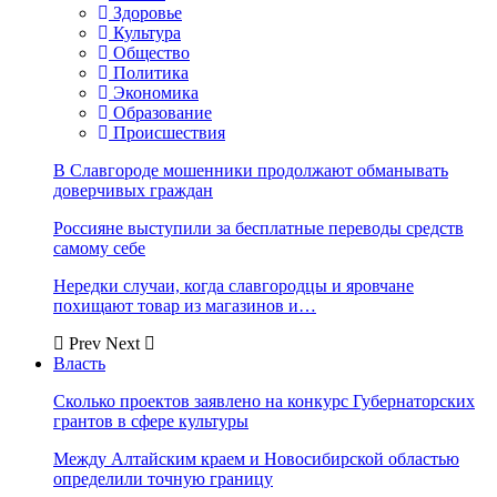
Здоровье
Культура
Общество
Политика
Экономика
Образование
Происшествия
В Славгороде мошенники продолжают обманывать
доверчивых граждан
Россияне выступили за бесплатные переводы средств
самому себе
Нередки случаи, когда славгородцы и яровчане
похищают товар из магазинов и…
Prev
Next
Власть
Сколько проектов заявлено на конкурс Губернаторских
грантов в сфере культуры
Между Алтайским краем и Новосибирской областью
определили точную границу