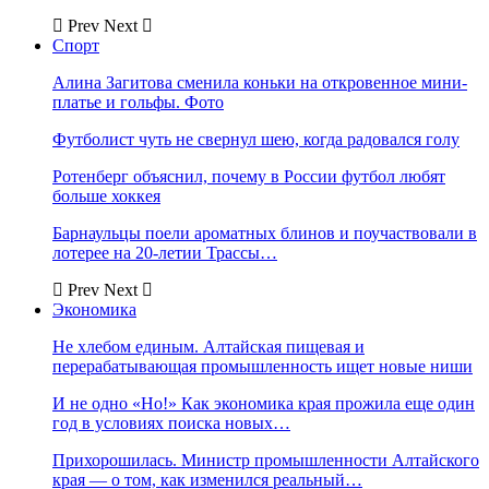
Prev
Next
Спорт
Алина Загитова сменила коньки на откровенное мини-
платье и гольфы. Фото
Футболист чуть не свернул шею, когда радовался голу
Ротенберг объяснил, почему в России футбол любят
больше хоккея
Барнаульцы поели ароматных блинов и поучаствовали в
лотерее на 20-летии Трассы…
Prev
Next
Экономика
Не хлебом единым. Алтайская пищевая и
перерабатывающая промышленность ищет новые ниши
И не одно «Но!» Как экономика края прожила еще один
год в условиях поиска новых…
Прихорошилась. Министр промышленности Алтайского
края — о том, как изменился реальный…