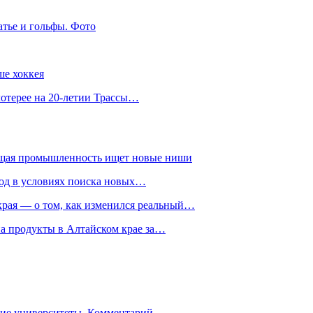
атье и гольфы. Фото
ше хоккея
лотерее на 20-летии Трассы…
ющая промышленность ищет новые ниши
год в условиях поиска новых…
рая — о том, как изменился реальный…
на продукты в Алтайском крае за…
гие университеты. Комментарий…