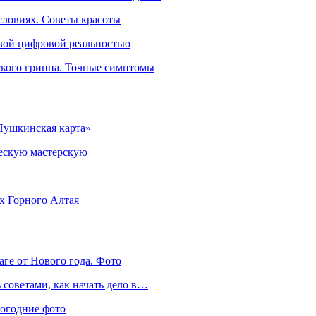
словиях. Советы красоты
овой цифровой реальностью
ского гриппа. Точные симптомы
Пушкинская карта»
ческую мастерскую
ях Горного Алтая
аге от Нового года. Фото
советами, как начать дело в…
вогодние фото