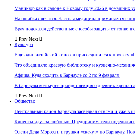
Маникюр как в салоне к Новому году 2026 в домашних у
На ошибках лечатся. Частная медицина примиряется с н
Врач подсказал действенные способы защиты от гонконг
Prev
Next
Культура
Еще один алтайский кинозал присоединился к проекту «
Что объединяло краевую библиотеку и кузнечно-механи
Афиша. Куда сходить в Барнауле со 2 по 9 февраля
В барнаульском музее пройдет лекция о древних крепост
Prev
Next
Общество
Центральный район Барнаула засверкал огнями и уже в ш
Клиенты идут за любовью. Предприниматели поделились 
Олени Деда Мороза и игрушки «скачут» по Барнаулу. Но