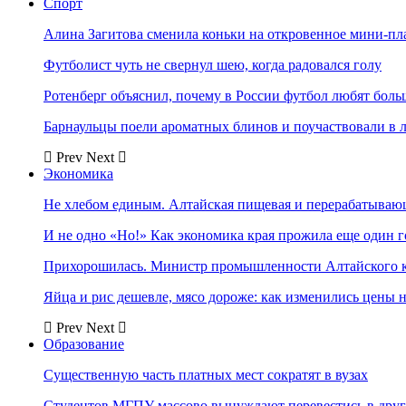
Спорт
Алина Загитова сменила коньки на откровенное мини-пл
Футболист чуть не свернул шею, когда радовался голу
Ротенберг объяснил, почему в России футбол любят боль
Барнаульцы поели ароматных блинов и поучаствовали в 
Prev
Next
Экономика
Не хлебом единым. Алтайская пищевая и перерабатыва
И не одно «Но!» Как экономика края прожила еще один 
Прихорошилась. Министр промышленности Алтайского к
Яйца и рис дешевле, мясо дороже: как изменились цены 
Prev
Next
Образование
Существенную часть платных мест сократят в вузах
Студентов МГПУ массово вынуждают перевестись в дру