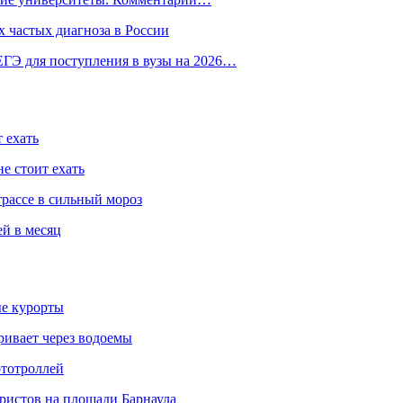
 частых диагноза в России
ГЭ для поступления в вузы на 2026…
 ехать
е стоит ехать
трассе в сильный мороз
ей в месяц
ые курорты
ривает через водоемы
ототроллей
ристов на площади Барнаула