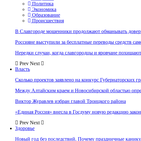
Политика
Экономика
Образование
Происшествия
В Славгороде мошенники продолжают обманывать довер
Россияне выступили за бесплатные переводы средств сам
Нередки случаи, когда славгородцы и яровчане похищают
Prev
Next
Власть
Сколько проектов заявлено на конкурс Губернаторских гр
Между Алтайским краем и Новосибирской областью опр
Виктор Журавлев избран главой Троицкого района
«Единая Россия» внесла в Госдуму новую редакцию закон
Prev
Next
Здоровье
Новый год без последствий. Почему праздничные каник