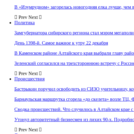
В «Изумрудном» загорелась новогодняя елка лучше, чем 
Prev
Next
Политика
Замгубернатора сибирского региона стал мэром мегаполи
День 1398-й. Самое важное к утру 22 декабря
В Каменском районе Алтайского края выбрали главу рай
Зеленский согласился на трехстороннюю встречу с Росси
Prev
Next
Происшествия
Бастрыкин поручил освободить из СИЗО учительницу, 
Барнаульская маршрутка сгорела «до скелета» возле ТЦ. 
Сводка происшествий. Что случилось в Алтайском крае с 
Утонул авторитетный бизнесмен из лихих 90-х. Подробн
Prev
Next