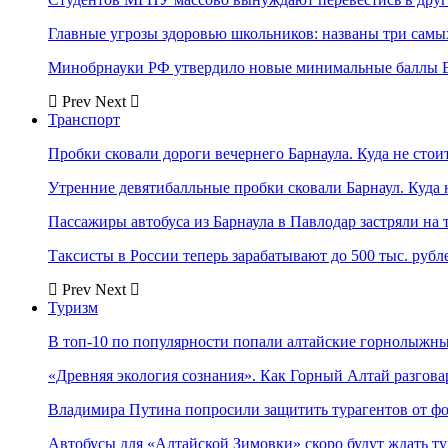
Главные угрозы здоровью школьников: названы три самых
Минобрнауки РФ утвердило новые минимальные баллы Е
Prev
Next
Транспорт
Пробки сковали дороги вечернего Барнаула. Куда не стоит
Утренние девятибалльные пробки сковали Барнаул. Куда н
Пассажиры автобуса из Барнаула в Павлодар застряли на 
Таксисты в России теперь зарабатывают до 500 тыс. рубл
Prev
Next
Туризм
В топ-10 по популярности попали алтайские горнолыжн
«Древняя экология сознания». Как Горный Алтай разгова
Владимира Путина попросили защитить турагентов от ф
Автобусы для «Алтайской Зимовки» скоро будут ждать ту