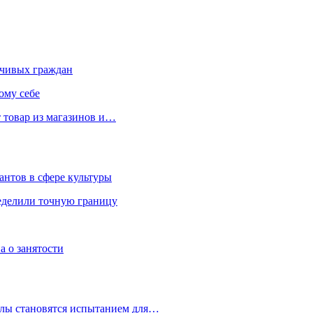
чивых граждан
ому себе
 товар из магазинов и…
антов в сфере культуры
еделили точную границу
а о занятости
улы становятся испытанием для…