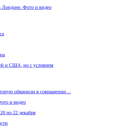
в Лондоне. Фото и видео
са
она
ей и США, но с условием
которую обвинили в совращении…
Фото и видео
20 по 22 декабря
ости