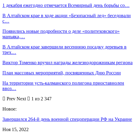
1 декабря ежегодно отмечается Всемирный день борьбы со…
В Алтайском крае в ходе акции «Безопасный лед» беседовали
с…
Появились новые подробности о деле «политеховского»
маньяка,…
В Алтайском крае завершили весеннюю посадку деревьев в
трех…
Виктор Томенко вручил награды железнодорожникам региона
План массовых мероприятий, посвященных Дню России
На территории усть-калманского полигона приоставнолен
ввоз…
Prev
Next
1 из 2 347
Новое:
Завершился 264-й день военной спецоперации РФ на Украине
Ноя 15, 2022