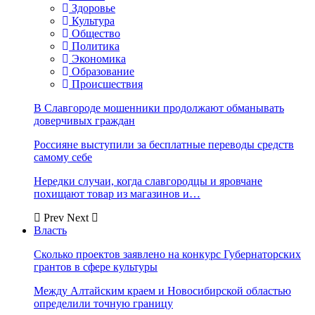
Здоровье
Культура
Общество
Политика
Экономика
Образование
Происшествия
В Славгороде мошенники продолжают обманывать
доверчивых граждан
Россияне выступили за бесплатные переводы средств
самому себе
Нередки случаи, когда славгородцы и яровчане
похищают товар из магазинов и…
Prev
Next
Власть
Сколько проектов заявлено на конкурс Губернаторских
грантов в сфере культуры
Между Алтайским краем и Новосибирской областью
определили точную границу