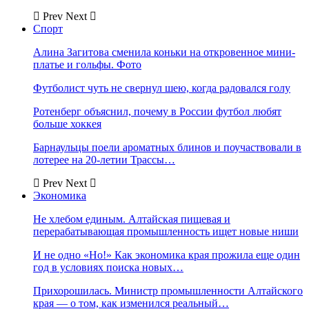
Prev
Next
Спорт
Алина Загитова сменила коньки на откровенное мини-
платье и гольфы. Фото
Футболист чуть не свернул шею, когда радовался голу
Ротенберг объяснил, почему в России футбол любят
больше хоккея
Барнаульцы поели ароматных блинов и поучаствовали в
лотерее на 20-летии Трассы…
Prev
Next
Экономика
Не хлебом единым. Алтайская пищевая и
перерабатывающая промышленность ищет новые ниши
И не одно «Но!» Как экономика края прожила еще один
год в условиях поиска новых…
Прихорошилась. Министр промышленности Алтайского
края — о том, как изменился реальный…