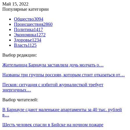
Май 15, 2022
Популярные категории
Общество
3094
Происшествия
2860
Политика
1417
Экономика
1272
Здоровье
1234
Власть
1125
Выбор редакции:
Жительница Барнаула заставляла дочь молчать о…
Названы три группы россиян, которым стоит отказаться от…
Песков: ситуация с избитой журналисткой требует
энергичных…
Выбор читателей:
В Барнауле сдают маленькие апартаменты за 40 тыс. рублей
в…
Шесть человек спасли в Бийске на ночном пожаре