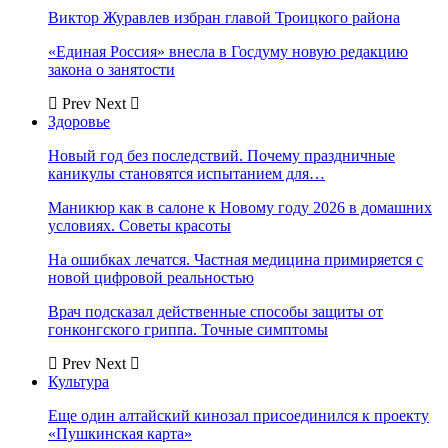
Виктор Журавлев избран главой Троицкого района
«Единая Россия» внесла в Госдуму новую редакцию
закона о занятости
Prev
Next
Здоровье
Новый год без последствий. Почему праздничные
каникулы становятся испытанием для…
Маникюр как в салоне к Новому году 2026 в домашних
условиях. Советы красоты
На ошибках лечатся. Частная медицина примиряется с
новой цифровой реальностью
Врач подсказал действенные способы защиты от
гонконгского гриппа. Точные симптомы
Prev
Next
Культура
Еще один алтайский кинозал присоединился к проекту
«Пушкинская карта»