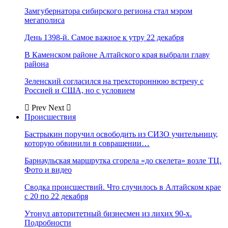
Замгубернатора сибирского региона стал мэром
мегаполиса
День 1398-й. Самое важное к утру 22 декабря
В Каменском районе Алтайского края выбрали главу
района
Зеленский согласился на трехстороннюю встречу с
Россией и США, но с условием
Prev
Next
Происшествия
Бастрыкин поручил освободить из СИЗО учительницу,
которую обвинили в совращении…
Барнаульская маршрутка сгорела «до скелета» возле ТЦ.
Фото и видео
Сводка происшествий. Что случилось в Алтайском крае
с 20 по 22 декабря
Утонул авторитетный бизнесмен из лихих 90-х.
Подробности