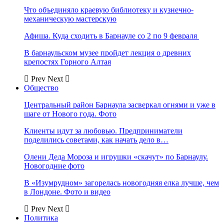
Что объединяло краевую библиотеку и кузнечно-
механическую мастерскую
Афиша. Куда сходить в Барнауле со 2 по 9 февраля
В барнаульском музее пройдет лекция о древних
крепостях Горного Алтая
Prev
Next
Общество
Центральный район Барнаула засверкал огнями и уже в
шаге от Нового года. Фото
Клиенты идут за любовью. Предприниматели
поделились советами, как начать дело в…
Олени Деда Мороза и игрушки «скачут» по Барнаулу.
Новогодние фото
В «Изумрудном» загорелась новогодняя елка лучше, чем
в Лондоне. Фото и видео
Prev
Next
Политика