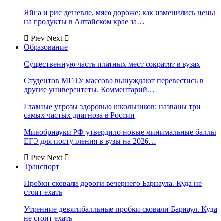
Яйца и рис дешевле, мясо дороже: как изменились цены
на продукты в Алтайском крае за…
Prev
Next
Образование
Существенную часть платных мест сократят в вузах
Студентов МГПУ массово вынуждают перевестись в
другие университеты. Комментарий…
Главные угрозы здоровью школьников: названы три
самых частых диагноза в России
Минобрнауки РФ утвердило новые минимальные баллы
ЕГЭ для поступления в вузы на 2026…
Prev
Next
Транспорт
Пробки сковали дороги вечернего Барнаула. Куда не
стоит ехать
Утренние девятибалльные пробки сковали Барнаул. Куда
не стоит ехать