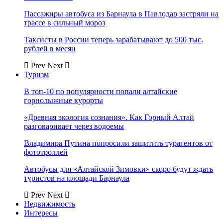
Пассажиры автобуса из Барнаула в Павлодар застряли на
трассе в сильный мороз
Таксисты в России теперь зарабатывают до 500 тыс.
рублей в месяц
Prev
Next
Туризм
В топ-10 по популярности попали алтайские
горнолыжные курорты
«Древняя экология сознания». Как Горный Алтай
разговаривает через водоемы
Владимира Путина попросили защитить турагентов от
фототроллей
Автобусы для «Алтайской Зимовки» скоро будут ждать
туристов на площади Барнаула
Prev
Next
Недвижимость
Интересы