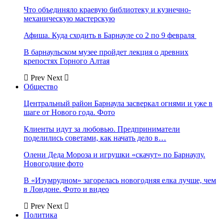
Что объединяло краевую библиотеку и кузнечно-
механическую мастерскую
Афиша. Куда сходить в Барнауле со 2 по 9 февраля
В барнаульском музее пройдет лекция о древних
крепостях Горного Алтая
Prev
Next
Общество
Центральный район Барнаула засверкал огнями и уже в
шаге от Нового года. Фото
Клиенты идут за любовью. Предприниматели
поделились советами, как начать дело в…
Олени Деда Мороза и игрушки «скачут» по Барнаулу.
Новогодние фото
В «Изумрудном» загорелась новогодняя елка лучше, чем
в Лондоне. Фото и видео
Prev
Next
Политика