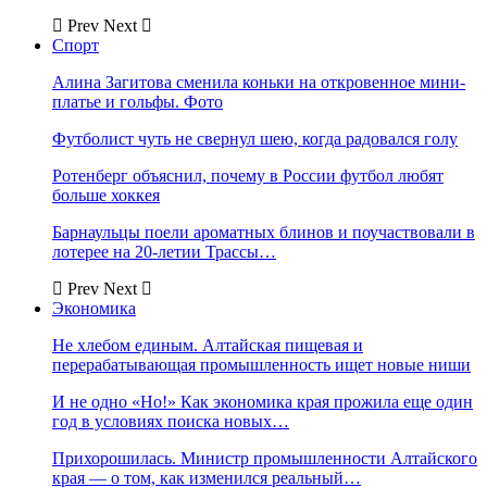
Prev
Next
Спорт
Алина Загитова сменила коньки на откровенное мини-
платье и гольфы. Фото
Футболист чуть не свернул шею, когда радовался голу
Ротенберг объяснил, почему в России футбол любят
больше хоккея
Барнаульцы поели ароматных блинов и поучаствовали в
лотерее на 20-летии Трассы…
Prev
Next
Экономика
Не хлебом единым. Алтайская пищевая и
перерабатывающая промышленность ищет новые ниши
И не одно «Но!» Как экономика края прожила еще один
год в условиях поиска новых…
Прихорошилась. Министр промышленности Алтайского
края — о том, как изменился реальный…