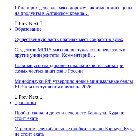
Яйца и рис дешевле, мясо дороже: как изменились цены
на продукты в Алтайском крае за…
Prev
Next
Образование
Существенную часть платных мест сократят в вузах
Студентов МГПУ массово вынуждают перевестись в
другие университеты. Комментарий…
Главные угрозы здоровью школьников: названы три
самых частых диагноза в России
Минобрнауки РФ утвердило новые минимальные баллы
ЕГЭ для поступления в вузы на 2026…
Prev
Next
Транспорт
Пробки сковали дороги вечернего Барнаула. Куда не
стоит ехать
Утренние девятибалльные пробки сковали Барнаул. Куда
не стоит ехать