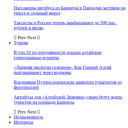
Пассажиры автобуса из Барнаула в Павлодар застряли на
трассе в сильный мороз
Таксисты в России теперь зарабатывают до 500 тыс.
рублей в месяц
Prev
Next
Туризм
В топ-10 по популярности попали алтайские
горнолыжные курорты
«Древняя экология сознания». Как Горный Алтай
разговаривает через водоемы
Владимира Путина попросили защитить турагентов от
фототроллей
Автобусы для «Алтайской Зимовки» скоро будут ждать
туристов на площади Барнаула
Prev
Next
Недвижимость
Интересы