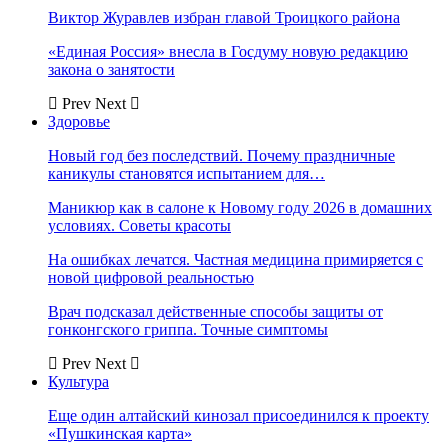
Виктор Журавлев избран главой Троицкого района
«Единая Россия» внесла в Госдуму новую редакцию
закона о занятости
Prev
Next
Здоровье
Новый год без последствий. Почему праздничные
каникулы становятся испытанием для…
Маникюр как в салоне к Новому году 2026 в домашних
условиях. Советы красоты
На ошибках лечатся. Частная медицина примиряется с
новой цифровой реальностью
Врач подсказал действенные способы защиты от
гонконгского гриппа. Точные симптомы
Prev
Next
Культура
Еще один алтайский кинозал присоединился к проекту
«Пушкинская карта»