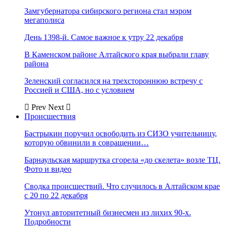
Замгубернатора сибирского региона стал мэром
мегаполиса
День 1398-й. Самое важное к утру 22 декабря
В Каменском районе Алтайского края выбрали главу
района
Зеленский согласился на трехстороннюю встречу с
Россией и США, но с условием
Prev
Next
Происшествия
Бастрыкин поручил освободить из СИЗО учительницу,
которую обвинили в совращении…
Барнаульская маршрутка сгорела «до скелета» возле ТЦ.
Фото и видео
Сводка происшествий. Что случилось в Алтайском крае
с 20 по 22 декабря
Утонул авторитетный бизнесмен из лихих 90-х.
Подробности