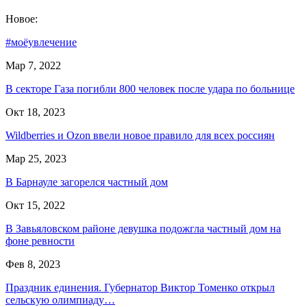
Новое:
#моёувлечение
Мар 7, 2022
В секторе Газа погибли 800 человек после удара по больнице
Окт 18, 2023
Wildberries и Ozon ввели новое правило для всех россиян
Мар 25, 2023
В Барнауле загорелся частный дом
Окт 15, 2022
В Завьяловском районе девушка подожгла частный дом на
фоне ревности
Фев 8, 2023
Праздник единения. Губернатор Виктор Томенко открыл
сельскую олимпиаду…