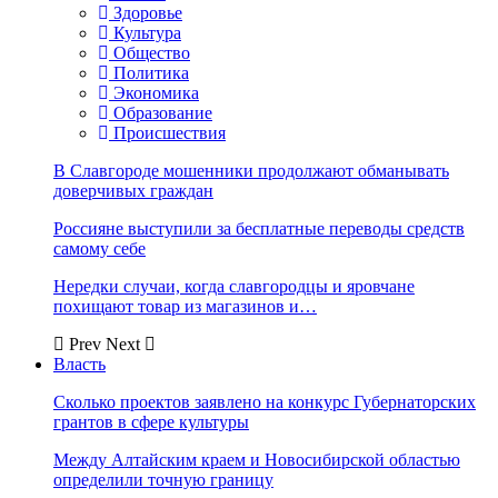
Здоровье
Культура
Общество
Политика
Экономика
Образование
Происшествия
В Славгороде мошенники продолжают обманывать
доверчивых граждан
Россияне выступили за бесплатные переводы средств
самому себе
Нередки случаи, когда славгородцы и яровчане
похищают товар из магазинов и…
Prev
Next
Власть
Сколько проектов заявлено на конкурс Губернаторских
грантов в сфере культуры
Между Алтайским краем и Новосибирской областью
определили точную границу