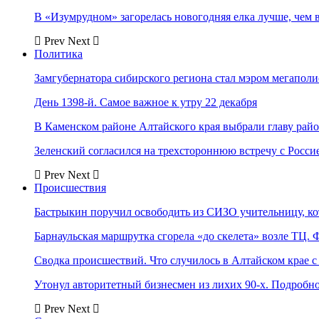
В «Изумрудном» загорелась новогодняя елка лучше, чем 
Prev
Next
Политика
Замгубернатора сибирского региона стал мэром мегаполи
День 1398-й. Самое важное к утру 22 декабря
В Каменском районе Алтайского края выбрали главу рай
Зеленский согласился на трехстороннюю встречу с Росси
Prev
Next
Происшествия
Бастрыкин поручил освободить из СИЗО учительницу, 
Барнаульская маршрутка сгорела «до скелета» возле ТЦ. 
Сводка происшествий. Что случилось в Алтайском крае с 
Утонул авторитетный бизнесмен из лихих 90-х. Подробн
Prev
Next