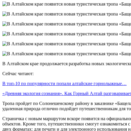
В Алтайском крае продолжается разработка новых экологичес
Сейчас читают:
В топ-10 по популярности попали алтайские горнолыжные…
«Древняя экология сознания». Как Горный Алтай разговарива
Тропа пройдет по Солонешенскому району в заказнике «Бащела
удаленная природа отлично подойдет путешественникам для тог
Страничка с новым маршрутом вскоре появится на официальном
объектов. Кроме того, путешественники смогут ознакомиться 
двух форматах: для печати и для электронного использования н