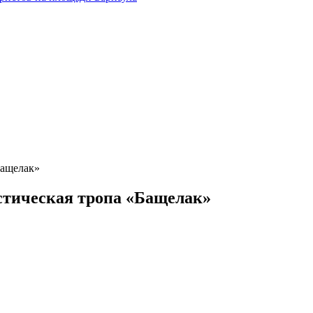
Бащелак»
стическая тропа «Бащелак»