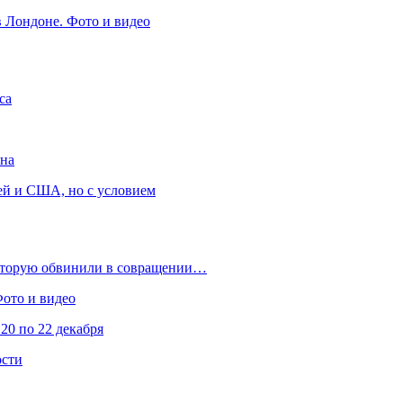
в Лондоне. Фото и видео
са
она
ей и США, но с условием
которую обвинили в совращении…
Фото и видео
20 по 22 декабря
ости