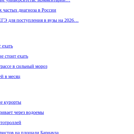
 частых диагноза в России
ГЭ для поступления в вузы на 2026…
 ехать
е стоит ехать
трассе в сильный мороз
ей в месяц
ые курорты
ривает через водоемы
ототроллей
ристов на площади Барнаула