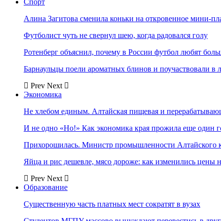
Спорт
Алина Загитова сменила коньки на откровенное мини-пл
Футболист чуть не свернул шею, когда радовался голу
Ротенберг объяснил, почему в России футбол любят боль
Барнаульцы поели ароматных блинов и поучаствовали в 
Prev
Next
Экономика
Не хлебом единым. Алтайская пищевая и перерабатыва
И не одно «Но!» Как экономика края прожила еще один 
Прихорошилась. Министр промышленности Алтайского к
Яйца и рис дешевле, мясо дороже: как изменились цены 
Prev
Next
Образование
Существенную часть платных мест сократят в вузах
Студентов МГПУ массово вынуждают перевестись в дру