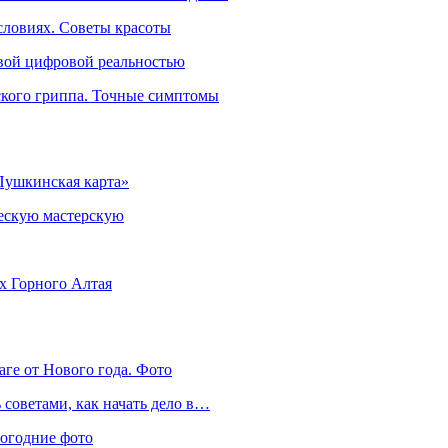
словиях. Советы красоты
овой цифровой реальностью
ского гриппа. Точные симптомы
Пушкинская карта»
ческую мастерскую
ях Горного Алтая
аге от Нового года. Фото
советами, как начать дело в…
вогодние фото