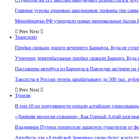
Главные угрозы здоровью школьников: названы три самых
Минобрнауки РФ утвердило новые минимальные баллы Е
Prev
Next
Транспорт
Пробки сковали дороги вечернего Барнаула. Куда не стоит
Утренние девятибалльные пробки сковали Барнаул. Куда н
Пассажиры автобуса из Барнаула в Павлодар застряли на 
Таксисты в России теперь зарабатывают до 500 тыс. рубл
Prev
Next
Туризм
В топ-10 по популярности попали алтайские горнолыжн
«Древняя экология сознания». Как Горный Алтай разгова
Владимира Путина попросили защитить турагентов от ф
Автобусы для «Алтайской Зимовки» скоро будут ждать ту