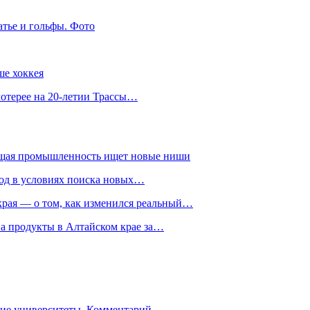
атье и гольфы. Фото
ше хоккея
лотерее на 20-летии Трассы…
ющая промышленность ищет новые ниши
год в условиях поиска новых…
рая — о том, как изменился реальный…
на продукты в Алтайском крае за…
гие университеты. Комментарий…