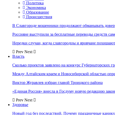
Политика
Экономика
Образование
Происшествия
В Славгороде мошенники продолжают обманывать довер
Россияне выступили за бесплатные переводы средств сам
Нередки случаи, когда славгородцы и яровчане похищают
Prev
Next
Власть
Сколько проектов заявлено на конкурс Губернаторских гр
Между Алтайским краем и Новосибирской областью опр
Виктор Журавлев избран главой Троицкого района
«Единая Россия» внесла в Госдуму новую редакцию закон
Prev
Next
Здоровье
Новый год без последствий. Почему праздничные каник