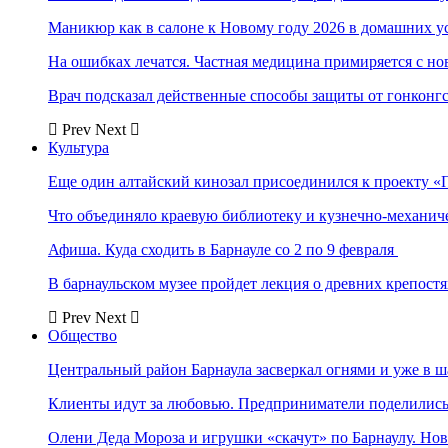
Маникюр как в салоне к Новому году 2026 в домашних у
На ошибках лечатся. Частная медицина примиряется с н
Врач подсказал действенные способы защиты от гонконг
Prev
Next
Культура
Еще один алтайский кинозал присоединился к проекту «
Что объединяло краевую библиотеку и кузнечно-механи
Афиша. Куда сходить в Барнауле со 2 по 9 февраля
В барнаульском музее пройдет лекция о древних крепост
Prev
Next
Общество
Центральный район Барнаула засверкал огнями и уже в ш
Клиенты идут за любовью. Предприниматели поделились 
Олени Деда Мороза и игрушки «скачут» по Барнаулу. Но