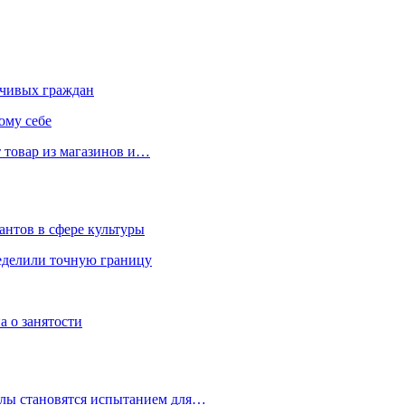
чивых граждан
ому себе
 товар из магазинов и…
антов в сфере культуры
еделили точную границу
а о занятости
улы становятся испытанием для…