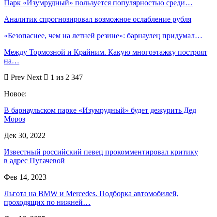
Парк «Изум­рудный» пользуется популярностью среди…
Аналитик спрогнозировал возможное ослабление рубля
«Безопаснее, чем на летней резине»: барнаулец придумал…
Между Тормозной и Крайним. Какую многоэтажку построят
на…
Prev
Next
1 из 2 347
Новое:
В барнаульском парке «Изумрудный» будет дежурить Дед
Мороз
Дек 30, 2022
Известный российский певец прокомментировал критику
в адрес Пугачевой
Фев 14, 2023
Льгота на BMW и Mercedes. Подборка автомобилей,
проходящих по нижней…