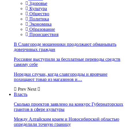
Здоровье
Культура
Общество
Политика
Экономика
Образование
Происшествия
В Славгороде мошенники продолжают обманывать
доверчивых граждан
Россияне выступили за бесплатные переводы средств
самому себе
Нередки случаи, когда славгородцы и яровчане
похищают товар из магазинов и…
Prev
Next
Власть
Сколько проектов заявлено на конкурс Губернаторских
грантов в сфере культуры
Между Алтайским краем и Новосибирской областью
определили точную границу