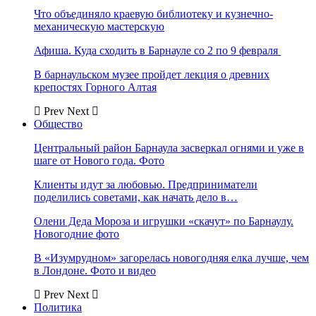
Что объединяло краевую библиотеку и кузнечно-
механическую мастерскую
Афиша. Куда сходить в Барнауле со 2 по 9 февраля
В барнаульском музее пройдет лекция о древних
крепостях Горного Алтая
Prev
Next
Общество
Центральный район Барнаула засверкал огнями и уже в
шаге от Нового года. Фото
Клиенты идут за любовью. Предприниматели
поделились советами, как начать дело в…
Олени Деда Мороза и игрушки «скачут» по Барнаулу.
Новогодние фото
В «Изумрудном» загорелась новогодняя елка лучше, чем
в Лондоне. Фото и видео
Prev
Next
Политика