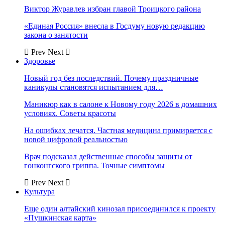
Виктор Журавлев избран главой Троицкого района
«Единая Россия» внесла в Госдуму новую редакцию
закона о занятости
Prev
Next
Здоровье
Новый год без последствий. Почему праздничные
каникулы становятся испытанием для…
Маникюр как в салоне к Новому году 2026 в домашних
условиях. Советы красоты
На ошибках лечатся. Частная медицина примиряется с
новой цифровой реальностью
Врач подсказал действенные способы защиты от
гонконгского гриппа. Точные симптомы
Prev
Next
Культура
Еще один алтайский кинозал присоединился к проекту
«Пушкинская карта»