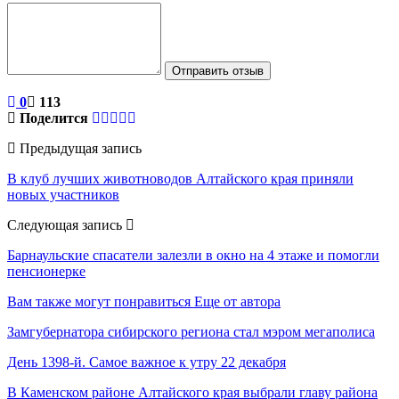
Отправить отзыв
0
113
Поделится
Предыдущая запись
В клуб лучших животноводов Алтайского края приняли
новых участников
Следующая запись
Барнаульские спасатели залезли в окно на 4 этаже и помогли
пенсионерке
Вам также могут понравиться
Еще от автора
Замгубернатора сибирского региона стал мэром мегаполиса
День 1398-й. Самое важное к утру 22 декабря
В Каменском районе Алтайского края выбрали главу района