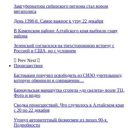
Замгубернатора сибирского региона стал мэром
мегаполиса
День 1398-й. Самое важное к утру 22 декабря
В Каменском районе Алтайского края выбрали главу
района
Зеленский согласился на трехстороннюю встречу с
Россией и США, но с условием
Prev
Next
Происшествия
Бастрыкин поручил освободить из СИЗО учительницу,
которую обвинили в совращении…
Барнаульская маршрутка сгорела «до скелета» возле ТЦ.
Фото и видео
Сводка происшествий. Что случилось в Алтайском крае
с 20 по 22 декабря
Утонул авторитетный бизнесмен из лихих 90-х.
Подробности