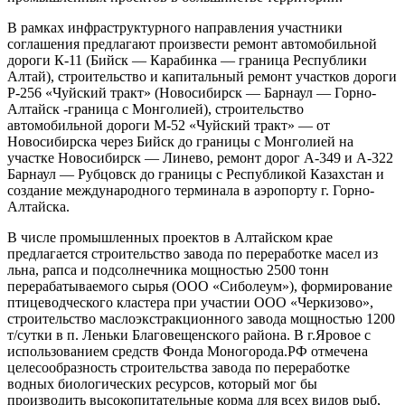
В рамках инфраструктурного направления участники
соглашения предлагают произвести ремонт автомобильной
дороги К-11 (Бийск — Карабинка — граница Республики
Алтай), строительство и капитальный ремонт участков дороги
Р-256 «Чуйский тракт» (Новосибирск — Барнаул — Горно-
Алтайск -граница с Монголией), строительство
автомобильной дороги М-52 «Чуйский тракт» — от
Новосибирска через Бийск до границы с Монголией на
участке Новосибирск — Линево, ремонт дорог А-349 и А-322
Барнаул — Рубцовск до границы с Республикой Казахстан и
создание международного терминала в аэропорту г. Горно-
Алтайска.
В числе промышленных проектов в Алтайском крае
предлагается строительство завода по переработке масел из
льна, рапса и подсолнечника мощностью 2500 тонн
перерабатываемого сырья (ООО «Сиболеум»), формирование
птицеводческого кластера при участии ООО «Черкизово»,
строительство маслоэкстракционного завода мощностью 1200
т/сутки в п. Леньки Благовещенского района. В г.Яровое с
использованием средств Фонда Моногорода.РФ отмечена
целесообразность строительства завода по переработке
водных биологических ресурсов, который мог бы
производить высокопитательные корма для всех видов рыб,