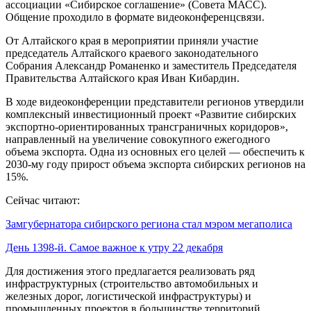
ассоциации «Сибирское соглашение» (Совета МАСС).
Общение проходило в формате видеоконференцсвязи.
От Алтайского края в мероприятии приняли участие
председатель Алтайского краевого законодательного
Собрания Александр Романенко и заместитель Председателя
Правительства Алтайского края Иван Кибардин.
В ходе видеоконференции представители регионов утвердили
комплексный инвестиционный проект «Развитие сибирских
экспортно-ориентированных трансграничных коридоров»,
направленный на увеличение совокупного ежегодного
объема экспорта. Одна из основных его целей — обеспечить к
2030-му году прирост объема экспорта сибирских регионов на
15%.
Сейчас читают:
Замгубернатора сибирского региона стал мэром мегаполиса
День 1398-й. Самое важное к утру 22 декабря
Для достижения этого предлагается реализовать ряд
инфраструктурных (строительство автомобильных и
железных дорог, логистической инфраструктуры) и
промышленных проектов в большинстве территорий.