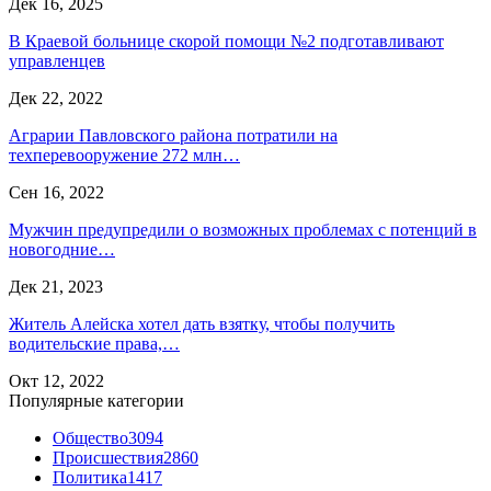
Дек 16, 2025
В Краевой больнице скорой помощи №2 подготавливают
управленцев
Дек 22, 2022
Аграрии Павловского района потратили на
техперевооружение 272 млн…
Сен 16, 2022
Мужчин предупредили о возможных проблемах с потенций в
новогодние…
Дек 21, 2023
Житель Алейска хотел дать взятку, чтобы получить
водительские права,…
Окт 12, 2022
Популярные категории
Общество
3094
Происшествия
2860
Политика
1417