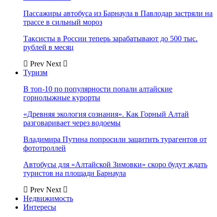
Пассажиры автобуса из Барнаула в Павлодар застряли на
трассе в сильный мороз
Таксисты в России теперь зарабатывают до 500 тыс.
рублей в месяц
Prev
Next
Туризм
В топ-10 по популярности попали алтайские
горнолыжные курорты
«Древняя экология сознания». Как Горный Алтай
разговаривает через водоемы
Владимира Путина попросили защитить турагентов от
фототроллей
Автобусы для «Алтайской Зимовки» скоро будут ждать
туристов на площади Барнаула
Prev
Next
Недвижимость
Интересы