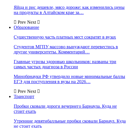
Яйца и рис дешевле, мясо дороже: как изменились цены
на продукты в Алтайском крае за…
Prev
Next
Образование
Существенную часть платных мест сократят в вузах
Студентов МГПУ массово вынуждают перевестись в
другие университеты. Комментарий…
Главные угрозы здоровью школьников: названы три
самых частых диагноза в России
Минобрнауки РФ утвердило новые минимальные баллы
ЕГЭ для поступления в вузы на 2026…
Prev
Next
Транспорт
Пробки сковали дороги вечернего Барнаула. Куда не
стоит ехать
Утренние девятибалльные пробки сковали Барнаул. Куда
не стоит ехать