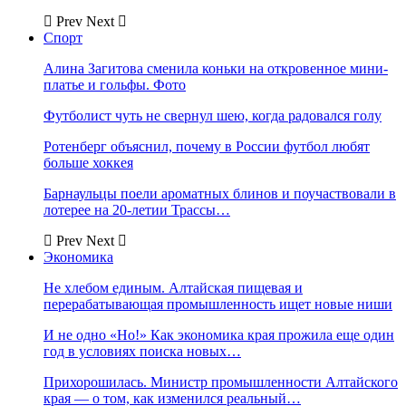
Prev
Next
Спорт
Алина Загитова сменила коньки на откровенное мини-
платье и гольфы. Фото
Футболист чуть не свернул шею, когда радовался голу
Ротенберг объяснил, почему в России футбол любят
больше хоккея
Барнаульцы поели ароматных блинов и поучаствовали в
лотерее на 20-летии Трассы…
Prev
Next
Экономика
Не хлебом единым. Алтайская пищевая и
перерабатывающая промышленность ищет новые ниши
И не одно «Но!» Как экономика края прожила еще один
год в условиях поиска новых…
Прихорошилась. Министр промышленности Алтайского
края — о том, как изменился реальный…