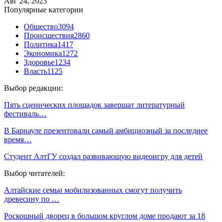
Авг 24, 2023
Популярные категории
Общество
3094
Происшествия
2860
Политика
1417
Экономика
1272
Здоровье
1234
Власть
1125
Выбор редакции:
Пять сценических площадок завершат литературный
фестиваль…
В Барнауле презентовали самый амбициозный за последнее
время…
Студент АлтГУ создал развивающую видеоигру для детей
Выбор читателей:
Алтайские семьи мобилизованных смогут получить
древесину по …
Роскошный дворец в большом круглом доме продают за 18