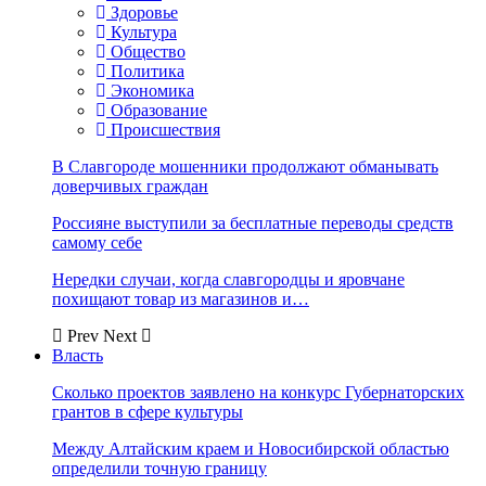
Здоровье
Культура
Общество
Политика
Экономика
Образование
Происшествия
В Славгороде мошенники продолжают обманывать
доверчивых граждан
Россияне выступили за бесплатные переводы средств
самому себе
Нередки случаи, когда славгородцы и яровчане
похищают товар из магазинов и…
Prev
Next
Власть
Сколько проектов заявлено на конкурс Губернаторских
грантов в сфере культуры
Между Алтайским краем и Новосибирской областью
определили точную границу