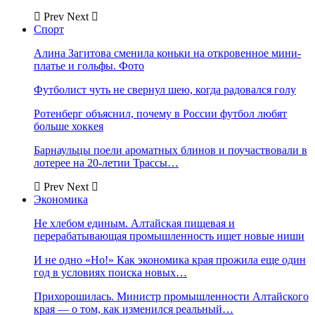
Prev
Next
Спорт
Алина Загитова сменила коньки на откровенное мини-
платье и гольфы. Фото
Футболист чуть не свернул шею, когда радовался голу
Ротенберг объяснил, почему в России футбол любят
больше хоккея
Барнаульцы поели ароматных блинов и поучаствовали в
лотерее на 20-летии Трассы…
Prev
Next
Экономика
Не хлебом единым. Алтайская пищевая и
перерабатывающая промышленность ищет новые ниши
И не одно «Но!» Как экономика края прожила еще один
год в условиях поиска новых…
Прихорошилась. Министр промышленности Алтайского
края — о том, как изменился реальный…