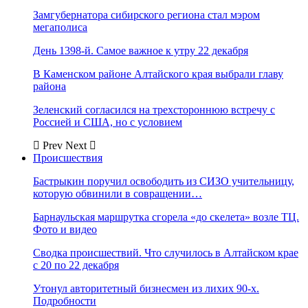
Замгубернатора сибирского региона стал мэром
мегаполиса
День 1398-й. Самое важное к утру 22 декабря
В Каменском районе Алтайского края выбрали главу
района
Зеленский согласился на трехстороннюю встречу с
Россией и США, но с условием
Prev
Next
Происшествия
Бастрыкин поручил освободить из СИЗО учительницу,
которую обвинили в совращении…
Барнаульская маршрутка сгорела «до скелета» возле ТЦ.
Фото и видео
Сводка происшествий. Что случилось в Алтайском крае
с 20 по 22 декабря
Утонул авторитетный бизнесмен из лихих 90-х.
Подробности