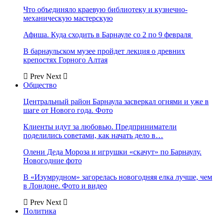
Что объединяло краевую библиотеку и кузнечно-
механическую мастерскую
Афиша. Куда сходить в Барнауле со 2 по 9 февраля
В барнаульском музее пройдет лекция о древних
крепостях Горного Алтая
Prev
Next
Общество
Центральный район Барнаула засверкал огнями и уже в
шаге от Нового года. Фото
Клиенты идут за любовью. Предприниматели
поделились советами, как начать дело в…
Олени Деда Мороза и игрушки «скачут» по Барнаулу.
Новогодние фото
В «Изумрудном» загорелась новогодняя елка лучше, чем
в Лондоне. Фото и видео
Prev
Next
Политика