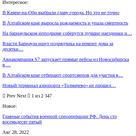
Интересное:
В Камне-на-Оби выбрали главу города. Но это не точно
В Алтайском крае выросла рождаемость и упала смертность
На барнаульском ипподроме соберутся лучшие наездники и…
Власти Барнаула ищут подрядчика на ремонт дома за
десятки…
Авиакомпания S7 запускает прямые рейсы из Новосибирска
в …
В Алтайском крае отбирают спортсменов для участия в…
Новый терминал аэропорта «Толмачево» не прошел…
Prev
Next
1 из 2 347
Новое:
Главные события военной спецоперации РФ. День сто
восемьдесят пятый
Авг 28, 2022