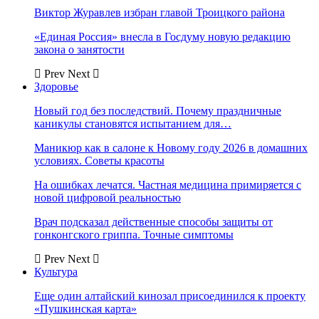
Виктор Журавлев избран главой Троицкого района
«Единая Россия» внесла в Госдуму новую редакцию
закона о занятости
Prev
Next
Здоровье
Новый год без последствий. Почему праздничные
каникулы становятся испытанием для…
Маникюр как в салоне к Новому году 2026 в домашних
условиях. Советы красоты
На ошибках лечатся. Частная медицина примиряется с
новой цифровой реальностью
Врач подсказал действенные способы защиты от
гонконгского гриппа. Точные симптомы
Prev
Next
Культура
Еще один алтайский кинозал присоединился к проекту
«Пушкинская карта»