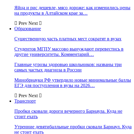
Яйца и рис дешевле, мясо дороже: как изменились цены
на продукты в Алтайском крае за…
Prev
Next
Образование
Существенную часть платных мест сократят в вузах
Студентов МГПУ массово вынуждают перевестись в
другие университеты. Комментарий…
Главные угрозы здоровью школьников: названы три
самых частых диагноза в России
Минобрнауки РФ утвердило новые минимальные баллы
ЕГЭ для поступления в вузы на 2026…
Prev
Next
Транспорт
Пробки сковали дороги вечернего Барнаула. Куда не
стоит ехать
Утренние девятибалльные пробки сковали Барнаул. Куда
не стоит ехать