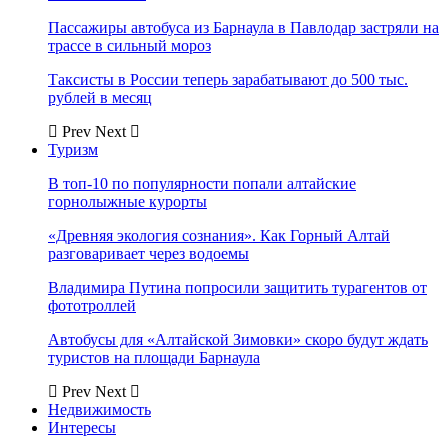
Пассажиры автобуса из Барнаула в Павлодар застряли на
трассе в сильный мороз
Таксисты в России теперь зарабатывают до 500 тыс.
рублей в месяц
Prev
Next
Туризм
В топ-10 по популярности попали алтайские
горнолыжные курорты
«Древняя экология сознания». Как Горный Алтай
разговаривает через водоемы
Владимира Путина попросили защитить турагентов от
фототроллей
Автобусы для «Алтайской Зимовки» скоро будут ждать
туристов на площади Барнаула
Prev
Next
Недвижимость
Интересы