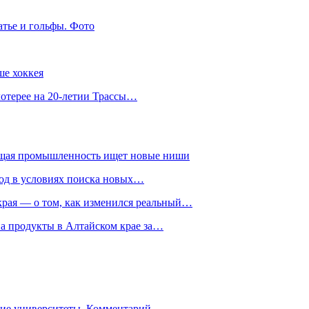
атье и гольфы. Фото
ше хоккея
лотерее на 20-летии Трассы…
ющая промышленность ищет новые ниши
год в условиях поиска новых…
рая — о том, как изменился реальный…
на продукты в Алтайском крае за…
гие университеты. Комментарий…