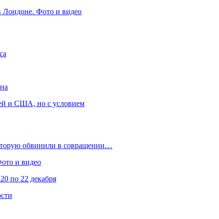
в Лондоне. Фото и видео
са
она
ей и США, но с условием
которую обвинили в совращении…
Фото и видео
20 по 22 декабря
ости