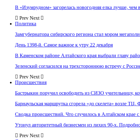
В «Изумрудном» загорелась новогодняя елка лучше, чем 
Prev
Next
Политика
Замгубернатора сибирского региона стал мэром мегаполи
День 1398-й. Самое важное к утру 22 декабря
В Каменском районе Алтайского края выбрали главу рай
Зеленский согласился на трехстороннюю встречу с Росси
Prev
Next
Происшествия
Бастрыкин поручил освободить из СИЗО учительницу, 
Барнаульская маршрутка сгорела «до скелета» возле ТЦ. 
Сводка происшествий. Что случилось в Алтайском крае с 
Утонул авторитетный бизнесмен из лихих 90-х. Подробн
Prev
Next