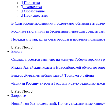
Политика
Экономика
Образование
Происшествия
В Славгороде мошенники продолжают обманывать довер
Россияне выступили за бесплатные переводы средств сам
Нередки случаи, когда славгородцы и яровчане похищают
Prev
Next
Власть
Сколько проектов заявлено на конкурс Губернаторских гр
Между Алтайским краем и Новосибирской областью опр
Виктор Журавлев избран главой Троицкого района
«Единая Россия» внесла в Госдуму новую редакцию закон
Prev
Next
Здоровье
Новый год без последствий. Почему праздничные каник