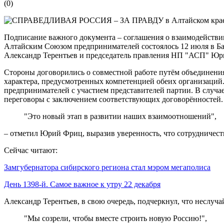
(
0
)
Подписание важного документа – соглашения о взаимодействи
Алтайским Союзом предпринимателей состоялось 12 июля в Ба
Александр Терентьев и председатель правления НП "АСП" Ю
Стороны договорились о совместной работе путём объединени
характера, предусмотренных компетенцией обеих организаций.
предпринимателей с участием представителей партии. В случа
переговоры с заключением соответствующих договорённостей.
"Это новый этап в развитии наших взаимоотношений",
– отметил Юрий Фриц, выразив уверенность, что сотрудничес
Сейчас читают:
Замгубернатора сибирского региона стал мэром мегаполиса
День 1398-й. Самое важное к утру 22 декабря
Александр Терентьев, в свою очередь, подчеркнул, что неслуч
"Мы созрели, чтобы вместе строить новую Россию!",