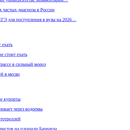
 частых диагноза в России
ГЭ для поступления в вузы на 2026…
 ехать
е стоит ехать
трассе в сильный мороз
ей в месяц
ые курорты
ривает через водоемы
ототроллей
ристов на площади Барнаула