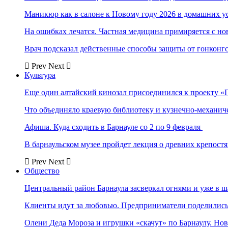
Маникюр как в салоне к Новому году 2026 в домашних у
На ошибках лечатся. Частная медицина примиряется с н
Врач подсказал действенные способы защиты от гонконг
Prev
Next
Культура
Еще один алтайский кинозал присоединился к проекту «
Что объединяло краевую библиотеку и кузнечно-механи
Афиша. Куда сходить в Барнауле со 2 по 9 февраля
В барнаульском музее пройдет лекция о древних крепост
Prev
Next
Общество
Центральный район Барнаула засверкал огнями и уже в ш
Клиенты идут за любовью. Предприниматели поделились 
Олени Деда Мороза и игрушки «скачут» по Барнаулу. Но