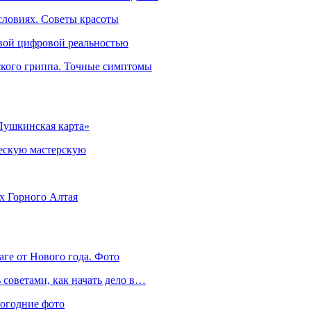
словиях. Советы красоты
овой цифровой реальностью
ского гриппа. Точные симптомы
Пушкинская карта»
ческую мастерскую
ях Горного Алтая
аге от Нового года. Фото
советами, как начать дело в…
вогодние фото