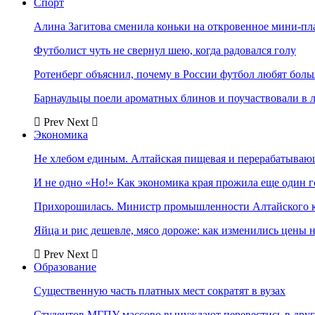
Спорт
Алина Загитова сменила коньки на откровенное мини-пл
Футболист чуть не свернул шею, когда радовался голу
Ротенберг объяснил, почему в России футбол любят боль
Барнаульцы поели ароматных блинов и поучаствовали в 
Prev
Next
Экономика
Не хлебом единым. Алтайская пищевая и перерабатыва
И не одно «Но!» Как экономика края прожила еще один 
Прихорошилась. Министр промышленности Алтайского к
Яйца и рис дешевле, мясо дороже: как изменились цены 
Prev
Next
Образование
Существенную часть платных мест сократят в вузах
Студентов МГПУ массово вынуждают перевестись в дру