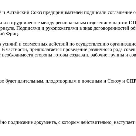
и и сотрудничестве между региональным отделением партии
СП
рнауле. Подписями и рукопожатиями в знак договоренностей об
рий Фриц.
я усилий и совместных действий по осуществлению организаци
 В частности, предполагается проведение различного рода сове
е необходимости стороны готовы создавать рабочие группы и со
тво будет длительным, плодотворным и полезным и Союзу и
СПР
айно подписание документа, с которым действительно, наступает