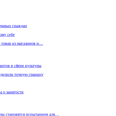
чивых граждан
ому себе
 товар из магазинов и…
антов в сфере культуры
еделили точную границу
а о занятости
улы становятся испытанием для…