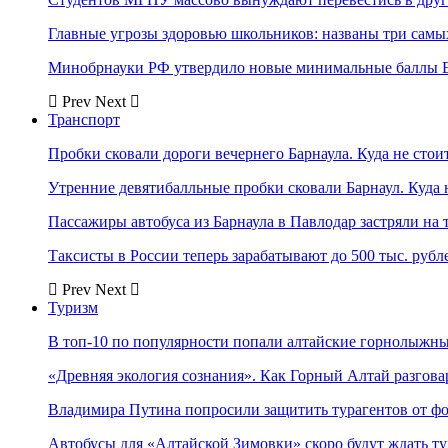
Главные угрозы здоровью школьников: названы три самых
Минобрнауки РФ утвердило новые минимальные баллы Е
Prev
Next
Транспорт
Пробки сковали дороги вечернего Барнаула. Куда не стоит
Утренние девятибалльные пробки сковали Барнаул. Куда н
Пассажиры автобуса из Барнаула в Павлодар застряли на 
Таксисты в России теперь зарабатывают до 500 тыс. рубл
Prev
Next
Туризм
В топ-10 по популярности попали алтайские горнолыжн
«Древняя экология сознания». Как Горный Алтай разгова
Владимира Путина попросили защитить турагентов от ф
Автобусы для «Алтайской Зимовки» скоро будут ждать ту