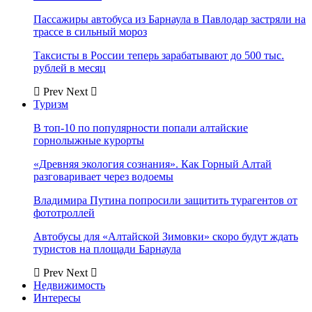
Пассажиры автобуса из Барнаула в Павлодар застряли на
трассе в сильный мороз
Таксисты в России теперь зарабатывают до 500 тыс.
рублей в месяц
Prev
Next
Туризм
В топ-10 по популярности попали алтайские
горнолыжные курорты
«Древняя экология сознания». Как Горный Алтай
разговаривает через водоемы
Владимира Путина попросили защитить турагентов от
фототроллей
Автобусы для «Алтайской Зимовки» скоро будут ждать
туристов на площади Барнаула
Prev
Next
Недвижимость
Интересы