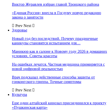
Виктор Журавлев избран главой Троицкого района
«Единая Россия» внесла в Госдуму новую редакцию
закона о занятости
Prev
Next
Здоровье
Новый год без последствий. Почему праздничные
каникулы становятся испытанием для…
Маникюр как в салоне к Новому году 2026 в домашних
условиях. Советы красоты
На ошибках лечатся. Частная медицина примиряется с
новой цифровой реальностью
Врач подсказал действенные способы защиты от
гонконгского гриппа. Точные симптомы
Prev
Next
Культура
Еще один алтайский кинозал присоединился к проекту
«Пушкинская карта»