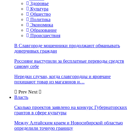
Здоровье
Культура
Общество
Политика
Экономика
Образование
Происшествия
В Славгороде мошенники продолжают обманывать
доверчивых граждан
Россияне выступили за бесплатные переводы средств
самому себе
Нередки случаи, когда славгородцы и яровчане
похищают товар из магазинов и…
Prev
Next
Власть
Сколько проектов заявлено на конкурс Губернаторских
грантов в сфере культуры
Между Алтайским краем и Новосибирской областью
определили точную границу