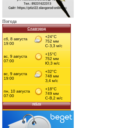
Погода
Славгород