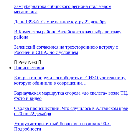
Замгубернатора сибирского региона стал мэром
мегаполиса
День 1398-й. Самое важное к утру 22 декабря
В Каменском районе Алтайского края выбрали главу
района
Зеленский согласился на трехстороннюю встречу с
Россией и США, но с условием
Prev
Next
Происшествия
Бастрыкин поручил освободить из СИЗО учительницу,
которую обвинили в совращении…
Барнаульская маршрутка сгорела «до скелета» возле ТЦ.
Фото и видео
Сводка происшествий. Что случилось в Алтайском крае
с 20 по 22 декабря
Утонул авторитетный бизнесмен из лихих 90-х.
Подробности