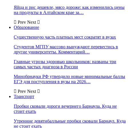
Яйца и рис дешевле, мясо дороже: как изменились цены
на продукты в Алтайском крае за…
Prev
Next
Образование
Существенную часть платных мест сократят в вузах
Студентов МГПУ массово вынуждают перевестись в
другие университеты. Комментарий…
Главные угрозы здоровью школьников: названы три
самых частых диагноза в России
Минобрнауки РФ утвердило новые минимальные баллы
ЕГЭ для поступления в вузы на 2026…
Prev
Next
Транспорт
Пробки сковали дороги вечернего Барнаула. Куда не
стоит ехать
Утренние девятибалльные пробки сковали Барнаул. Куда
не стоит ехать