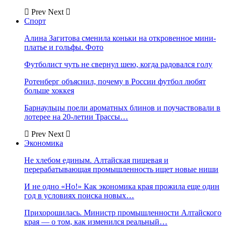
Prev
Next
Спорт
Алина Загитова сменила коньки на откровенное мини-
платье и гольфы. Фото
Футболист чуть не свернул шею, когда радовался голу
Ротенберг объяснил, почему в России футбол любят
больше хоккея
Барнаульцы поели ароматных блинов и поучаствовали в
лотерее на 20-летии Трассы…
Prev
Next
Экономика
Не хлебом единым. Алтайская пищевая и
перерабатывающая промышленность ищет новые ниши
И не одно «Но!» Как экономика края прожила еще один
год в условиях поиска новых…
Прихорошилась. Министр промышленности Алтайского
края — о том, как изменился реальный…