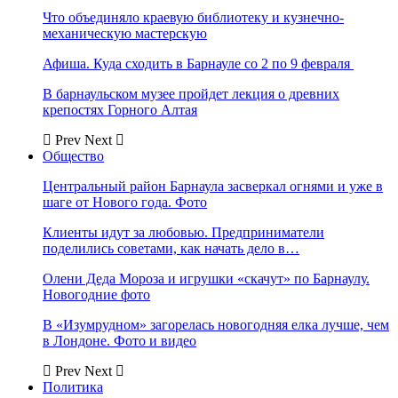
Что объединяло краевую библиотеку и кузнечно-
механическую мастерскую
Афиша. Куда сходить в Барнауле со 2 по 9 февраля
В барнаульском музее пройдет лекция о древних
крепостях Горного Алтая
Prev
Next
Общество
Центральный район Барнаула засверкал огнями и уже в
шаге от Нового года. Фото
Клиенты идут за любовью. Предприниматели
поделились советами, как начать дело в…
Олени Деда Мороза и игрушки «скачут» по Барнаулу.
Новогодние фото
В «Изумрудном» загорелась новогодняя елка лучше, чем
в Лондоне. Фото и видео
Prev
Next
Политика