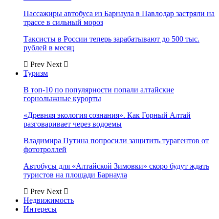
Пассажиры автобуса из Барнаула в Павлодар застряли на
трассе в сильный мороз
Таксисты в России теперь зарабатывают до 500 тыс.
рублей в месяц
Prev
Next
Туризм
В топ-10 по популярности попали алтайские
горнолыжные курорты
«Древняя экология сознания». Как Горный Алтай
разговаривает через водоемы
Владимира Путина попросили защитить турагентов от
фототроллей
Автобусы для «Алтайской Зимовки» скоро будут ждать
туристов на площади Барнаула
Prev
Next
Недвижимость
Интересы