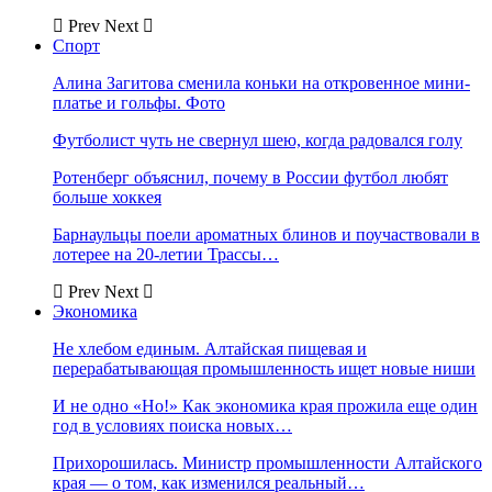
Prev
Next
Спорт
Алина Загитова сменила коньки на откровенное мини-
платье и гольфы. Фото
Футболист чуть не свернул шею, когда радовался голу
Ротенберг объяснил, почему в России футбол любят
больше хоккея
Барнаульцы поели ароматных блинов и поучаствовали в
лотерее на 20-летии Трассы…
Prev
Next
Экономика
Не хлебом единым. Алтайская пищевая и
перерабатывающая промышленность ищет новые ниши
И не одно «Но!» Как экономика края прожила еще один
год в условиях поиска новых…
Прихорошилась. Министр промышленности Алтайского
края — о том, как изменился реальный…