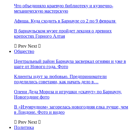
Что объединяло краевую библиотеку и кузнечно-
механическую мастерскую
Афиша. Куда сходить в Барнауле со 2 по 9 февраля
В барнаульском музее пройдет лекция о древних
крепостях Горного Алтая
Prev
Next
Общество
Центральный район Барнаула засверкал огнями и уже в
шаге от Нового года. Фото
Клиенты идут за любовью. Предприниматели
поделились советами, как начать дело в…
Олени Деда Мороза и игрушки «скачут» по Барнаулу.
Новогодние фото
В «Изумрудном» загорелась новогодняя елка лучше, чем
в Лондоне. Фото и видео
Prev
Next
Политика