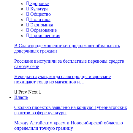
Здоровье
Культура
Общество
Политика
Экономика
Образование
Происшествия
В Славгороде мошенники продолжают обманывать
доверчивых граждан
Россияне выступили за бесплатные переводы средств
самому себе
Нередки случаи, когда славгородцы и яровчане
похищают товар из магазинов и…
Prev
Next
Власть
Сколько проектов заявлено на конкурс Губернаторских
грантов в сфере культуры
Между Алтайским краем и Новосибирской областью
определили точную границу