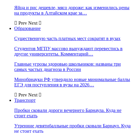
Яйца и рис дешевле, мясо дороже: как изменились цены
на продукты в Алтайском крае за…
Prev
Next
Образование
Существенную часть платных мест сократят в вузах
Студентов МГПУ массово вынуждают перевестись в
другие университеты. Комментарий…
Главные угрозы здоровью школьников: названы три
самых частых диагноза в России
Минобрнауки РФ утвердило новые минимальные баллы
ЕГЭ для поступления в вузы на 2026…
Prev
Next
Транспорт
Пробки сковали дороги вечернего Барнаула. Куда не
стоит ехать
Утренние девятибалльные пробки сковали Барнаул. Куда
не стоит ехать