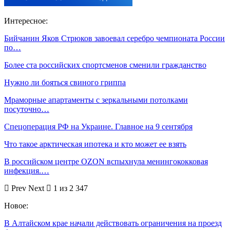
Интересное:
Бийчанин Яков Стрюков завоевал серебро чемпионата России
по…
Более ста российских спортсменов сменили гражданство
Нужно ли бояться свиного гриппа
Мраморные апартаменты с зеркальными потолками
посуточно…
Спецоперация РФ на Украине. Главное на 9 сентября
Что такое арктическая ипотека и кто может ее взять
В российском центре OZON вспыхнула менингококковая
инфекция.…
Prev
Next
1 из 2 347
Новое:
В Алтайском крае начали действовать ограничения на проезд