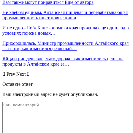
Вам также могут понравиться
Еще от автора
Не хлебом единым. Алтайская пищевая и перерабатывающая
промышленность ищет новые ниши
И не одно «Но!» Как экономика края прожила еще один год в
условиях поиска новых…
Прихорошилась. Министр промышленности Алтайского края
— о том, как изменился реальный…
Яйца и рис дешевле, мясо дороже: как изменились цены на
продукты в Алтайском крае за…
Prev
Next
Оставьте ответ
Ваш электронный адрес не будет опубликован.