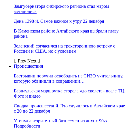
Замгубернатора сибирского региона стал мэром
мегаполиса
День 1398-й. Самое важное к утру 22 декабря
В Каменском районе Алтайского края выбрали главу
района
Зеленский согласился на трехстороннюю встречу с
Россией и США, но с условием
Prev
Next
Происшествия
Бастрыкин поручил освободить из СИЗО учительницу,
которую обвинили в совращении…
Барнаульская маршрутка сгорела «до скелета» возле ТЦ.
Фото и видео
Сводка происшествий. Что случилось в Алтайском крае
с 20 по 22 декабря
Утонул авторитетный бизнесмен из лихих 90-х.
Подробности