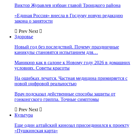
Виктор Журавлев избран главой Троицкого района
«Единая Россия» внесла в Госдуму новую редакцию
закона о занятости
Prev
Next
Здоровье
Новый год без последствий. Почему праздничные
каникулы становятся испытанием для…
Маникюр как в салоне к Новому году 2026 в домашних
условиях. Советы красоты
На ошибках лечатся. Частная медицина примиряется с
новой цифровой реальностью
Врач подсказал действенные способы защиты от
гонконгского гриппа. Точные симптомы
Prev
Next
Культура
Еще один алтайский кинозал присоединился к проекту
«Пушкинская карта»