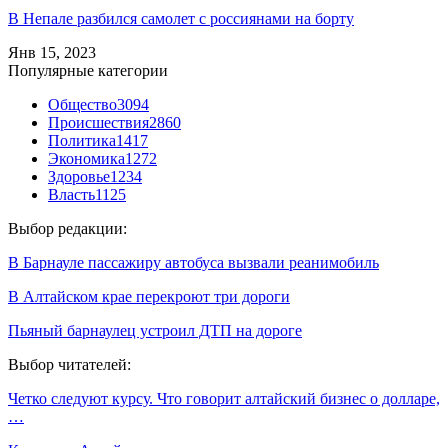
В Непале разбился самолет с россиянами на борту
Янв 15, 2023
Популярные категории
Общество
3094
Происшествия
2860
Политика
1417
Экономика
1272
Здоровье
1234
Власть
1125
Выбор редакции:
В Барнауле пассажиру автобуса вызвали реанимобиль
В Алтайском крае перекроют три дороги
Пьяный барнаулец устроил ДТП на дороге
Выбор читателей:
Четко следуют курсу. Что говорит алтайский бизнес о долларе,
…