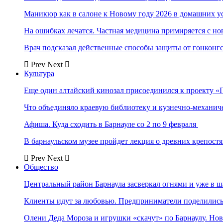
Маникюр как в салоне к Новому году 2026 в домашних у
На ошибках лечатся. Частная медицина примиряется с н
Врач подсказал действенные способы защиты от гонконг
Prev
Next
Культура
Еще один алтайский кинозал присоединился к проекту «
Что объединяло краевую библиотеку и кузнечно-механи
Афиша. Куда сходить в Барнауле со 2 по 9 февраля
В барнаульском музее пройдет лекция о древних крепост
Prev
Next
Общество
Центральный район Барнаула засверкал огнями и уже в ш
Клиенты идут за любовью. Предприниматели поделились 
Олени Деда Мороза и игрушки «скачут» по Барнаулу. Но