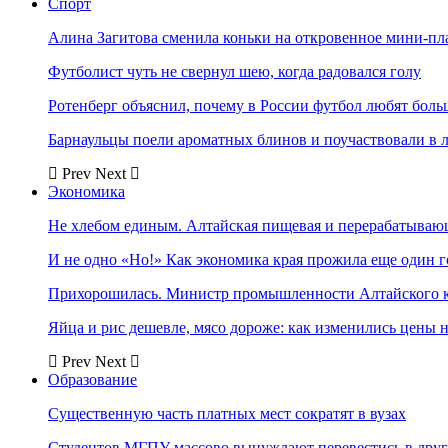
Спорт
Алина Загитова сменила коньки на откровенное мини-пл
Футболист чуть не свернул шею, когда радовался голу
Ротенберг объяснил, почему в России футбол любят боль
Барнаульцы поели ароматных блинов и поучаствовали в 
Prev
Next
Экономика
Не хлебом единым. Алтайская пищевая и перерабатыва
И не одно «Но!» Как экономика края прожила еще один 
Прихорошилась. Министр промышленности Алтайского к
Яйца и рис дешевле, мясо дороже: как изменились цены 
Prev
Next
Образование
Существенную часть платных мест сократят в вузах
Студентов МГПУ массово вынуждают перевестись в дру