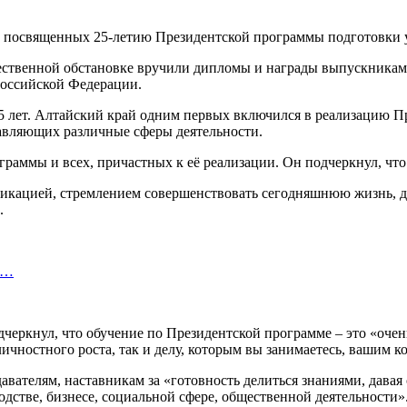
ржественной обстановке вручили дипломы и награды выпускника
Российской Федерации.
5 лет. Алтайский край одним первых включился в реализацию П
ставляющих различные сферы деятельности.
граммы и всех, причастных к её реализации. Он подчеркнул, ч
фикацией, стремлением совершенствовать сегодняшнюю жизнь, д
.
т…
черкнул, что обучение по Президентской программе – это «очен
ичностного роста, так и делу, которым вы занимаетесь, вашим к
вателям, наставникам за «готовность делиться знаниями, давая
одстве, бизнесе, социальной сфере, общественной деятельности»