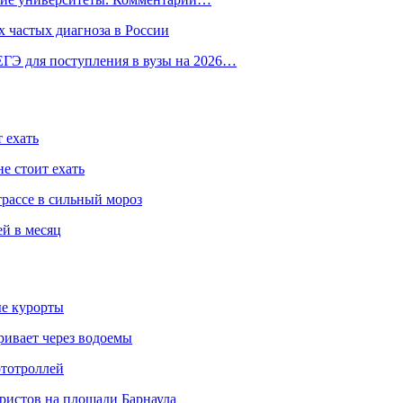
 частых диагноза в России
ГЭ для поступления в вузы на 2026…
 ехать
е стоит ехать
трассе в сильный мороз
ей в месяц
ые курорты
ривает через водоемы
ототроллей
ристов на площади Барнаула