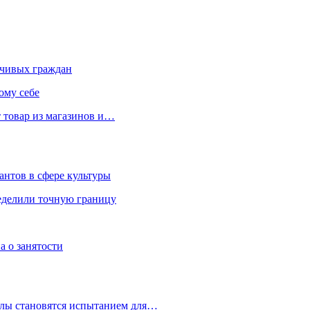
чивых граждан
ому себе
 товар из магазинов и…
антов в сфере культуры
еделили точную границу
а о занятости
улы становятся испытанием для…