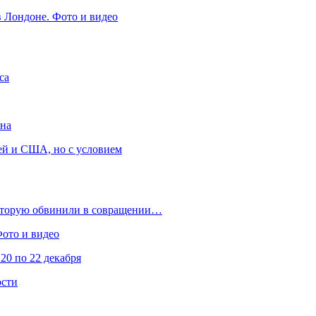
в Лондоне. Фото и видео
са
она
ей и США, но с условием
которую обвинили в совращении…
Фото и видео
20 по 22 декабря
ости