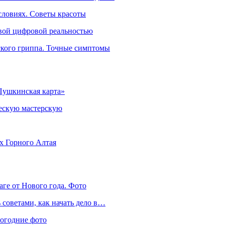
словиях. Советы красоты
овой цифровой реальностью
ского гриппа. Точные симптомы
Пушкинская карта»
ческую мастерскую
ях Горного Алтая
аге от Нового года. Фото
советами, как начать дело в…
вогодние фото