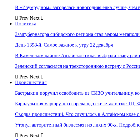
В «Изумрудном» загорелась новогодняя елка лучше, чем 
Prev
Next
Политика
Замгубернатора сибирского региона стал мэром мегаполи
День 1398-й. Самое важное к утру 22 декабря
В Каменском районе Алтайского края выбрали главу рай
Зеленский согласился на трехстороннюю встречу с Росси
Prev
Next
Происшествия
Бастрыкин поручил освободить из СИЗО учительницу, 
Барнаульская маршрутка сгорела «до скелета» возле ТЦ. 
Сводка происшествий. Что случилось в Алтайском крае с 
Утонул авторитетный бизнесмен из лихих 90-х. Подробн
Prev
Next