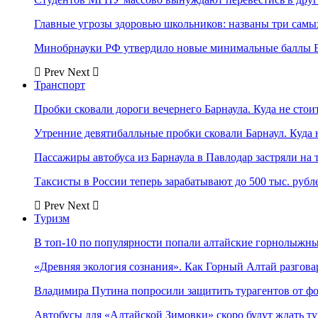
Главные угрозы здоровью школьников: названы три самых
Минобрнауки РФ утвердило новые минимальные баллы Е
Prev
Next
Транспорт
Пробки сковали дороги вечернего Барнаула. Куда не стоит
Утренние девятибалльные пробки сковали Барнаул. Куда н
Пассажиры автобуса из Барнаула в Павлодар застряли на 
Таксисты в России теперь зарабатывают до 500 тыс. рубл
Prev
Next
Туризм
В топ-10 по популярности попали алтайские горнолыжн
«Древняя экология сознания». Как Горный Алтай разгова
Владимира Путина попросили защитить турагентов от ф
Автобусы для «Алтайской Зимовки» скоро будут ждать ту