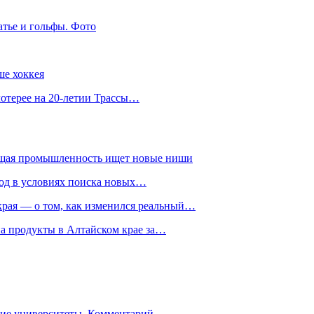
атье и гольфы. Фото
ше хоккея
лотерее на 20-летии Трассы…
ющая промышленность ищет новые ниши
год в условиях поиска новых…
рая — о том, как изменился реальный…
на продукты в Алтайском крае за…
гие университеты. Комментарий…