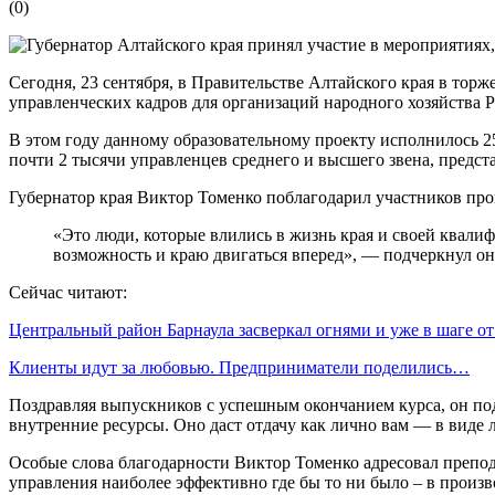
(
0
)
Сегодня, 23 сентября, в Правительстве Алтайского края в то
управленческих кадров для организаций народного хозяйства 
В этом году данному образовательному проекту исполнилось 2
почти 2 тысячи управленцев среднего и высшего звена, пред
Губернатор края Виктор Томенко поблагодарил участников про
«Это люди, которые влились в жизнь края и своей квали
возможность и краю двигаться вперед», — подчеркнул он
Сейчас читают:
Центральный район Барнаула засверкал огнями и уже в шаге о
Клиенты идут за любовью. Предприниматели поделились…
Поздравляя выпускников с успешным окончанием курса, он под
внутренние ресурсы. Оно даст отдачу как лично вам — в виде л
Особые слова благодарности Виктор Томенко адресовал препода
управления наиболее эффективно где бы то ни было – в произв