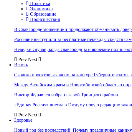
Политика
Экономика
Образование
Происшествия
В Славгороде мошенники продолжают обманывать довер
Россияне выступили за бесплатные переводы средств сам
Нередки случаи, когда славгородцы и яровчане похищают
Prev
Next
Власть
Сколько проектов заявлено на конкурс Губернаторских гр
Между Алтайским краем и Новосибирской областью опр
Виктор Журавлев избран главой Троицкого района
«Единая Россия» внесла в Госдуму новую редакцию закон
Prev
Next
Здоровье
Новый год без последствий. Почему праздничные каник