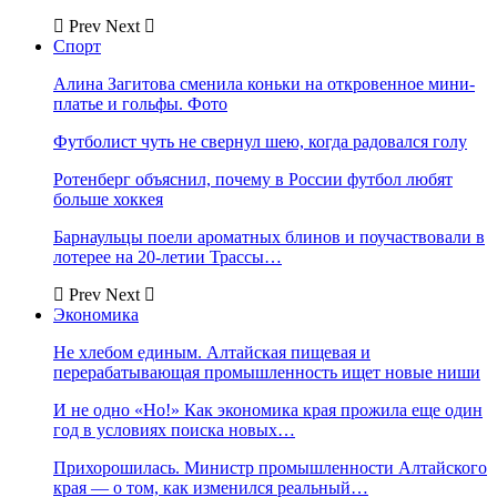
Prev
Next
Спорт
Алина Загитова сменила коньки на откровенное мини-
платье и гольфы. Фото
Футболист чуть не свернул шею, когда радовался голу
Ротенберг объяснил, почему в России футбол любят
больше хоккея
Барнаульцы поели ароматных блинов и поучаствовали в
лотерее на 20-летии Трассы…
Prev
Next
Экономика
Не хлебом единым. Алтайская пищевая и
перерабатывающая промышленность ищет новые ниши
И не одно «Но!» Как экономика края прожила еще один
год в условиях поиска новых…
Прихорошилась. Министр промышленности Алтайского
края — о том, как изменился реальный…