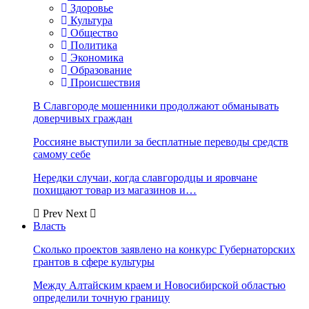
Здоровье
Культура
Общество
Политика
Экономика
Образование
Происшествия
В Славгороде мошенники продолжают обманывать
доверчивых граждан
Россияне выступили за бесплатные переводы средств
самому себе
Нередки случаи, когда славгородцы и яровчане
похищают товар из магазинов и…
Prev
Next
Власть
Сколько проектов заявлено на конкурс Губернаторских
грантов в сфере культуры
Между Алтайским краем и Новосибирской областью
определили точную границу