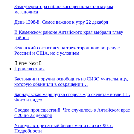
Замгубернатора сибирского региона стал мэром
мегаполиса
День 1398-й. Самое важное к утру 22 декабря
В Каменском районе Алтайского края выбрали главу
района
Зеленский согласился на трехстороннюю встречу с
Россией и США, но с условием
Prev
Next
Происшествия
Бастрыкин поручил освободить из СИЗО учительницу,
которую обвинили в совращении…
Барнаульская маршрутка сгорела «до скелета» возле ТЦ.
Фото и видео
Сводка происшествий. Что случилось в Алтайском крае
с 20 по 22 декабря
Утонул авторитетный бизнесмен из лихих 90-х.
Подробности