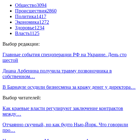
Общество
3094
Происшествия
2860
Политика
1417
Экономика
1272
Здоровье
1234
Власть
1125
Выбор редакции:
Главные события спецоперации РФ на Украине. День сто
шестой
Диана Арбенина получила травму позвоночника в
собственном…
В Барнауле осудили бизнесмена за кражу денег у директора…
Выбор читателей:
Как краевые власти регулируют заключение контрактов
между…
Отчаянно скучный, но как будто Нью-Йорк. Что говорили
про…