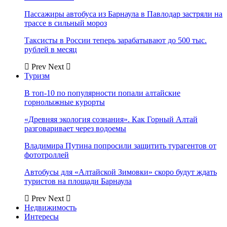
Пассажиры автобуса из Барнаула в Павлодар застряли на
трассе в сильный мороз
Таксисты в России теперь зарабатывают до 500 тыс.
рублей в месяц
Prev
Next
Туризм
В топ-10 по популярности попали алтайские
горнолыжные курорты
«Древняя экология сознания». Как Горный Алтай
разговаривает через водоемы
Владимира Путина попросили защитить турагентов от
фототроллей
Автобусы для «Алтайской Зимовки» скоро будут ждать
туристов на площади Барнаула
Prev
Next
Недвижимость
Интересы