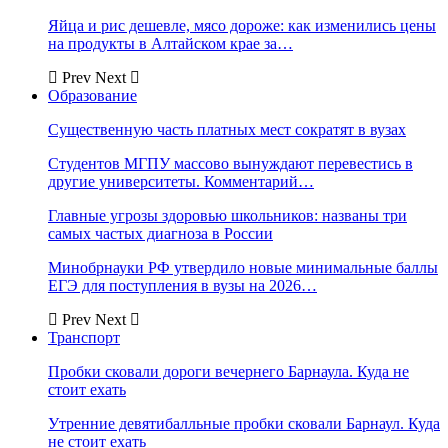
Яйца и рис дешевле, мясо дороже: как изменились цены
на продукты в Алтайском крае за…
Prev
Next
Образование
Существенную часть платных мест сократят в вузах
Студентов МГПУ массово вынуждают перевестись в
другие университеты. Комментарий…
Главные угрозы здоровью школьников: названы три
самых частых диагноза в России
Минобрнауки РФ утвердило новые минимальные баллы
ЕГЭ для поступления в вузы на 2026…
Prev
Next
Транспорт
Пробки сковали дороги вечернего Барнаула. Куда не
стоит ехать
Утренние девятибалльные пробки сковали Барнаул. Куда
не стоит ехать