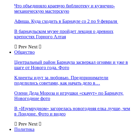
Что объединяло краевую библиотеку и кузнечно-
механическую мастерскую
Афиша. Куда сходить в Барнауле со 2 по 9 февраля
В барнаульском музее пройдет лекция о древних
крепостях Горного Алтая
Prev
Next
Общество
Центральный район Барнаула засверкал огнями и уже в
шаге от Нового года. Фото
Клиенты идут за любовью. Предприниматели
поделились советами, как начать дело в…
Олени Деда Мороза и игрушки «скачут» по Барнаулу.
Новогодние фото
В «Изумрудном» загорелась новогодняя елка лучше, чем
в Лондоне. Фото и видео
Prev
Next
Политика