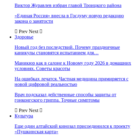
Виктор Журавлев избран главой Троицкого района
«Единая Россия» внесла в Госдуму новую редакцию
закона о занятости
Prev
Next
Здоровье
Новый год без последствий. Почему праздничные
каникулы становятся испытанием для…
Маникюр как в салоне к Новому году 2026 в домашних
условиях. Советы красоты
На ошибках лечатся. Частная медицина примиряется с
новой цифровой реальностью
Врач подсказал действенные способы защиты от
гонконгского гриппа. Точные симптомы
Prev
Next
Культура
Еще один алтайский кинозал присоединился к проекту
«Пушкинская карта»