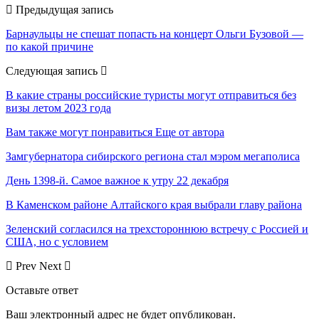
Предыдущая запись
Барнаульцы не спешат попасть на концерт Ольги Бузовой —
по какой причине
Следующая запись
В какие страны российские туристы могут отправиться без
визы летом 2023 года
Вам также могут понравиться
Еще от автора
Замгубернатора сибирского региона стал мэром мегаполиса
День 1398-й. Самое важное к утру 22 декабря
В Каменском районе Алтайского края выбрали главу района
Зеленский согласился на трехстороннюю встречу с Россией и
США, но с условием
Prev
Next
Оставьте ответ
Ваш электронный адрес не будет опубликован.