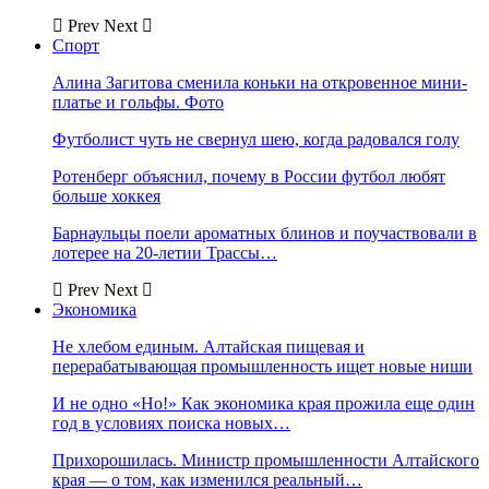
Prev
Next
Спорт
Алина Загитова сменила коньки на откровенное мини-
платье и гольфы. Фото
Футболист чуть не свернул шею, когда радовался голу
Ротенберг объяснил, почему в России футбол любят
больше хоккея
Барнаульцы поели ароматных блинов и поучаствовали в
лотерее на 20-летии Трассы…
Prev
Next
Экономика
Не хлебом единым. Алтайская пищевая и
перерабатывающая промышленность ищет новые ниши
И не одно «Но!» Как экономика края прожила еще один
год в условиях поиска новых…
Прихорошилась. Министр промышленности Алтайского
края — о том, как изменился реальный…