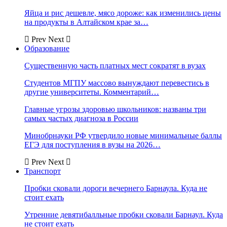
Яйца и рис дешевле, мясо дороже: как изменились цены
на продукты в Алтайском крае за…
Prev
Next
Образование
Существенную часть платных мест сократят в вузах
Студентов МГПУ массово вынуждают перевестись в
другие университеты. Комментарий…
Главные угрозы здоровью школьников: названы три
самых частых диагноза в России
Минобрнауки РФ утвердило новые минимальные баллы
ЕГЭ для поступления в вузы на 2026…
Prev
Next
Транспорт
Пробки сковали дороги вечернего Барнаула. Куда не
стоит ехать
Утренние девятибалльные пробки сковали Барнаул. Куда
не стоит ехать