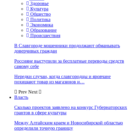
Здоровье
Культура
Общество
Политика
Экономика
Образование
Происшествия
В Славгороде мошенники продолжают обманывать
доверчивых граждан
Россияне выступили за бесплатные переводы средств
самому себе
Нередки случаи, когда славгородцы и яровчане
похищают товар из магазинов и…
Prev
Next
Власть
Сколько проектов заявлено на конкурс Губернаторских
грантов в сфере культуры
Между Алтайским краем и Новосибирской областью
определили точную границу