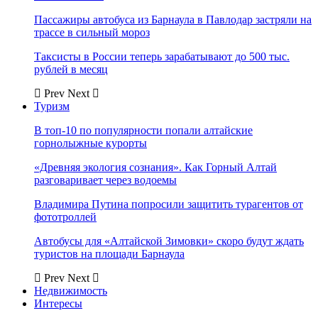
Пассажиры автобуса из Барнаула в Павлодар застряли на
трассе в сильный мороз
Таксисты в России теперь зарабатывают до 500 тыс.
рублей в месяц
Prev
Next
Туризм
В топ-10 по популярности попали алтайские
горнолыжные курорты
«Древняя экология сознания». Как Горный Алтай
разговаривает через водоемы
Владимира Путина попросили защитить турагентов от
фототроллей
Автобусы для «Алтайской Зимовки» скоро будут ждать
туристов на площади Барнаула
Prev
Next
Недвижимость
Интересы