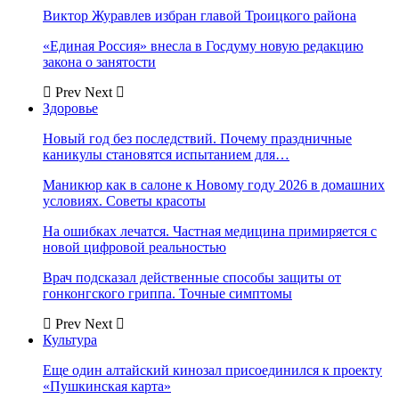
Виктор Журавлев избран главой Троицкого района
«Единая Россия» внесла в Госдуму новую редакцию
закона о занятости
Prev
Next
Здоровье
Новый год без последствий. Почему праздничные
каникулы становятся испытанием для…
Маникюр как в салоне к Новому году 2026 в домашних
условиях. Советы красоты
На ошибках лечатся. Частная медицина примиряется с
новой цифровой реальностью
Врач подсказал действенные способы защиты от
гонконгского гриппа. Точные симптомы
Prev
Next
Культура
Еще один алтайский кинозал присоединился к проекту
«Пушкинская карта»