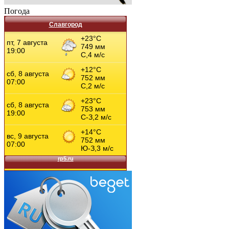
Погода
Славгород