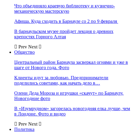
Что объединяло краевую библиотеку и кузнечно-
механическую мастерскую
Афиша. Куда сходить в Барнауле со 2 по 9 февраля
В барнаульском музее пройдет лекция о древних
крепостях Горного Алтая
Prev
Next
Общество
Центральный район Барнаула засверкал огнями и уже в
шаге от Нового года. Фото
Клиенты идут за любовью. Предприниматели
поделились советами, как начать дело в…
Олени Деда Мороза и игрушки «скачут» по Барнаулу.
Новогодние фото
В «Изумрудном» загорелась новогодняя елка лучше, чем
в Лондоне. Фото и видео
Prev
Next
Политика