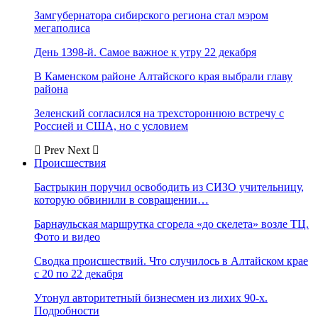
Замгубернатора сибирского региона стал мэром
мегаполиса
День 1398-й. Самое важное к утру 22 декабря
В Каменском районе Алтайского края выбрали главу
района
Зеленский согласился на трехстороннюю встречу с
Россией и США, но с условием
Prev
Next
Происшествия
Бастрыкин поручил освободить из СИЗО учительницу,
которую обвинили в совращении…
Барнаульская маршрутка сгорела «до скелета» возле ТЦ.
Фото и видео
Сводка происшествий. Что случилось в Алтайском крае
с 20 по 22 декабря
Утонул авторитетный бизнесмен из лихих 90-х.
Подробности