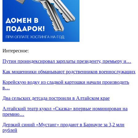
Интересное:
Путин проиндексировал зарплаты президенту, премьеру и…
Как мошенники обманывают родственников военнослужащих
Корейскую водку из сладкой картошки начали производить
в…
Два сельских детсада построили в Алтайском крае
Алтайский театр кукол «Сказка» впервые номинирован на
премию…
Дерзкий синий «Мустанг» продают в Барнауле за 3,2 млн
рублей