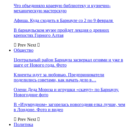
Что объединяло краевую библиотеку и кузнечно-
механическую мастерскую
Афиша. Куда сходить в Барнауле со 2 по 9 февраля
В барнаульском музее пройдет лекция о древних
крепостях Горного Алтая
Prev
Next
Общество
Центральный район Барнаула засверкал огнями и уже в
шаге от Нового года. Фото
Клиенты идут за любовью. Предприниматели
поделились советами, как начать дело в…
Олени Деда Мороза и игрушки «скачут» по Барнаулу.
Новогодние фото
В «Изумрудном» загорелась новогодняя елка лучше, чем
в Лондоне. Фото и видео
Prev
Next
Политика