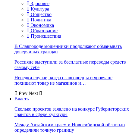
Здоровье
Культура
Общество
Политика
Экономика
Образование
Происшествия
В Славгороде мошенники продолжают обманывать
доверчивых граждан
Россияне выступили за бесплатные переводы средств
самому себе
Нередки случаи, когда славгородцы и яровчане
похищают товар из магазинов и…
Prev
Next
Власть
Сколько проектов заявлено на конкурс Губернаторских
грантов в сфере культуры
Между Алтайским краем и Новосибирской областью
определили точную границу