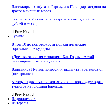
Пассажиры автобуса из Барнаула в Павлодар застряли на
трассе в сильный мороз
Таксисты в России теперь зарабатывают до 500 тыс.
рублей в месяц
Prev
Next
Туризм
В топ-10 по популярности попали алтайские
горнолыжные курорты
«Древняя экология сознания». Как Горный Алтай
разговаривает через водоемы
Владимира Путина попросили защитить турагентов от
фототроллей
Автобусы для «Алтайской Зимовки» скоро будут ждать
туристов на площади Барнаула
Prev
Next
Недвижимость
Интересы