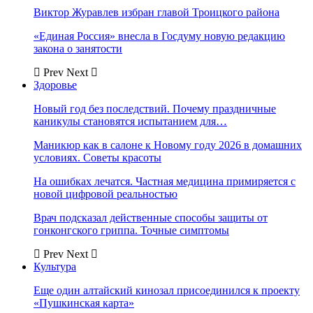
Виктор Журавлев избран главой Троицкого района
«Единая Россия» внесла в Госдуму новую редакцию
закона о занятости
Prev
Next
Здоровье
Новый год без последствий. Почему праздничные
каникулы становятся испытанием для…
Маникюр как в салоне к Новому году 2026 в домашних
условиях. Советы красоты
На ошибках лечатся. Частная медицина примиряется с
новой цифровой реальностью
Врач подсказал действенные способы защиты от
гонконгского гриппа. Точные симптомы
Prev
Next
Культура
Еще один алтайский кинозал присоединился к проекту
«Пушкинская карта»