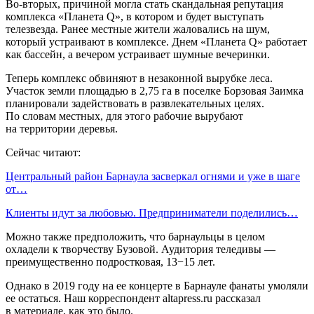
Во-вторых, причиной могла стать скандальная репутация
комплекса «Планета Q», в котором и будет выступать
телезвезда. Ранее местные жители жаловались на шум,
который устраивают в комплексе. Днем «Планета Q» работает
как бассейн, а вечером устраивает шумные вечеринки.
Теперь комплекс обвиняют в незаконной вырубке леса.
Участок земли площадью в 2,75 га в поселке Борзовая Заимка
планировали задействовать в развлекательных целях.
По словам местных, для этого рабочие вырубают
на территории деревья.
Сейчас читают:
Центральный район Барнаула засверкал огнями и уже в шаге
от…
Клиенты идут за любовью. Предприниматели поделились…
Можно также предположить, что барнаульцы в целом
охладели к творчеству Бузовой. Аудитория теледивы —
преимущественно подростковая, 13−15 лет.
Однако в 2019 году на ее концерте в Барнауле фанаты умоляли
ее остаться. Наш корреспондент altapress.ru рассказал
в материале, как это было.