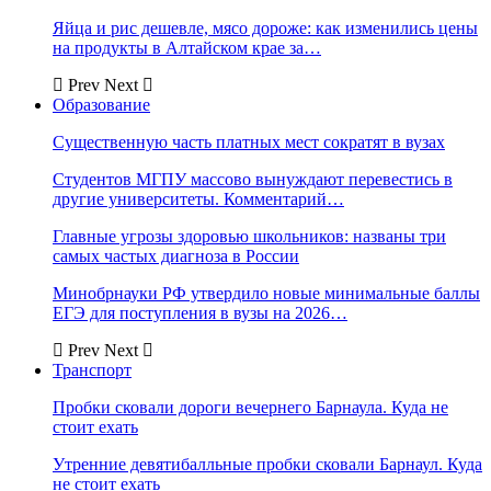
Яйца и рис дешевле, мясо дороже: как изменились цены
на продукты в Алтайском крае за…
Prev
Next
Образование
Существенную часть платных мест сократят в вузах
Студентов МГПУ массово вынуждают перевестись в
другие университеты. Комментарий…
Главные угрозы здоровью школьников: названы три
самых частых диагноза в России
Минобрнауки РФ утвердило новые минимальные баллы
ЕГЭ для поступления в вузы на 2026…
Prev
Next
Транспорт
Пробки сковали дороги вечернего Барнаула. Куда не
стоит ехать
Утренние девятибалльные пробки сковали Барнаул. Куда
не стоит ехать