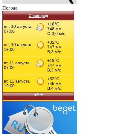
Погода
Славгород