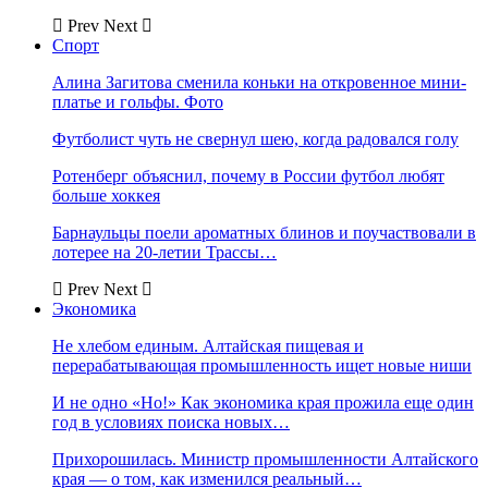
Prev
Next
Спорт
Алина Загитова сменила коньки на откровенное мини-
платье и гольфы. Фото
Футболист чуть не свернул шею, когда радовался голу
Ротенберг объяснил, почему в России футбол любят
больше хоккея
Барнаульцы поели ароматных блинов и поучаствовали в
лотерее на 20-летии Трассы…
Prev
Next
Экономика
Не хлебом единым. Алтайская пищевая и
перерабатывающая промышленность ищет новые ниши
И не одно «Но!» Как экономика края прожила еще один
год в условиях поиска новых…
Прихорошилась. Министр промышленности Алтайского
края — о том, как изменился реальный…