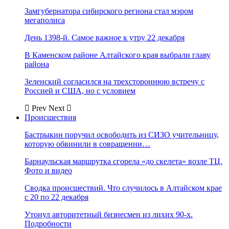
Замгубернатора сибирского региона стал мэром
мегаполиса
День 1398-й. Самое важное к утру 22 декабря
В Каменском районе Алтайского края выбрали главу
района
Зеленский согласился на трехстороннюю встречу с
Россией и США, но с условием
Prev
Next
Происшествия
Бастрыкин поручил освободить из СИЗО учительницу,
которую обвинили в совращении…
Барнаульская маршрутка сгорела «до скелета» возле ТЦ.
Фото и видео
Сводка происшествий. Что случилось в Алтайском крае
с 20 по 22 декабря
Утонул авторитетный бизнесмен из лихих 90-х.
Подробности