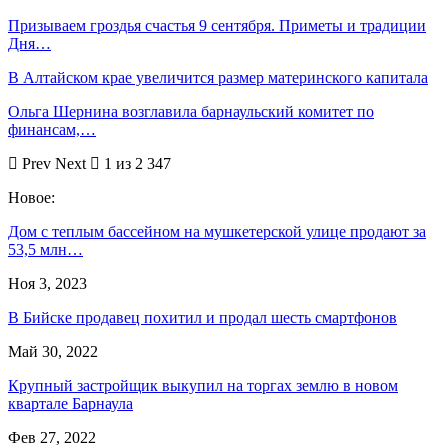
Призываем гроздья счастья 9 сентября. Приметы и традиции
Дня…
В Алтайском крае увеличится размер материнского капитала
Ольга Шернина возглавила барнаульский комитет по
финансам,…
Prev
Next
1 из 2 347
Новое:
Дом с теплым бассейном на мушкетерской улице продают за
53,5 млн…
Ноя 3, 2023
В Бийске продавец похитил и продал шесть смартфонов
Май 30, 2022
Крупный застройщик выкупил на торгах землю в новом
квартале Барнаула
Фев 27, 2022