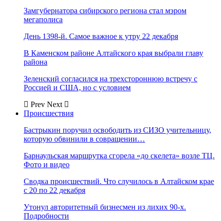
Замгубернатора сибирского региона стал мэром
мегаполиса
День 1398-й. Самое важное к утру 22 декабря
В Каменском районе Алтайского края выбрали главу
района
Зеленский согласился на трехстороннюю встречу с
Россией и США, но с условием
Prev
Next
Происшествия
Бастрыкин поручил освободить из СИЗО учительницу,
которую обвинили в совращении…
Барнаульская маршрутка сгорела «до скелета» возле ТЦ.
Фото и видео
Сводка происшествий. Что случилось в Алтайском крае
с 20 по 22 декабря
Утонул авторитетный бизнесмен из лихих 90-х.
Подробности