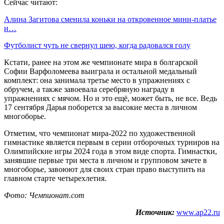
Сейчас читают:
Алина Загитова сменила коньки на откровенное мини-платье
и…
Футболист чуть не свернул шею, когда радовался голу
Кстати, ранее на этом же чемпионате мира в болгарской
Софии Варфоломеева выиграла и остальной медальный
комплект: она занимала третье место в упражнениях с
обручем, а также завоевала серебряную награду в
упражнениях с мячом. Но и это ещё, может быть, не все. Ведь
17 сентября Дарья поборется за высокие места в личном
многоборье.
Отметим, что чемпионат мира-2022 по художественной
гимнастике является первым в серии отборочных турниров на
Олимпийские игры 2024 года в этом виде спорта. Гимнастки,
занявшие первые три места в личном и групповом зачете в
многоборье, завоюют для своих стран право выступить на
главном старте четырехлетия.
Фото: Чемпионат.com
Источник:
www.ap22.ru