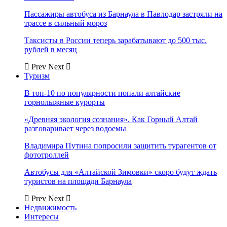
Пассажиры автобуса из Барнаула в Павлодар застряли на
трассе в сильный мороз
Таксисты в России теперь зарабатывают до 500 тыс.
рублей в месяц
Prev
Next
Туризм
В топ-10 по популярности попали алтайские
горнолыжные курорты
«Древняя экология сознания». Как Горный Алтай
разговаривает через водоемы
Владимира Путина попросили защитить турагентов от
фототроллей
Автобусы для «Алтайской Зимовки» скоро будут ждать
туристов на площади Барнаула
Prev
Next
Недвижимость
Интересы