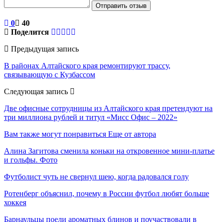
Отправить отзыв
0
40
Поделится
Предыдущая запись
В районах Алтайского края ремонтируют трассу,
связывающую с Кузбассом
Следующая запись
Две офисные сотрудницы из Алтайского края претендуют на
три миллиона рублей и титул «Мисс Офис – 2022»
Вам также могут понравиться
Еще от автора
Алина Загитова сменила коньки на откровенное мини-платье
и гольфы. Фото
Футболист чуть не свернул шею, когда радовался голу
Ротенберг объяснил, почему в России футбол любят больше
хоккея
Барнаульцы поели ароматных блинов и поучаствовали в