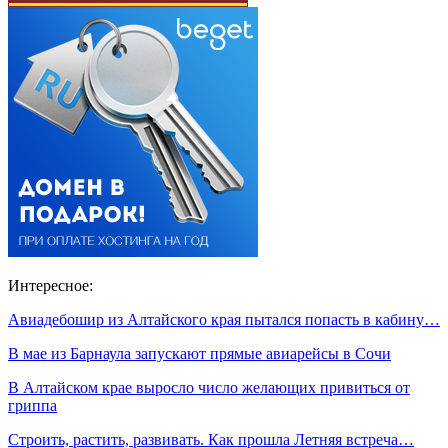
Интересное:
Авиадебошир из Алтайского края пытался попасть в кабину…
В мае из Барнаула запускают прямые авиарейсы в Сочи
В Алтайском крае выросло число желающих привиться от
гриппа
Строить, растить, развивать. Как прошла Летняя встреча…