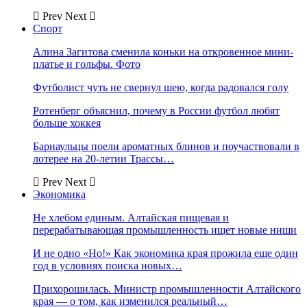
Prev
Next
Спорт
Алина Загитова сменила коньки на откровенное мини-
платье и гольфы. Фото
Футболист чуть не свернул шею, когда радовался голу
Ротенберг объяснил, почему в России футбол любят
больше хоккея
Барнаульцы поели ароматных блинов и поучаствовали в
лотерее на 20-летии Трассы…
Prev
Next
Экономика
Не хлебом единым. Алтайская пищевая и
перерабатывающая промышленность ищет новые ниши
И не одно «Но!» Как экономика края прожила еще один
год в условиях поиска новых…
Прихорошилась. Министр промышленности Алтайского
края — о том, как изменился реальный…