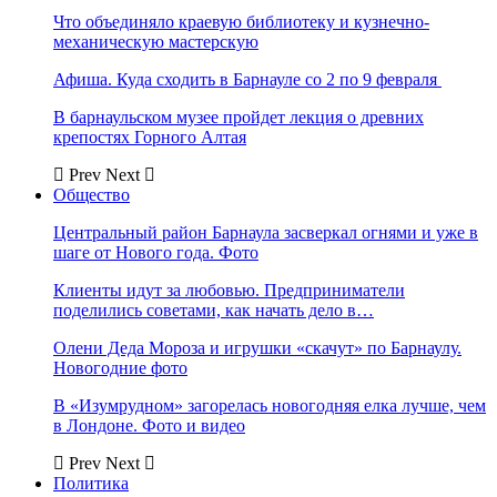
Что объединяло краевую библиотеку и кузнечно-
механическую мастерскую
Афиша. Куда сходить в Барнауле со 2 по 9 февраля
В барнаульском музее пройдет лекция о древних
крепостях Горного Алтая
Prev
Next
Общество
Центральный район Барнаула засверкал огнями и уже в
шаге от Нового года. Фото
Клиенты идут за любовью. Предприниматели
поделились советами, как начать дело в…
Олени Деда Мороза и игрушки «скачут» по Барнаулу.
Новогодние фото
В «Изумрудном» загорелась новогодняя елка лучше, чем
в Лондоне. Фото и видео
Prev
Next
Политика