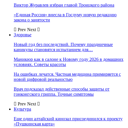
Виктор Журавлев избран главой Троицкого района
«Единая Россия» внесла в Госдуму новую редакцию
закона о занятости
Prev
Next
Здоровье
Новый год без последствий. Почему праздничные
каникулы становятся испытанием для…
Маникюр как в салоне к Новому году 2026 в домашних
условиях. Советы красоты
На ошибках лечатся. Частная медицина примиряется с
новой цифровой реальностью
Врач подсказал действенные способы защиты от
гонконгского гриппа. Точные симптомы
Prev
Next
Культура
Еще один алтайский кинозал присоединился к проекту
«Пушкинская карта»