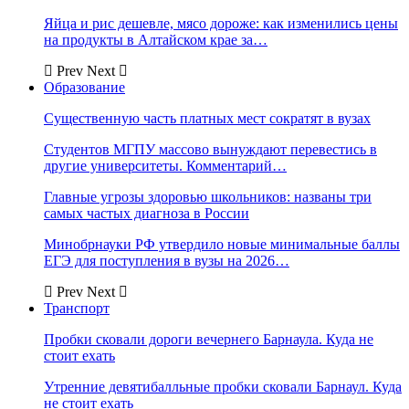
Яйца и рис дешевле, мясо дороже: как изменились цены
на продукты в Алтайском крае за…
Prev
Next
Образование
Существенную часть платных мест сократят в вузах
Студентов МГПУ массово вынуждают перевестись в
другие университеты. Комментарий…
Главные угрозы здоровью школьников: названы три
самых частых диагноза в России
Минобрнауки РФ утвердило новые минимальные баллы
ЕГЭ для поступления в вузы на 2026…
Prev
Next
Транспорт
Пробки сковали дороги вечернего Барнаула. Куда не
стоит ехать
Утренние девятибалльные пробки сковали Барнаул. Куда
не стоит ехать