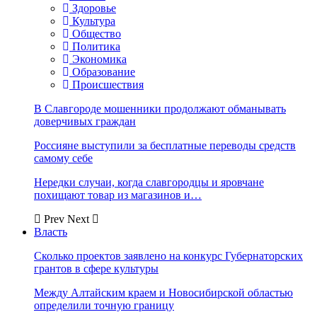
Здоровье
Культура
Общество
Политика
Экономика
Образование
Происшествия
В Славгороде мошенники продолжают обманывать
доверчивых граждан
Россияне выступили за бесплатные переводы средств
самому себе
Нередки случаи, когда славгородцы и яровчане
похищают товар из магазинов и…
Prev
Next
Власть
Сколько проектов заявлено на конкурс Губернаторских
грантов в сфере культуры
Между Алтайским краем и Новосибирской областью
определили точную границу