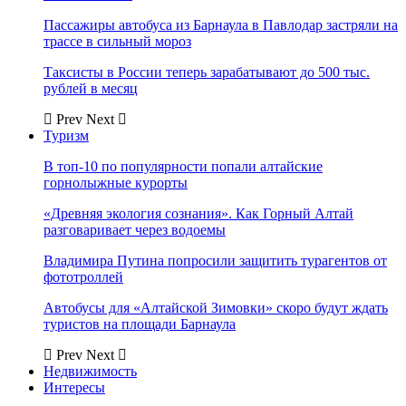
Пассажиры автобуса из Барнаула в Павлодар застряли на
трассе в сильный мороз
Таксисты в России теперь зарабатывают до 500 тыс.
рублей в месяц
Prev
Next
Туризм
В топ-10 по популярности попали алтайские
горнолыжные курорты
«Древняя экология сознания». Как Горный Алтай
разговаривает через водоемы
Владимира Путина попросили защитить турагентов от
фототроллей
Автобусы для «Алтайской Зимовки» скоро будут ждать
туристов на площади Барнаула
Prev
Next
Недвижимость
Интересы