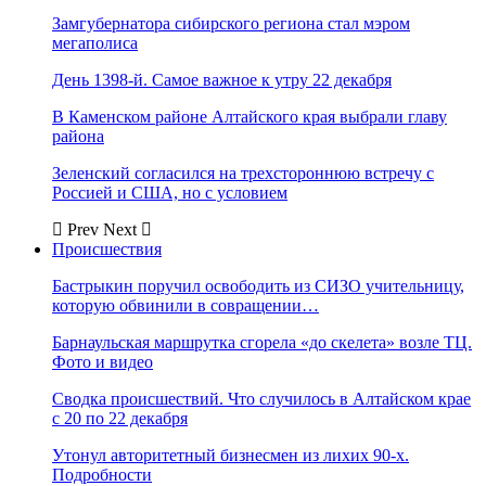
Замгубернатора сибирского региона стал мэром
мегаполиса
День 1398-й. Самое важное к утру 22 декабря
В Каменском районе Алтайского края выбрали главу
района
Зеленский согласился на трехстороннюю встречу с
Россией и США, но с условием
Prev
Next
Происшествия
Бастрыкин поручил освободить из СИЗО учительницу,
которую обвинили в совращении…
Барнаульская маршрутка сгорела «до скелета» возле ТЦ.
Фото и видео
Сводка происшествий. Что случилось в Алтайском крае
с 20 по 22 декабря
Утонул авторитетный бизнесмен из лихих 90-х.
Подробности