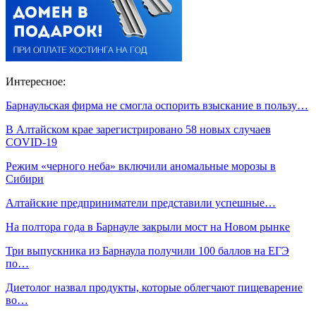
Интересное:
Барнаульская фирма не смогла оспорить взыскание в пользу…
В Алтайском крае зарегистрировано 58 новых случаев
COVID-19
Режим «черного неба» включили аномальные морозы в
Сибири
Алтайские предприниматели представили успешные…
На полтора года в Барнауле закрыли мост на Новом рынке
Три выпускника из Барнаула получили 100 баллов на ЕГЭ
по…
Диетолог назвал продукты, которые облегчают пищеварение
во…