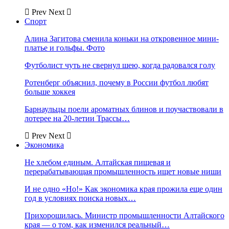
Prev
Next
Спорт
Алина Загитова сменила коньки на откровенное мини-
платье и гольфы. Фото
Футболист чуть не свернул шею, когда радовался голу
Ротенберг объяснил, почему в России футбол любят
больше хоккея
Барнаульцы поели ароматных блинов и поучаствовали в
лотерее на 20-летии Трассы…
Prev
Next
Экономика
Не хлебом единым. Алтайская пищевая и
перерабатывающая промышленность ищет новые ниши
И не одно «Но!» Как экономика края прожила еще один
год в условиях поиска новых…
Прихорошилась. Министр промышленности Алтайского
края — о том, как изменился реальный…