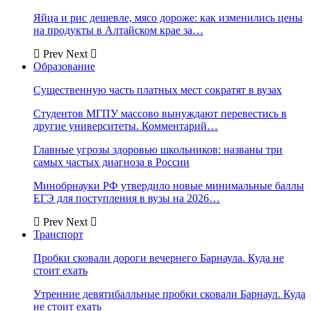
Яйца и рис дешевле, мясо дороже: как изменились цены
на продукты в Алтайском крае за…
Prev
Next
Образование
Существенную часть платных мест сократят в вузах
Студентов МГПУ массово вынуждают перевестись в
другие университеты. Комментарий…
Главные угрозы здоровью школьников: названы три
самых частых диагноза в России
Минобрнауки РФ утвердило новые минимальные баллы
ЕГЭ для поступления в вузы на 2026…
Prev
Next
Транспорт
Пробки сковали дороги вечернего Барнаула. Куда не
стоит ехать
Утренние девятибалльные пробки сковали Барнаул. Куда
не стоит ехать