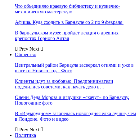
Что объединяло краевую библиотеку и кузнечно-
механическую мастерскую
Афиша. Куда сходить в Барнауле со 2 по 9 февраля
В барнаульском музее пройдет лекция о древних
крепостях Горного Алтая
Prev
Next
Общество
Центральный район Барнаула засверкал огнями и уже в
шаге от Нового года. Фото
Клиенты идут за любовью. Предприниматели
поделились советами, как начать дело в…
Олени Деда Мороза и игрушки «скачут» по Барнаулу.
Новогодние фото
В «Изумрудном» загорелась новогодняя елка лучше, чем
в Лондоне. Фото и видео
Prev
Next
Политика