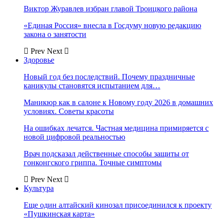
Виктор Журавлев избран главой Троицкого района
«Единая Россия» внесла в Госдуму новую редакцию
закона о занятости
Prev
Next
Здоровье
Новый год без последствий. Почему праздничные
каникулы становятся испытанием для…
Маникюр как в салоне к Новому году 2026 в домашних
условиях. Советы красоты
На ошибках лечатся. Частная медицина примиряется с
новой цифровой реальностью
Врач подсказал действенные способы защиты от
гонконгского гриппа. Точные симптомы
Prev
Next
Культура
Еще один алтайский кинозал присоединился к проекту
«Пушкинская карта»