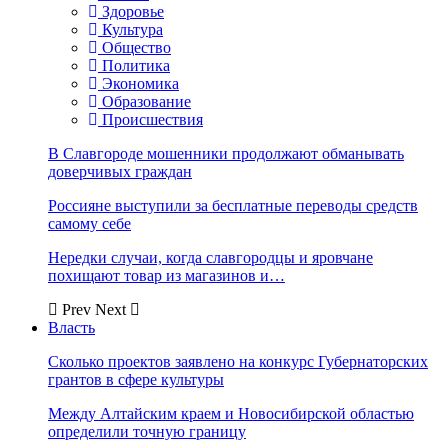
Здоровье
Культура
Общество
Политика
Экономика
Образование
Происшествия
В Славгороде мошенники продолжают обманывать
доверчивых граждан
Россияне выступили за бесплатные переводы средств
самому себе
Нередки случаи, когда славгородцы и яровчане
похищают товар из магазинов и…
Prev
Next
Власть
Сколько проектов заявлено на конкурс Губернаторских
грантов в сфере культуры
Между Алтайским краем и Новосибирской областью
определили точную границу