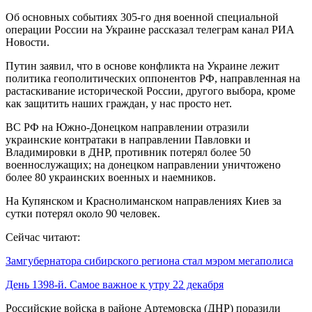
Об основных событиях 305-го дня военной специальной
операции России на Украине рассказал телеграм канал РИА
Новости.
Путин заявил, что в основе конфликта на Украине лежит
политика геополитических оппонентов РФ, направленная на
растаскивание исторической России, другого выбора, кроме
как защитить наших граждан, у нас просто нет.
ВС РФ на Южно-Донецком направлении отразили
украинские контратаки в направлении Павловки и
Владимировки в ДНР, противник потерял более 50
военнослужащих; на донецком направлении уничтожено
более 80 украинских военных и наемников.
На Купянском и Краснолиманском направлениях Киев за
сутки потерял около 90 человек.
Сейчас читают:
Замгубернатора сибирского региона стал мэром мегаполиса
День 1398-й. Самое важное к утру 22 декабря
Российские войска в районе Артемовска (ДНР) поразили