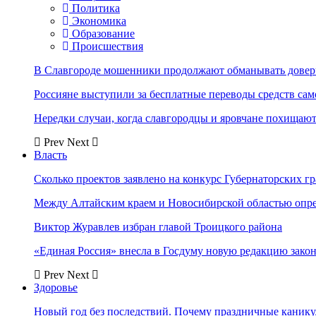
Политика
Экономика
Образование
Происшествия
В Славгороде мошенники продолжают обманывать довер
Россияне выступили за бесплатные переводы средств сам
Нередки случаи, когда славгородцы и яровчане похищают
Prev
Next
Власть
Сколько проектов заявлено на конкурс Губернаторских гр
Между Алтайским краем и Новосибирской областью опр
Виктор Журавлев избран главой Троицкого района
«Единая Россия» внесла в Госдуму новую редакцию закон
Prev
Next
Здоровье
Новый год без последствий. Почему праздничные каник