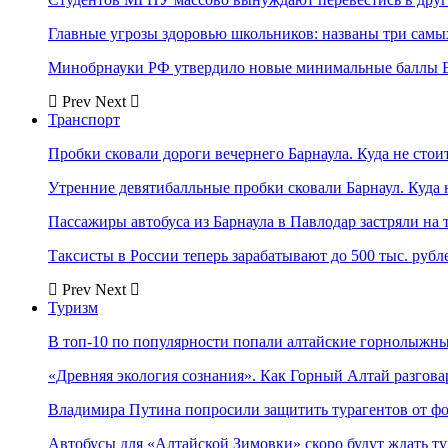
Главные угрозы здоровью школьников: названы три самых
Минобрнауки РФ утвердило новые минимальные баллы Е
Prev
Next
Транспорт
Пробки сковали дороги вечернего Барнаула. Куда не стоит
Утренние девятибалльные пробки сковали Барнаул. Куда н
Пассажиры автобуса из Барнаула в Павлодар застряли на 
Таксисты в России теперь зарабатывают до 500 тыс. рубл
Prev
Next
Туризм
В топ-10 по популярности попали алтайские горнолыжн
«Древняя экология сознания». Как Горный Алтай разгова
Владимира Путина попросили защитить турагентов от ф
Автобусы для «Алтайской Зимовки» скоро будут ждать ту