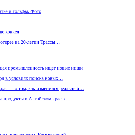
атье и гольфы. Фото
ше хоккея
лотерее на 20-летии Трассы…
ющая промышленность ищет новые ниши
год в условиях поиска новых…
рая — о том, как изменился реальный…
на продукты в Алтайском крае за…
гие университеты. Комментарий…