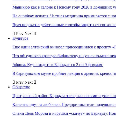
Маникюр как в салоне к Новому году 2026 в домашних у
На ошибках лечатся. Частная медицина примиряется с н
Врач подсказал действенные способы защиты от гонконг
Prev
Next
Культура
Еще один алтайский кинозал присоединился к проекту «
Что объединяло краевую библиотеку и кузнечно-механи
Афиша. Куда сходить в Барнауле со 2 по 9 февраля
В барнаульском музее пройдет лекция о древних крепост
Prev
Next
Общество
Центральный район Барнаула засверкал огнями и уже в ш
Клиенты идут за любовью. Предприниматели поделились 
Олени Деда Мороза и игрушки «скачут» по Барнаулу. Но