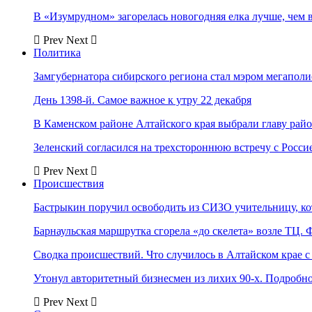
В «Изумрудном» загорелась новогодняя елка лучше, чем 
Prev
Next
Политика
Замгубернатора сибирского региона стал мэром мегаполи
День 1398-й. Самое важное к утру 22 декабря
В Каменском районе Алтайского края выбрали главу рай
Зеленский согласился на трехстороннюю встречу с Росси
Prev
Next
Происшествия
Бастрыкин поручил освободить из СИЗО учительницу, 
Барнаульская маршрутка сгорела «до скелета» возле ТЦ. 
Сводка происшествий. Что случилось в Алтайском крае с 
Утонул авторитетный бизнесмен из лихих 90-х. Подробн
Prev
Next