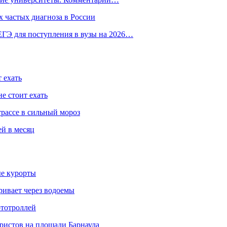
 частых диагноза в России
ГЭ для поступления в вузы на 2026…
 ехать
е стоит ехать
трассе в сильный мороз
ей в месяц
ые курорты
ривает через водоемы
ототроллей
ристов на площади Барнаула