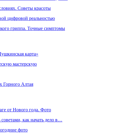
словиях. Советы красоты
овой цифровой реальностью
ского гриппа. Точные симптомы
Пушкинская карта»
ческую мастерскую
ях Горного Алтая
аге от Нового года. Фото
советами, как начать дело в…
вогодние фото