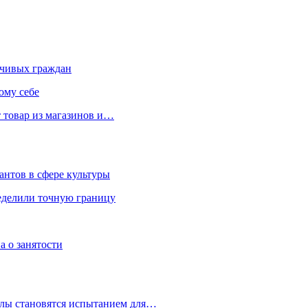
чивых граждан
ому себе
 товар из магазинов и…
антов в сфере культуры
еделили точную границу
а о занятости
улы становятся испытанием для…