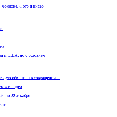
в Лондоне. Фото и видео
са
она
ей и США, но с условием
которую обвинили в совращении…
Фото и видео
20 по 22 декабря
ости