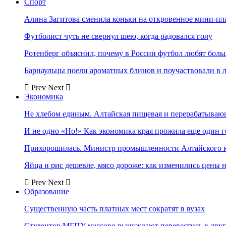
Спорт
Алина Загитова сменила коньки на откровенное мини-пл
Футболист чуть не свернул шею, когда радовался голу
Ротенберг объяснил, почему в России футбол любят боль
Барнаульцы поели ароматных блинов и поучаствовали в 
Prev
Next
Экономика
Не хлебом единым. Алтайская пищевая и перерабатыва
И не одно «Но!» Как экономика края прожила еще один 
Прихорошилась. Министр промышленности Алтайского к
Яйца и рис дешевле, мясо дороже: как изменились цены 
Prev
Next
Образование
Существенную часть платных мест сократят в вузах
Студентов МГПУ массово вынуждают перевестись в дру