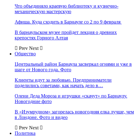
Что объединяло краевую библиотеку и кузнечно-
механическую мастерскую
Афиша. Куда сходить в Барнауле со 2 по 9 февраля
В барнаульском музее пройдет лекция о древних
крепостях Горного Алтая
Prev
Next
Общество
Центральный район Барнаула засверкал огнями и уже в
шаге от Нового года. Фото
Клиенты идут за любовью. Предприниматели
поделились советами, как начать дело в…
Олени Деда Мороза и игрушки «скачут» по Барнаулу.
Новогодние фото
В «Изумрудном» загорелась новогодняя елка лучше, чем
в Лондоне. Фото и видео
Prev
Next
Политика