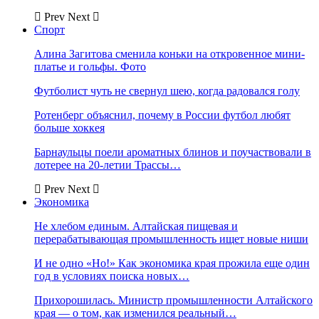
Prev
Next
Спорт
Алина Загитова сменила коньки на откровенное мини-
платье и гольфы. Фото
Футболист чуть не свернул шею, когда радовался голу
Ротенберг объяснил, почему в России футбол любят
больше хоккея
Барнаульцы поели ароматных блинов и поучаствовали в
лотерее на 20-летии Трассы…
Prev
Next
Экономика
Не хлебом единым. Алтайская пищевая и
перерабатывающая промышленность ищет новые ниши
И не одно «Но!» Как экономика края прожила еще один
год в условиях поиска новых…
Прихорошилась. Министр промышленности Алтайского
края — о том, как изменился реальный…