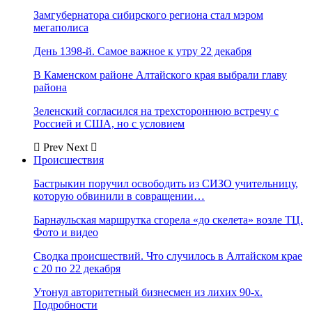
Замгубернатора сибирского региона стал мэром
мегаполиса
День 1398-й. Самое важное к утру 22 декабря
В Каменском районе Алтайского края выбрали главу
района
Зеленский согласился на трехстороннюю встречу с
Россией и США, но с условием
Prev
Next
Происшествия
Бастрыкин поручил освободить из СИЗО учительницу,
которую обвинили в совращении…
Барнаульская маршрутка сгорела «до скелета» возле ТЦ.
Фото и видео
Сводка происшествий. Что случилось в Алтайском крае
с 20 по 22 декабря
Утонул авторитетный бизнесмен из лихих 90-х.
Подробности