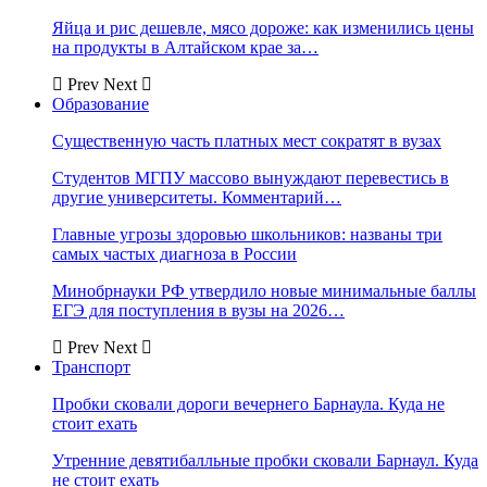
Яйца и рис дешевле, мясо дороже: как изменились цены
на продукты в Алтайском крае за…
Prev
Next
Образование
Существенную часть платных мест сократят в вузах
Студентов МГПУ массово вынуждают перевестись в
другие университеты. Комментарий…
Главные угрозы здоровью школьников: названы три
самых частых диагноза в России
Минобрнауки РФ утвердило новые минимальные баллы
ЕГЭ для поступления в вузы на 2026…
Prev
Next
Транспорт
Пробки сковали дороги вечернего Барнаула. Куда не
стоит ехать
Утренние девятибалльные пробки сковали Барнаул. Куда
не стоит ехать