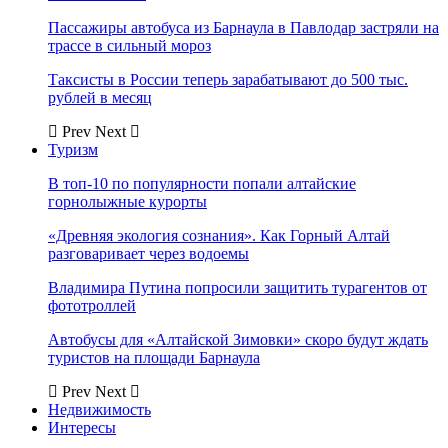
Пассажиры автобуса из Барнаула в Павлодар застряли на
трассе в сильный мороз
Таксисты в России теперь зарабатывают до 500 тыс.
рублей в месяц
Prev
Next
Туризм
В топ-10 по популярности попали алтайские
горнолыжные курорты
«Древняя экология сознания». Как Горный Алтай
разговаривает через водоемы
Владимира Путина попросили защитить турагентов от
фототроллей
Автобусы для «Алтайской Зимовки» скоро будут ждать
туристов на площади Барнаула
Prev
Next
Недвижимость
Интересы