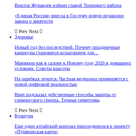
Виктор Журавлев избран главой Троицкого района
«Единая Россия» внесла в Госдуму новую редакцию
закона о занятости
Prev
Next
Здоровье
Новый год без последствий. Почему праздничные
каникулы становятся испытанием для…
Маникюр как в салоне к Новому году 2026 в домашних
условиях. Советы красоты
На ошибках лечатся. Частная медицина примиряется с
новой цифровой реальностью
Врач подсказал действенные способы защиты от
гонконгского гриппа. Точные симптомы
Prev
Next
Культура
Еще один алтайский кинозал присоединился к проекту
«Пушкинская карта»