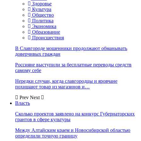
Здоровье
Культура
Общество
Политика
Экономика
Образование
Происшествия
В Славгороде мошенники продолжают обманывать
доверчивых граждан
Россияне выступили за бесплатные переводы средств
самому себе
Нередки случаи, когда славгородцы и яровчане
похищают товар из магазинов и…
Prev
Next
Власть
Сколько проектов заявлено на конкурс Губернаторских
грантов в сфере культуры
Между Алтайским краем и Новосибирской областью
определили точную границу