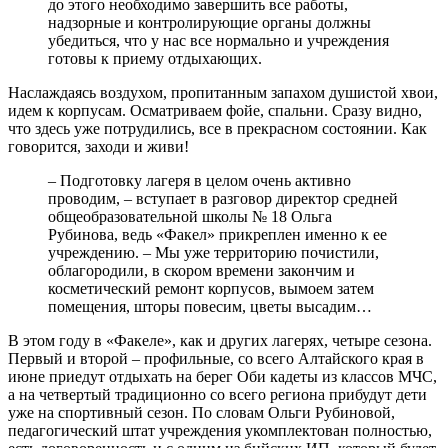
до этого необходимо завершить все работы,
надзорные и контролирующие органы должны
убедиться, что у нас все нормально и учреждения
готовы к приему отдыхающих.
Наслаждаясь воздухом, пропитанным запахом душистой хвои,
идем к корпусам. Осматриваем фойе, спальни. Сразу видно,
что здесь уже потрудились, все в прекрасном состоянии. Как
говорится, заходи и живи!
– Подготовку лагеря в целом очень активно
проводим, – вступает в разговор директор средней
общеобразовательной школы № 18 Ольга
Рубинова, ведь «Факел» прикреплен именно к ее
учреждению. – Мы уже территорию почистили,
облагородили, в скором времени закончим и
косметический ремонт корпусов, вымоем затем
помещения, шторы повесим, цветы высадим…
В этом году в «Факеле», как и других лагерях, четыре сезона.
Первый и второй – профильные, со всего Алтайского края в
июне приедут отдыхать на берег Оби кадеты из классов МЧС,
а на четвертый традиционно со всего региона прибудут дети
уже на спортивный сезон. По словам Ольги Рубиновой,
педагогический штат учреждения укомплектован полностью,