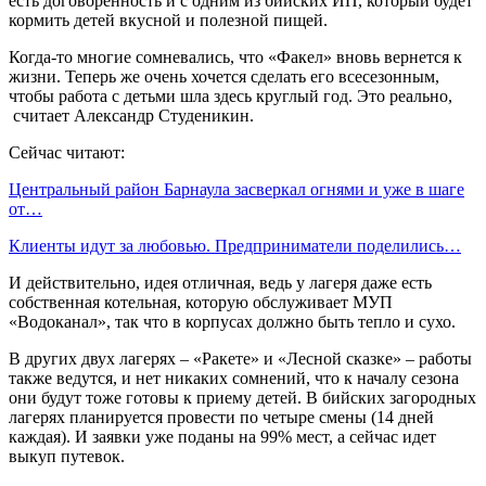
есть договоренность и с одним из бийских ИП, который будет
кормить детей вкусной и полезной пищей.
Когда-то многие сомневались, что «Факел» вновь вернется к
жизни. Теперь же очень хочется сделать его всесезонным,
чтобы работа с детьми шла здесь круглый год. Это реально,
считает Александр Студеникин.
Сейчас читают:
Центральный район Барнаула засверкал огнями и уже в шаге
от…
Клиенты идут за любовью. Предприниматели поделились…
И действительно, идея отличная, ведь у лагеря даже есть
собственная котельная, которую обслуживает МУП
«Водоканал», так что в корпусах должно быть тепло и сухо.
В других двух лагерях – «Ракете» и «Лесной сказке» – работы
также ведутся, и нет никаких сомнений, что к началу сезона
они будут тоже готовы к приему детей. В бийских загородных
лагерях планируется провести по четыре смены (14 дней
каждая). И заявки уже поданы на 99% мест, а сейчас идет
выкуп путевок.