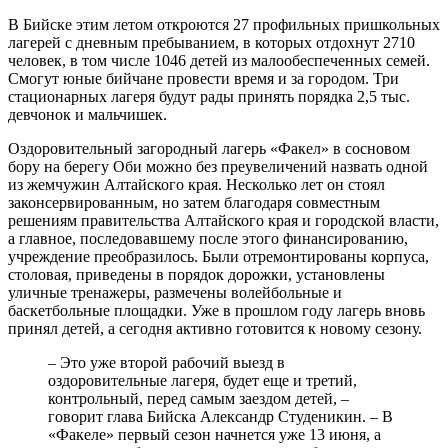
В Бийске этим летом откроются 27 профильных пришкольных
лагерей с дневным пребыванием, в которых отдохнут 2710
человек, в том числе 1046 детей из малообеспеченных семей.
Смогут юные бийчане провести время и за городом. Три
стационарных лагеря будут рады принять порядка 2,5 тыс.
девчонок и мальчишек.
Оздоровительный загородный лагерь «Факел» в сосновом
бору на берегу Оби можно без преувеличений назвать одной
из жемчужин Алтайского края. Несколько лет он стоял
законсервированным, но затем благодаря совместным
решениям правительства Алтайского края и городской власти,
а главное, последовавшему после этого финансированию,
учреждение преобразилось. Были отремонтированы корпуса,
столовая, приведены в порядок дорожки, установлены
уличные тренажеры, размечены волейбольные и
баскетбольные площадки. Уже в прошлом году лагерь вновь
принял детей, а сегодня активно готовится к новому сезону.
– Это уже второй рабочий выезд в
оздоровительные лагеря, будет еще и третий,
контрольный, перед самым заездом детей, –
говорит глава Бийска Александр Студеникин. – В
«Факеле» первый сезон начнется уже 13 июня, а