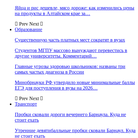
Яйца и рис дешевле, мясо дороже: как изменились цены
на продукты в Алтайском крае за…
Prev
Next
Образование
Существенную часть платных мест сократят в вузах
Студентов МГПУ массово вынуждают перевестись в
другие университеты. Комментарий…
Главные угрозы здоровью школьников: названы три
самых частых диагноза в России
Минобрнауки РФ утвердило новые минимальные баллы
ЕГЭ для поступления в вузы на 2026…
Prev
Next
Транспорт
Пробки сковали дороги вечернего Барнаула. Куда не
стоит ехать
Утренние девятибалльные пробки сковали Барнаул. Куда
не стоит ехать