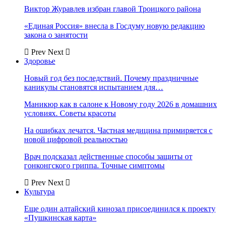
Виктор Журавлев избран главой Троицкого района
«Единая Россия» внесла в Госдуму новую редакцию
закона о занятости
Prev
Next
Здоровье
Новый год без последствий. Почему праздничные
каникулы становятся испытанием для…
Маникюр как в салоне к Новому году 2026 в домашних
условиях. Советы красоты
На ошибках лечатся. Частная медицина примиряется с
новой цифровой реальностью
Врач подсказал действенные способы защиты от
гонконгского гриппа. Точные симптомы
Prev
Next
Культура
Еще один алтайский кинозал присоединился к проекту
«Пушкинская карта»