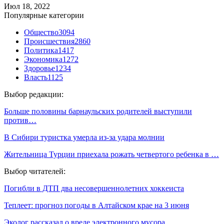
Июл 18, 2022
Популярные категории
Общество
3094
Происшествия
2860
Политика
1417
Экономика
1272
Здоровье
1234
Власть
1125
Выбор редакции:
Больше половины барнаульских родителей выступили
против…
В Сибири туристка умерла из-за удара молнии
Жительница Турции приехала рожать четвертого ребенка в …
Выбор читателей:
Погибли в ДТП два несовершеннолетних хоккеиста
Теплеет: прогноз погоды в Алтайском крае на 3 июня
Эколог рассказал о вреде электронного мусора