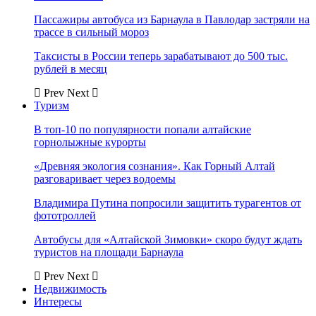
Пассажиры автобуса из Барнаула в Павлодар застряли на
трассе в сильный мороз
Таксисты в России теперь зарабатывают до 500 тыс.
рублей в месяц
Prev
Next
Туризм
В топ-10 по популярности попали алтайские
горнолыжные курорты
«Древняя экология сознания». Как Горный Алтай
разговаривает через водоемы
Владимира Путина попросили защитить турагентов от
фототроллей
Автобусы для «Алтайской Зимовки» скоро будут ждать
туристов на площади Барнаула
Prev
Next
Недвижимость
Интересы