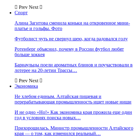
Prev
Next
Спорт
Алина Загитова сменила коньки на откровенное мини-
платье и гольфы. Фото
Футболист чуть не свернул шею, когда радовался голу
Ротенберг объяснил, почему в России футбол любят
больше хоккея
Барнаульцы поели ароматных блинов и поучаствовали в
лотерее на 20-летии Трассы…
Prev
Next
Экономика
Не хлебом единым. Алтайская пищевая и
перерабатывающая промышленность ищет новые ниши
И не одно «Но!» Как экономика края прожила еще один
год в условиях поиска новых…
Прихорошилась. Министр промышленности Алтайского
края — о том, как изменился реальный…