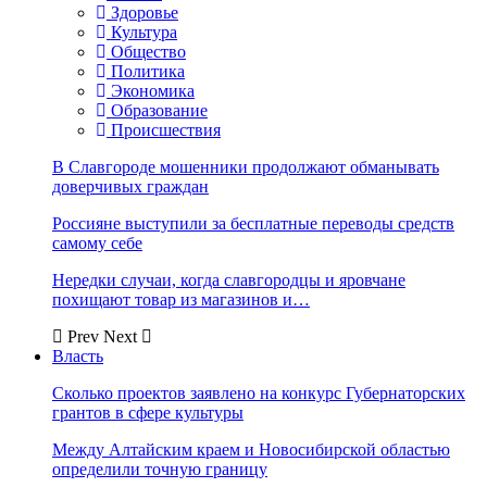
Здоровье
Культура
Общество
Политика
Экономика
Образование
Происшествия
В Славгороде мошенники продолжают обманывать
доверчивых граждан
Россияне выступили за бесплатные переводы средств
самому себе
Нередки случаи, когда славгородцы и яровчане
похищают товар из магазинов и…
Prev
Next
Власть
Сколько проектов заявлено на конкурс Губернаторских
грантов в сфере культуры
Между Алтайским краем и Новосибирской областью
определили точную границу