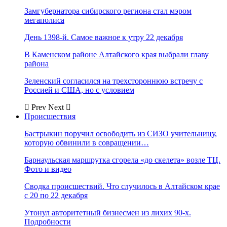
Замгубернатора сибирского региона стал мэром
мегаполиса
День 1398-й. Самое важное к утру 22 декабря
В Каменском районе Алтайского края выбрали главу
района
Зеленский согласился на трехстороннюю встречу с
Россией и США, но с условием
Prev
Next
Происшествия
Бастрыкин поручил освободить из СИЗО учительницу,
которую обвинили в совращении…
Барнаульская маршрутка сгорела «до скелета» возле ТЦ.
Фото и видео
Сводка происшествий. Что случилось в Алтайском крае
с 20 по 22 декабря
Утонул авторитетный бизнесмен из лихих 90-х.
Подробности