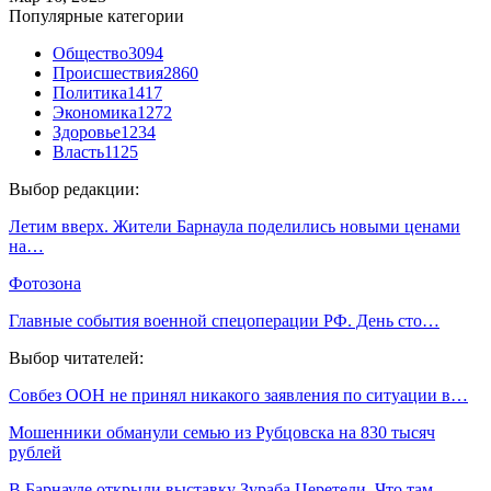
Популярные категории
Общество
3094
Происшествия
2860
Политика
1417
Экономика
1272
Здоровье
1234
Власть
1125
Выбор редакции:
Летим вверх. Жители Барнаула поделились новыми ценами
на…
Фотозона
Главные события военной спецоперации РФ. День сто…
Выбор читателей:
Совбез ООН не принял никакого заявления по ситуации в…
Мошенники обманули семью из Рубцовска на 830 тысяч
рублей
В Барнауле открыли выставку Зураба Церетели. Что там