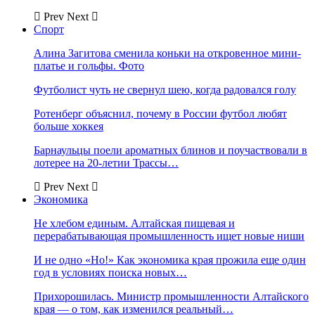
Prev
Next
Спорт
Алина Загитова сменила коньки на откровенное мини-
платье и гольфы. Фото
Футболист чуть не свернул шею, когда радовался голу
Ротенберг объяснил, почему в России футбол любят
больше хоккея
Барнаульцы поели ароматных блинов и поучаствовали в
лотерее на 20-летии Трассы…
Prev
Next
Экономика
Не хлебом единым. Алтайская пищевая и
перерабатывающая промышленность ищет новые ниши
И не одно «Но!» Как экономика края прожила еще один
год в условиях поиска новых…
Прихорошилась. Министр промышленности Алтайского
края — о том, как изменился реальный…