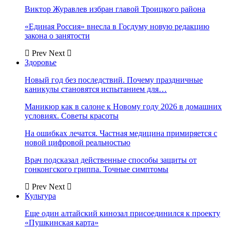
Виктор Журавлев избран главой Троицкого района
«Единая Россия» внесла в Госдуму новую редакцию
закона о занятости
Prev
Next
Здоровье
Новый год без последствий. Почему праздничные
каникулы становятся испытанием для…
Маникюр как в салоне к Новому году 2026 в домашних
условиях. Советы красоты
На ошибках лечатся. Частная медицина примиряется с
новой цифровой реальностью
Врач подсказал действенные способы защиты от
гонконгского гриппа. Точные симптомы
Prev
Next
Культура
Еще один алтайский кинозал присоединился к проекту
«Пушкинская карта»