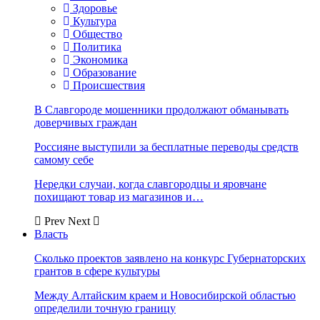
Здоровье
Культура
Общество
Политика
Экономика
Образование
Происшествия
В Славгороде мошенники продолжают обманывать
доверчивых граждан
Россияне выступили за бесплатные переводы средств
самому себе
Нередки случаи, когда славгородцы и яровчане
похищают товар из магазинов и…
Prev
Next
Власть
Сколько проектов заявлено на конкурс Губернаторских
грантов в сфере культуры
Между Алтайским краем и Новосибирской областью
определили точную границу