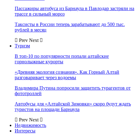
Пассажиры автобуса из Барнаула в Павлодар застряли на
трассе в сильный мороз
Таксисты в России теперь зарабатывают до 500 тыс.
рублей в месяц
Prev
Next
Туризм
В топ-10 по популярности попали алтайские
горнолыжные курорты
«Древняя экология сознания». Как Горный Алтай
разговаривает через водоемы
Владимира Путина попросили защитить турагентов от
фототроллей
Автобусы для «Алтайской Зимовки» скоро будут ждать
туристов на площади Барнаула
Prev
Next
Недвижимость
Интересы