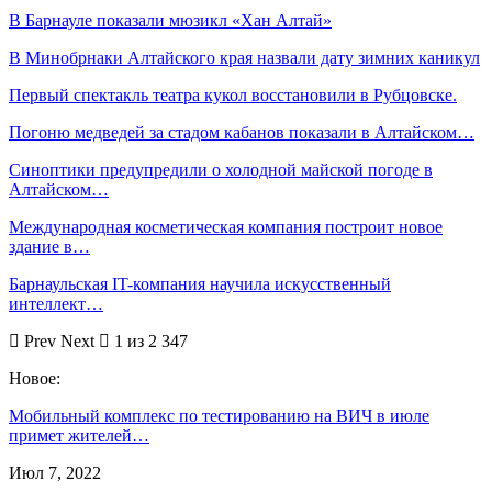
В Барнауле показали мюзикл «Хан Алтай»
В Минобрнаки Алтайского края назвали дату зимних каникул
Первый спектакль театра кукол восстановили в Рубцовске.
Погоню медведей за стадом кабанов показали в Алтайском…
Синоптики предупредили о холодной майской погоде в
Алтайском…
Международная косметическая компания построит новое
здание в…
Барнаульская IT-компания научила искусственный
интеллект…
Prev
Next
1 из 2 347
Новое:
Мобильный комплекс по тестированию на ВИЧ в июле
примет жителей…
Июл 7, 2022