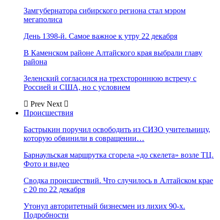
Замгубернатора сибирского региона стал мэром
мегаполиса
День 1398-й. Самое важное к утру 22 декабря
В Каменском районе Алтайского края выбрали главу
района
Зеленский согласился на трехстороннюю встречу с
Россией и США, но с условием
Prev
Next
Происшествия
Бастрыкин поручил освободить из СИЗО учительницу,
которую обвинили в совращении…
Барнаульская маршрутка сгорела «до скелета» возле ТЦ.
Фото и видео
Сводка происшествий. Что случилось в Алтайском крае
с 20 по 22 декабря
Утонул авторитетный бизнесмен из лихих 90-х.
Подробности