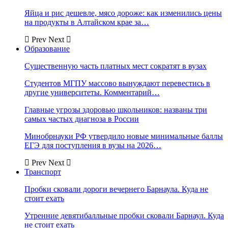
Яйца и рис дешевле, мясо дороже: как изменились цены
на продукты в Алтайском крае за…
Prev
Next
Образование
Существенную часть платных мест сократят в вузах
Студентов МГПУ массово вынуждают перевестись в
другие университеты. Комментарий…
Главные угрозы здоровью школьников: названы три
самых частых диагноза в России
Минобрнауки РФ утвердило новые минимальные баллы
ЕГЭ для поступления в вузы на 2026…
Prev
Next
Транспорт
Пробки сковали дороги вечернего Барнаула. Куда не
стоит ехать
Утренние девятибалльные пробки сковали Барнаул. Куда
не стоит ехать