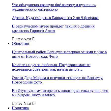
Что объединяло краевую библиотеку и кузнечно-
механическую мастерскую
Афиша. Куда сходить в Барнауле со 2 по 9 февраля
В барнаульском музее пройдет лекция о древних
крепостях Горного Алтая
Prev
Next
Общество
Центральный район Барнаула засверкал огнями и уже в
шаге от Нового года. Фото
Клиенты идут за любовью. Предприниматели
поделились советами, как начать дело в…
Олени Деда Мороза и игрушки «скачут» по Барнаулу.
Новогодние фото
В «Изумрудном» загорелась новогодняя елка лучше, чем
в Лондоне. Фото и видео
Prev
Next
Политика