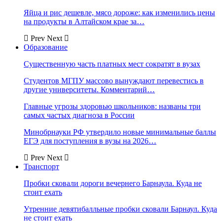
Яйца и рис дешевле, мясо дороже: как изменились цены
на продукты в Алтайском крае за…
Prev
Next
Образование
Существенную часть платных мест сократят в вузах
Студентов МГПУ массово вынуждают перевестись в
другие университеты. Комментарий…
Главные угрозы здоровью школьников: названы три
самых частых диагноза в России
Минобрнауки РФ утвердило новые минимальные баллы
ЕГЭ для поступления в вузы на 2026…
Prev
Next
Транспорт
Пробки сковали дороги вечернего Барнаула. Куда не
стоит ехать
Утренние девятибалльные пробки сковали Барнаул. Куда
не стоит ехать