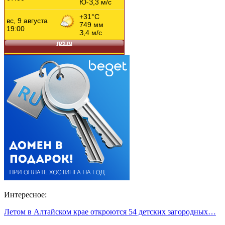
Интересное:
Летом в Алтайском крае откроются 54 детских загородных…