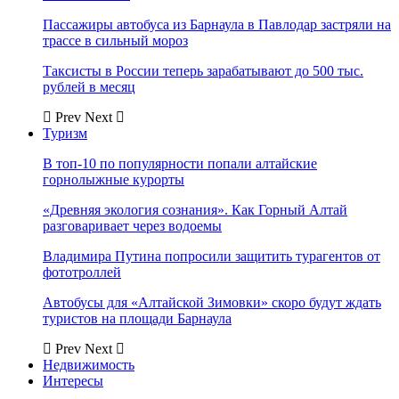
Пассажиры автобуса из Барнаула в Павлодар застряли на
трассе в сильный мороз
Таксисты в России теперь зарабатывают до 500 тыс.
рублей в месяц
Prev
Next
Туризм
В топ-10 по популярности попали алтайские
горнолыжные курорты
«Древняя экология сознания». Как Горный Алтай
разговаривает через водоемы
Владимира Путина попросили защитить турагентов от
фототроллей
Автобусы для «Алтайской Зимовки» скоро будут ждать
туристов на площади Барнаула
Prev
Next
Недвижимость
Интересы