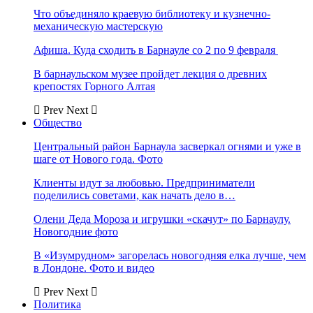
Что объединяло краевую библиотеку и кузнечно-
механическую мастерскую
Афиша. Куда сходить в Барнауле со 2 по 9 февраля
В барнаульском музее пройдет лекция о древних
крепостях Горного Алтая
Prev
Next
Общество
Центральный район Барнаула засверкал огнями и уже в
шаге от Нового года. Фото
Клиенты идут за любовью. Предприниматели
поделились советами, как начать дело в…
Олени Деда Мороза и игрушки «скачут» по Барнаулу.
Новогодние фото
В «Изумрудном» загорелась новогодняя елка лучше, чем
в Лондоне. Фото и видео
Prev
Next
Политика