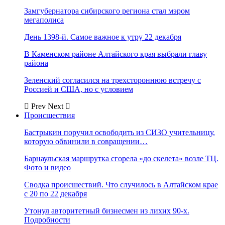
Замгубернатора сибирского региона стал мэром
мегаполиса
День 1398-й. Самое важное к утру 22 декабря
В Каменском районе Алтайского края выбрали главу
района
Зеленский согласился на трехстороннюю встречу с
Россией и США, но с условием
Prev
Next
Происшествия
Бастрыкин поручил освободить из СИЗО учительницу,
которую обвинили в совращении…
Барнаульская маршрутка сгорела «до скелета» возле ТЦ.
Фото и видео
Сводка происшествий. Что случилось в Алтайском крае
с 20 по 22 декабря
Утонул авторитетный бизнесмен из лихих 90-х.
Подробности