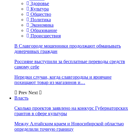
Здоровье
Культура
Общество
Политика
Экономика
Образование
Происшествия
В Славгороде мошенники продолжают обманывать
доверчивых граждан
Россияне выступили за бесплатные переводы средств
самому себе
Нередки случаи, когда славгородцы и яровчане
похищают товар из магазинов и…
Prev
Next
Власть
Сколько проектов заявлено на конкурс Губернаторских
грантов в сфере культуры
Между Алтайским краем и Новосибирской областью
определили точную границу