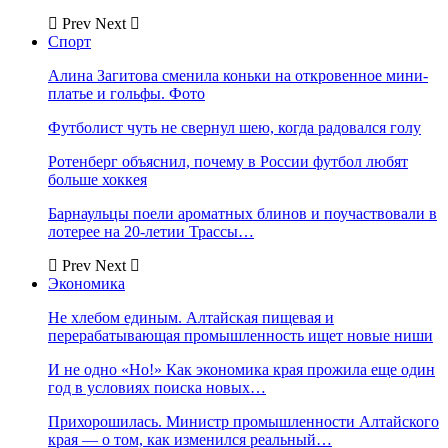
Prev
Next
Спорт
Алина Загитова сменила коньки на откровенное мини-
платье и гольфы. Фото
Футболист чуть не свернул шею, когда радовался голу
Ротенберг объяснил, почему в России футбол любят
больше хоккея
Барнаульцы поели ароматных блинов и поучаствовали в
лотерее на 20-летии Трассы…
Prev
Next
Экономика
Не хлебом единым. Алтайская пищевая и
перерабатывающая промышленность ищет новые ниши
И не одно «Но!» Как экономика края прожила еще один
год в условиях поиска новых…
Прихорошилась. Министр промышленности Алтайского
края — о том, как изменился реальный…