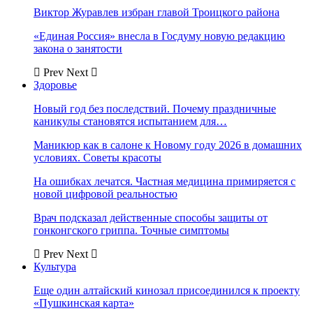
Виктор Журавлев избран главой Троицкого района
«Единая Россия» внесла в Госдуму новую редакцию
закона о занятости
Prev
Next
Здоровье
Новый год без последствий. Почему праздничные
каникулы становятся испытанием для…
Маникюр как в салоне к Новому году 2026 в домашних
условиях. Советы красоты
На ошибках лечатся. Частная медицина примиряется с
новой цифровой реальностью
Врач подсказал действенные способы защиты от
гонконгского гриппа. Точные симптомы
Prev
Next
Культура
Еще один алтайский кинозал присоединился к проекту
«Пушкинская карта»