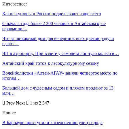
Интересное:
Какие купюры в России подделывают чаще всего
С начала года более 2 200 человек в Алтайском крае
оформили…
Что за шикарный дом для вечеринок всех цветов радуги
сдают…
ЧП в аэропорту. При взлете у самолета лопнуло колесо в…
Алтайский край готов к лесокультурному сезону
Волейболистки «Алтай-АГАУ» заняли четвертое место по
итогам…
Большой дом с чудесным садом и пляжем продают за 13
млн…
Prev
Next
1 из 2 347
Новое:
В Барнауле приступили к озеленению улиц города