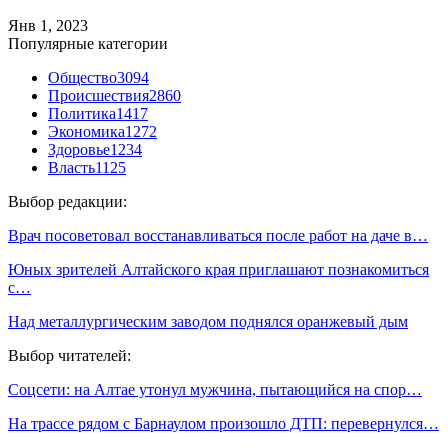
Янв 1, 2023
Популярные категории
Общество
3094
Происшествия
2860
Политика
1417
Экономика
1272
Здоровье
1234
Власть
1125
Выбор редакции:
Врач посоветовал восстанавливаться после работ на даче в…
Юных зрителей Алтайского края приглашают познакомиться
с…
Над металлургическим заводом поднялся оранжевый дым
Выбор читателей:
Соцсети: на Алтае утонул мужчина, пытающийся на спор…
На трассе рядом с Барнаулом произошло ДТП: перевернулся…