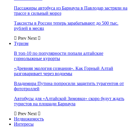
Пассажиры автобуса из Барнаула в Павлодар застряли на
трассе в сильный мороз
Таксисты в России теперь зарабатывают до 500 тыс.
рублей в месяц
Prev
Next
Туризм
В топ-10 по популярности попали алтайские
горнолыжные курорты
«Древняя экология сознания». Как Горный Алтай
разговаривает через водоемы
Владимира Путина попросили защитить турагентов от
фототроллей
Автобусы для «Алтайской Зимовки» скоро будут ждать
туристов на площади Барнаула
Prev
Next
Недвижимость
Интересы