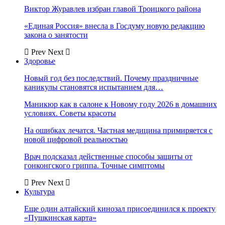
Виктор Журавлев избран главой Троицкого района
«Единая Россия» внесла в Госдуму новую редакцию
закона о занятости
Prev
Next
Здоровье
Новый год без последствий. Почему праздничные
каникулы становятся испытанием для…
Маникюр как в салоне к Новому году 2026 в домашних
условиях. Советы красоты
На ошибках лечатся. Частная медицина примиряется с
новой цифровой реальностью
Врач подсказал действенные способы защиты от
гонконгского гриппа. Точные симптомы
Prev
Next
Культура
Еще один алтайский кинозал присоединился к проекту
«Пушкинская карта»