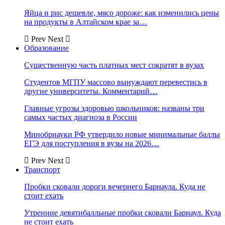
Яйца и рис дешевле, мясо дороже: как изменились цены
на продукты в Алтайском крае за…
Prev
Next
Образование
Существенную часть платных мест сократят в вузах
Студентов МГПУ массово вынуждают перевестись в
другие университеты. Комментарий…
Главные угрозы здоровью школьников: названы три
самых частых диагноза в России
Минобрнауки РФ утвердило новые минимальные баллы
ЕГЭ для поступления в вузы на 2026…
Prev
Next
Транспорт
Пробки сковали дороги вечернего Барнаула. Куда не
стоит ехать
Утренние девятибалльные пробки сковали Барнаул. Куда
не стоит ехать