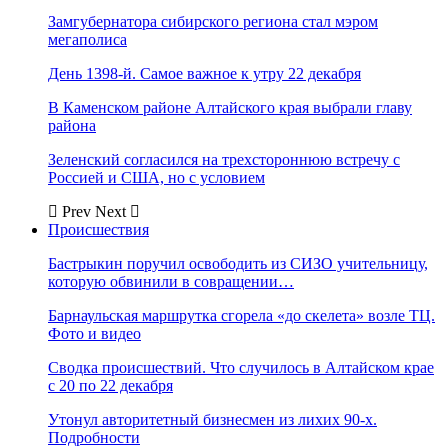
Замгубернатора сибирского региона стал мэром
мегаполиса
День 1398-й. Самое важное к утру 22 декабря
В Каменском районе Алтайского края выбрали главу
района
Зеленский согласился на трехстороннюю встречу с
Россией и США, но с условием
Prev
Next
Происшествия
Бастрыкин поручил освободить из СИЗО учительницу,
которую обвинили в совращении…
Барнаульская маршрутка сгорела «до скелета» возле ТЦ.
Фото и видео
Сводка происшествий. Что случилось в Алтайском крае
с 20 по 22 декабря
Утонул авторитетный бизнесмен из лихих 90-х.
Подробности