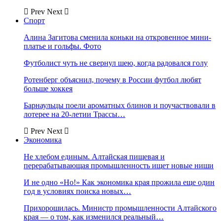
Prev
Next
Спорт
Алина Загитова сменила коньки на откровенное мини-
платье и гольфы. Фото
Футболист чуть не свернул шею, когда радовался голу
Ротенберг объяснил, почему в России футбол любят
больше хоккея
Барнаульцы поели ароматных блинов и поучаствовали в
лотерее на 20-летии Трассы…
Prev
Next
Экономика
Не хлебом единым. Алтайская пищевая и
перерабатывающая промышленность ищет новые ниши
И не одно «Но!» Как экономика края прожила еще один
год в условиях поиска новых…
Прихорошилась. Министр промышленности Алтайского
края — о том, как изменился реальный…