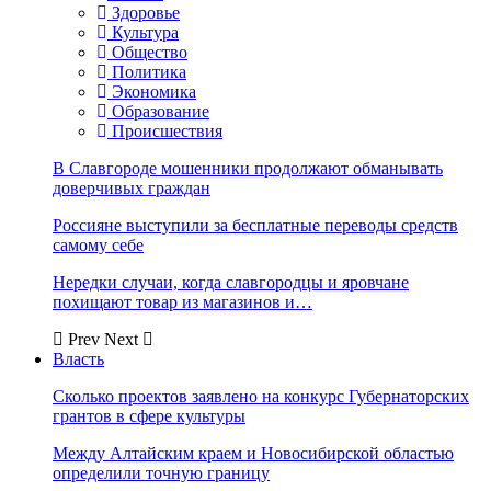
Здоровье
Культура
Общество
Политика
Экономика
Образование
Происшествия
В Славгороде мошенники продолжают обманывать
доверчивых граждан
Россияне выступили за бесплатные переводы средств
самому себе
Нередки случаи, когда славгородцы и яровчане
похищают товар из магазинов и…
Prev
Next
Власть
Сколько проектов заявлено на конкурс Губернаторских
грантов в сфере культуры
Между Алтайским краем и Новосибирской областью
определили точную границу