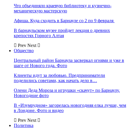
Что объединяло краевую библиотеку и кузнечно-
механическую мастерскую
Афиша. Куда сходить в Барнауле со 2 по 9 февраля
В барнаульском музее пройдет лекция о древних
крепостях Горного Алтая
Prev
Next
Общество
Центральный район Барнаула засверкал огнями и уже в
шаге от Нового года. Фото
Клиенты идут за любовью. Предприниматели
поделились советами, как начать дело в…
Олени Деда Мороза и игрушки «скачут» по Барнаулу.
Новогодние фото
В «Изумрудном» загорелась новогодняя елка лучше, чем
в Лондоне. Фото и видео
Prev
Next
Политика