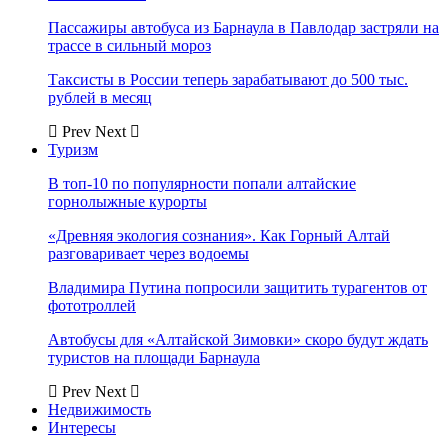
Пассажиры автобуса из Барнаула в Павлодар застряли на
трассе в сильный мороз
Таксисты в России теперь зарабатывают до 500 тыс.
рублей в месяц
Prev
Next
Туризм
В топ-10 по популярности попали алтайские
горнолыжные курорты
«Древняя экология сознания». Как Горный Алтай
разговаривает через водоемы
Владимира Путина попросили защитить турагентов от
фототроллей
Автобусы для «Алтайской Зимовки» скоро будут ждать
туристов на площади Барнаула
Prev
Next
Недвижимость
Интересы