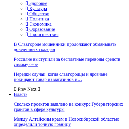
Здоровье
Культура
Общество
Политика
Экономика
Образование
Происшествия
В Славгороде мошенники продолжают обманывать
доверчивых граждан
Россияне выступили за бесплатные переводы средств
самому себе
Нередки случаи, когда славгородцы и яровчане
похищают товар из магазинов и…
Prev
Next
Власть
Сколько проектов заявлено на конкурс Губернаторских
грантов в сфере культуры
Между Алтайским краем и Новосибирской областью
определили точную границу