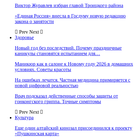
Виктор Журавлев избран главой Троицкого района
«Единая Россия» внесла в Госдуму новую редакцию
закона о занятости
Prev
Next
Здоровье
Новый год без последствий. Почему праздничные
каникулы становятся испытанием для…
Маникюр как в салоне к Новому году 2026 в домашних
условиях. Советы красоты
На ошибках лечатся. Частная медицина примиряется с
новой цифровой реальностью
Врач подсказал действенные способы защиты от
гонконгского гриппа. Точные симптомы
Prev
Next
Культура
Еще один алтайский кинозал присоединился к проекту
«Пушкинская карта»