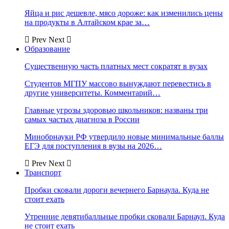
Яйца и рис дешевле, мясо дороже: как изменились цены
на продукты в Алтайском крае за…
Prev
Next
Образование
Существенную часть платных мест сократят в вузах
Студентов МГПУ массово вынуждают перевестись в
другие университеты. Комментарий…
Главные угрозы здоровью школьников: названы три
самых частых диагноза в России
Минобрнауки РФ утвердило новые минимальные баллы
ЕГЭ для поступления в вузы на 2026…
Prev
Next
Транспорт
Пробки сковали дороги вечернего Барнаула. Куда не
стоит ехать
Утренние девятибалльные пробки сковали Барнаул. Куда
не стоит ехать