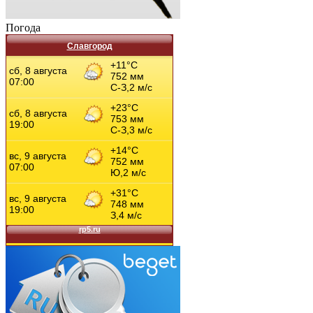
Погода
Славгород