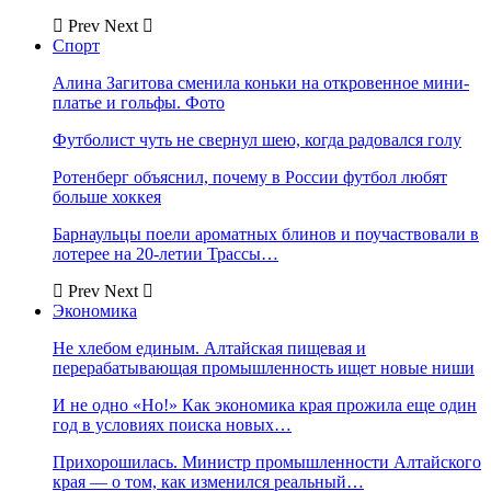
Prev
Next
Спорт
Алина Загитова сменила коньки на откровенное мини-
платье и гольфы. Фото
Футболист чуть не свернул шею, когда радовался голу
Ротенберг объяснил, почему в России футбол любят
больше хоккея
Барнаульцы поели ароматных блинов и поучаствовали в
лотерее на 20-летии Трассы…
Prev
Next
Экономика
Не хлебом единым. Алтайская пищевая и
перерабатывающая промышленность ищет новые ниши
И не одно «Но!» Как экономика края прожила еще один
год в условиях поиска новых…
Прихорошилась. Министр промышленности Алтайского
края — о том, как изменился реальный…