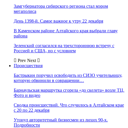
Замгубернатора сибирского региона стал мэром
мегаполиса
День 1398-й. Самое важное к утру 22 декабря
В Каменском районе Алтайского края выбрали главу
района
Зеленский согласился на трехстороннюю встречу с
Россией и США, но с условием
Prev
Next
Происшествия
Бастрыкин поручил освободить из СИЗО учительницу,
которую обвинили в совращении…
Барнаульская маршрутка сгорела «до скелета» возле ТЦ.
Фото и видео
Сводка происшествий. Что случилось в Алтайском крае
с 20 по 22 декабря
Утонул авторитетный бизнесмен из лихих 90-х.
Подробности