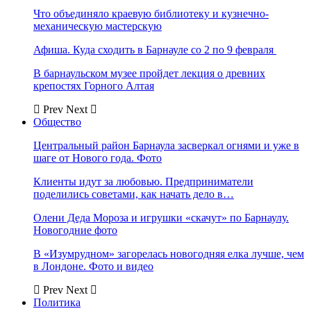
Что объединяло краевую библиотеку и кузнечно-
механическую мастерскую
Афиша. Куда сходить в Барнауле со 2 по 9 февраля
В барнаульском музее пройдет лекция о древних
крепостях Горного Алтая
Prev
Next
Общество
Центральный район Барнаула засверкал огнями и уже в
шаге от Нового года. Фото
Клиенты идут за любовью. Предприниматели
поделились советами, как начать дело в…
Олени Деда Мороза и игрушки «скачут» по Барнаулу.
Новогодние фото
В «Изумрудном» загорелась новогодняя елка лучше, чем
в Лондоне. Фото и видео
Prev
Next
Политика