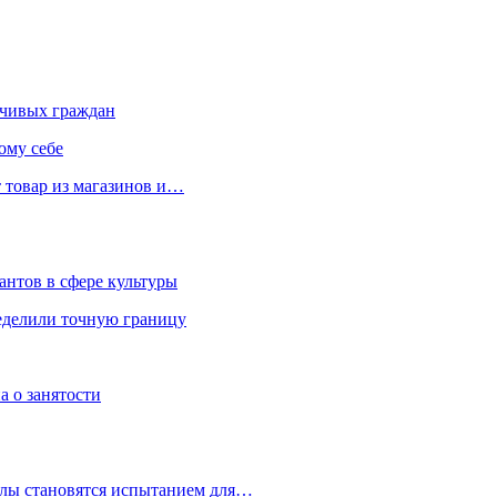
чивых граждан
ому себе
 товар из магазинов и…
антов в сфере культуры
еделили точную границу
а о занятости
улы становятся испытанием для…