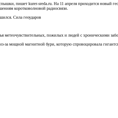
пышки, пишет kurer-sreda.ru. На 11 апреля приходится новый г
ушениям коротковолновой радиосвязи.
вья метеочувствительных, пожилых и людей с хроническими заб
 из-за мощной магнитной бури, которую спровоцировала гигантс