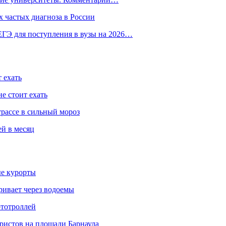
 частых диагноза в России
ГЭ для поступления в вузы на 2026…
 ехать
е стоит ехать
трассе в сильный мороз
ей в месяц
ые курорты
ривает через водоемы
ототроллей
ристов на площади Барнаула