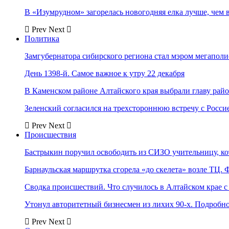
В «Изумрудном» загорелась новогодняя елка лучше, чем 
Prev
Next
Политика
Замгубернатора сибирского региона стал мэром мегаполи
День 1398-й. Самое важное к утру 22 декабря
В Каменском районе Алтайского края выбрали главу рай
Зеленский согласился на трехстороннюю встречу с Росси
Prev
Next
Происшествия
Бастрыкин поручил освободить из СИЗО учительницу, 
Барнаульская маршрутка сгорела «до скелета» возле ТЦ. 
Сводка происшествий. Что случилось в Алтайском крае с 
Утонул авторитетный бизнесмен из лихих 90-х. Подробн
Prev
Next