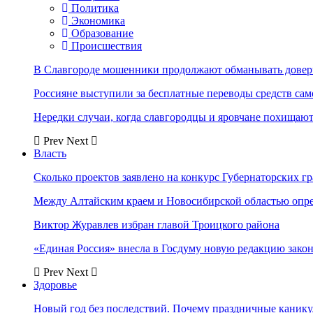
Политика
Экономика
Образование
Происшествия
В Славгороде мошенники продолжают обманывать довер
Россияне выступили за бесплатные переводы средств сам
Нередки случаи, когда славгородцы и яровчане похищают
Prev
Next
Власть
Сколько проектов заявлено на конкурс Губернаторских гр
Между Алтайским краем и Новосибирской областью опр
Виктор Журавлев избран главой Троицкого района
«Единая Россия» внесла в Госдуму новую редакцию закон
Prev
Next
Здоровье
Новый год без последствий. Почему праздничные каник