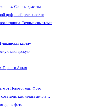
словиях. Советы красоты
овой цифровой реальностью
ского гриппа. Точные симптомы
Пушкинская карта»
ческую мастерскую
ях Горного Алтая
аге от Нового года. Фото
советами, как начать дело в…
вогодние фото