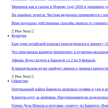
Маникюр как в салоне к Новому году 2026 в домашних у
На ошибках лечатся. Частная медицина примиряется с н
Врач подсказал действенные способы защиты от гонконг
Prev
Next
Культура
Еще один алтайский кинозал присоединился к проекту «
Что объединяло краевую библиотеку и кузнечно-механи
Афиша. Куда сходить в Барнауле со 2 по 9 февраля
В барнаульском музее пройдет лекция о древних крепост
Prev
Next
Общество
Центральный район Барнаула засверкал огнями и уже в ш
Клиенты идут за любовью. Предприниматели поделились 
Олени Деда Мороза и игрушки «скачут» по Барнаулу. Но