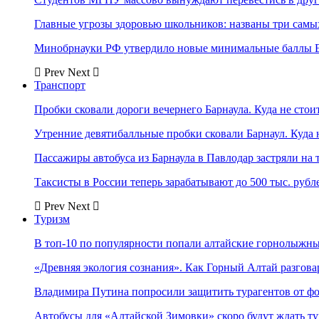
Главные угрозы здоровью школьников: названы три самых
Минобрнауки РФ утвердило новые минимальные баллы Е
Prev
Next
Транспорт
Пробки сковали дороги вечернего Барнаула. Куда не стоит
Утренние девятибалльные пробки сковали Барнаул. Куда н
Пассажиры автобуса из Барнаула в Павлодар застряли на 
Таксисты в России теперь зарабатывают до 500 тыс. рубл
Prev
Next
Туризм
В топ-10 по популярности попали алтайские горнолыжн
«Древняя экология сознания». Как Горный Алтай разгова
Владимира Путина попросили защитить турагентов от ф
Автобусы для «Алтайской Зимовки» скоро будут ждать ту