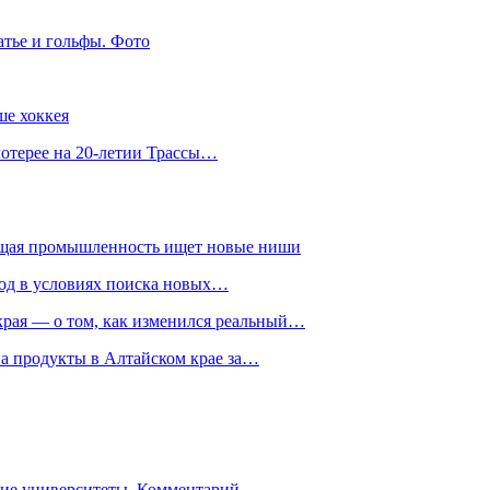
атье и гольфы. Фото
ше хоккея
лотерее на 20-летии Трассы…
ющая промышленность ищет новые ниши
год в условиях поиска новых…
рая — о том, как изменился реальный…
на продукты в Алтайском крае за…
гие университеты. Комментарий…