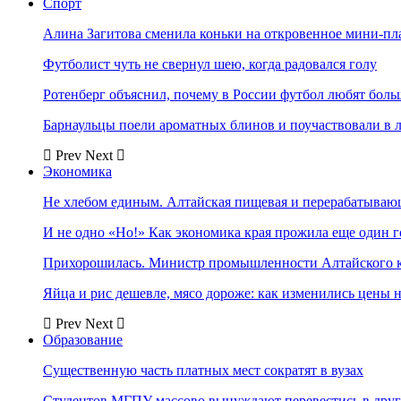
Спорт
Алина Загитова сменила коньки на откровенное мини-пл
Футболист чуть не свернул шею, когда радовался голу
Ротенберг объяснил, почему в России футбол любят боль
Барнаульцы поели ароматных блинов и поучаствовали в 
Prev
Next
Экономика
Не хлебом единым. Алтайская пищевая и перерабатыва
И не одно «Но!» Как экономика края прожила еще один 
Прихорошилась. Министр промышленности Алтайского к
Яйца и рис дешевле, мясо дороже: как изменились цены 
Prev
Next
Образование
Существенную часть платных мест сократят в вузах
Студентов МГПУ массово вынуждают перевестись в дру