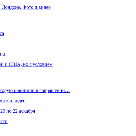
в Лондоне. Фото и видео
са
она
ей и США, но с условием
которую обвинили в совращении…
Фото и видео
20 по 22 декабря
ости