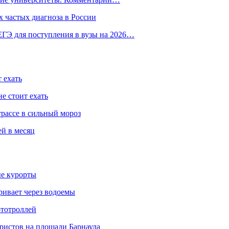
 частых диагноза в России
ГЭ для поступления в вузы на 2026…
 ехать
е стоит ехать
трассе в сильный мороз
ей в месяц
ые курорты
ривает через водоемы
ототроллей
ристов на площади Барнаула