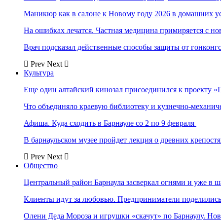
Маникюр как в салоне к Новому году 2026 в домашних у
На ошибках лечатся. Частная медицина примиряется с н
Врач подсказал действенные способы защиты от гонконг
Prev
Next
Культура
Еще один алтайский кинозал присоединился к проекту «
Что объединяло краевую библиотеку и кузнечно-механи
Афиша. Куда сходить в Барнауле со 2 по 9 февраля
В барнаульском музее пройдет лекция о древних крепост
Prev
Next
Общество
Центральный район Барнаула засверкал огнями и уже в ш
Клиенты идут за любовью. Предприниматели поделились 
Олени Деда Мороза и игрушки «скачут» по Барнаулу. Но