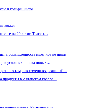
атье и гольфы. Фото
ше хоккея
лотерее на 20-летии Трассы…
ющая промышленность ищет новые ниши
год в условиях поиска новых…
рая — о том, как изменился реальный…
на продукты в Алтайском крае за…
гие университеты. Комментарий…