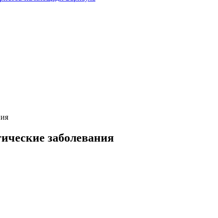
ния
гические заболевания