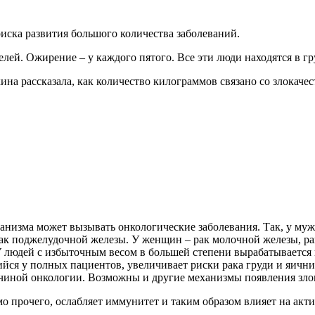
риска развития большого количества заболеваний.
лей. Ожирение – у каждого пятого. Все эти люди находятся в гр
ина рассказала, как количество килограммов связано со злокач
низма может вызывать онкологические заболевания. Так, у мужч
рак поджелудочной железы. У женщин – рак молочной железы, рак
 людей с избыточным весом в большей степени вырабатывается и
йся у полных пациентов, увеличивает риски рака груди и яичн
ичиной онкологии. Возможны и другие механизмы появления зло
о прочего, ослабляет иммунитет и таким образом влияет на акт