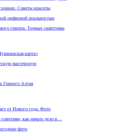
словиях. Советы красоты
овой цифровой реальностью
ского гриппа. Точные симптомы
Пушкинская карта»
ческую мастерскую
ях Горного Алтая
аге от Нового года. Фото
советами, как начать дело в…
вогодние фото