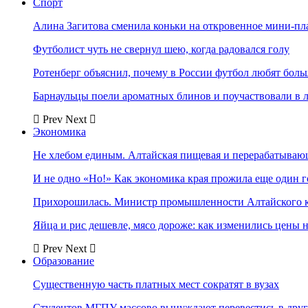
Спорт
Алина Загитова сменила коньки на откровенное мини-пл
Футболист чуть не свернул шею, когда радовался голу
Ротенберг объяснил, почему в России футбол любят боль
Барнаульцы поели ароматных блинов и поучаствовали в 
Prev
Next
Экономика
Не хлебом единым. Алтайская пищевая и перерабатыва
И не одно «Но!» Как экономика края прожила еще один 
Прихорошилась. Министр промышленности Алтайского к
Яйца и рис дешевле, мясо дороже: как изменились цены 
Prev
Next
Образование
Существенную часть платных мест сократят в вузах
Студентов МГПУ массово вынуждают перевестись в дру