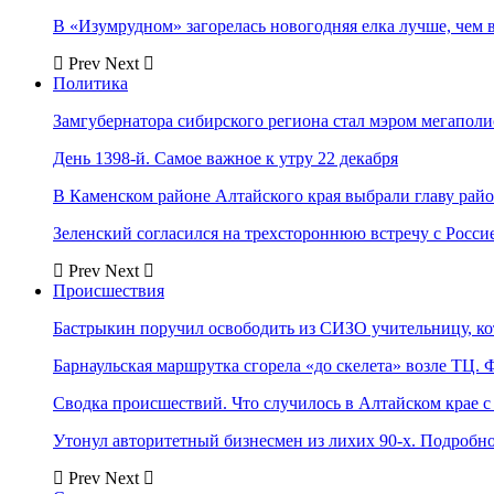
В «Изумрудном» загорелась новогодняя елка лучше, чем 
Prev
Next
Политика
Замгубернатора сибирского региона стал мэром мегаполи
День 1398-й. Самое важное к утру 22 декабря
В Каменском районе Алтайского края выбрали главу рай
Зеленский согласился на трехстороннюю встречу с Росси
Prev
Next
Происшествия
Бастрыкин поручил освободить из СИЗО учительницу, 
Барнаульская маршрутка сгорела «до скелета» возле ТЦ. 
Сводка происшествий. Что случилось в Алтайском крае с 
Утонул авторитетный бизнесмен из лихих 90-х. Подробн
Prev
Next