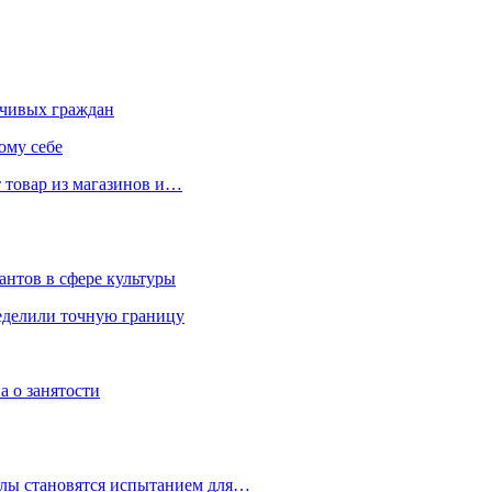
чивых граждан
ому себе
 товар из магазинов и…
антов в сфере культуры
еделили точную границу
а о занятости
улы становятся испытанием для…