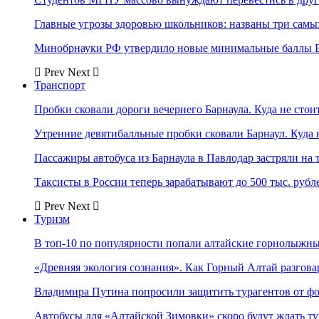
Главные угрозы здоровью школьников: названы три самых
Минобрнауки РФ утвердило новые минимальные баллы Е
Prev
Next
Транспорт
Пробки сковали дороги вечернего Барнаула. Куда не стоит
Утренние девятибалльные пробки сковали Барнаул. Куда н
Пассажиры автобуса из Барнаула в Павлодар застряли на 
Таксисты в России теперь зарабатывают до 500 тыс. рубл
Prev
Next
Туризм
В топ-10 по популярности попали алтайские горнолыжн
«Древняя экология сознания». Как Горный Алтай разгова
Владимира Путина попросили защитить турагентов от ф
Автобусы для «Алтайской Зимовки» скоро будут ждать ту