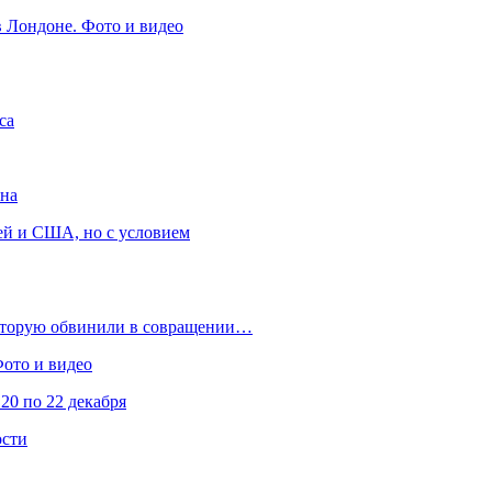
в Лондоне. Фото и видео
са
она
ей и США, но с условием
которую обвинили в совращении…
Фото и видео
20 по 22 декабря
ости