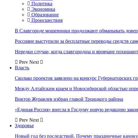
Политика
Экономика
Образование
Происшествия
В Славгороде мошенники продолжают обманывать довер
Россияне выступили за бесплатные переводы средств сам
Нередки случаи, когда славгородцы и яровчане похищают
Prev
Next
Власть
Сколько проектов заявлено на конкурс Губернаторских гр
Между Алтайским краем и Новосибирской областью опр
Виктор Журавлев избран главой Троицкого района
«Единая Россия» внесла в Госдуму новую редакцию закон
Prev
Next
Здоровье
Новый год без последствий. Почему праздничные каник