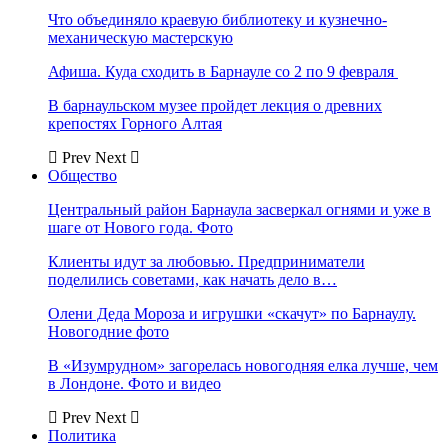
Что объединяло краевую библиотеку и кузнечно-
механическую мастерскую
Афиша. Куда сходить в Барнауле со 2 по 9 февраля
В барнаульском музее пройдет лекция о древних
крепостях Горного Алтая
Prev
Next
Общество
Центральный район Барнаула засверкал огнями и уже в
шаге от Нового года. Фото
Клиенты идут за любовью. Предприниматели
поделились советами, как начать дело в…
Олени Деда Мороза и игрушки «скачут» по Барнаулу.
Новогодние фото
В «Изумрудном» загорелась новогодняя елка лучше, чем
в Лондоне. Фото и видео
Prev
Next
Политика