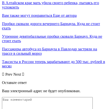
В Алтайском крае мать убила своего ребенка, пытаясь его
успокоить
Вам также могут понравиться
Еще от автора
Пробки сковали дороги вечернего Барнаула. Куда не стоит
ехать
Утренние девятибалльные пробки сковали Барнаул. Куда не
стоит ехать
Пассажиры автобуса из Барнаула в Павлодар застряли на
трассе в сильный мороз
Таксисты в России теперь зарабатывают до 500 тыс. рублей в
месяц
Prev
Next
Оставьте ответ
Ваш электронный адрес не будет опубликован.