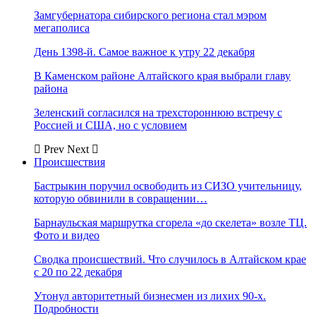
Замгубернатора сибирского региона стал мэром
мегаполиса
День 1398-й. Самое важное к утру 22 декабря
В Каменском районе Алтайского края выбрали главу
района
Зеленский согласился на трехстороннюю встречу с
Россией и США, но с условием
Prev
Next
Происшествия
Бастрыкин поручил освободить из СИЗО учительницу,
которую обвинили в совращении…
Барнаульская маршрутка сгорела «до скелета» возле ТЦ.
Фото и видео
Сводка происшествий. Что случилось в Алтайском крае
с 20 по 22 декабря
Утонул авторитетный бизнесмен из лихих 90-х.
Подробности