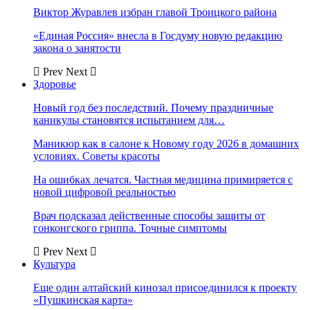
Виктор Журавлев избран главой Троицкого района
«Единая Россия» внесла в Госдуму новую редакцию
закона о занятости
Prev
Next
Здоровье
Новый год без последствий. Почему праздничные
каникулы становятся испытанием для…
Маникюр как в салоне к Новому году 2026 в домашних
условиях. Советы красоты
На ошибках лечатся. Частная медицина примиряется с
новой цифровой реальностью
Врач подсказал действенные способы защиты от
гонконгского гриппа. Точные симптомы
Prev
Next
Культура
Еще один алтайский кинозал присоединился к проекту
«Пушкинская карта»