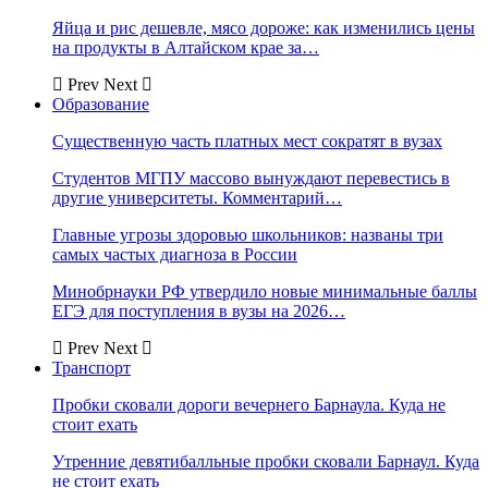
Яйца и рис дешевле, мясо дороже: как изменились цены
на продукты в Алтайском крае за…
Prev
Next
Образование
Существенную часть платных мест сократят в вузах
Студентов МГПУ массово вынуждают перевестись в
другие университеты. Комментарий…
Главные угрозы здоровью школьников: названы три
самых частых диагноза в России
Минобрнауки РФ утвердило новые минимальные баллы
ЕГЭ для поступления в вузы на 2026…
Prev
Next
Транспорт
Пробки сковали дороги вечернего Барнаула. Куда не
стоит ехать
Утренние девятибалльные пробки сковали Барнаул. Куда
не стоит ехать