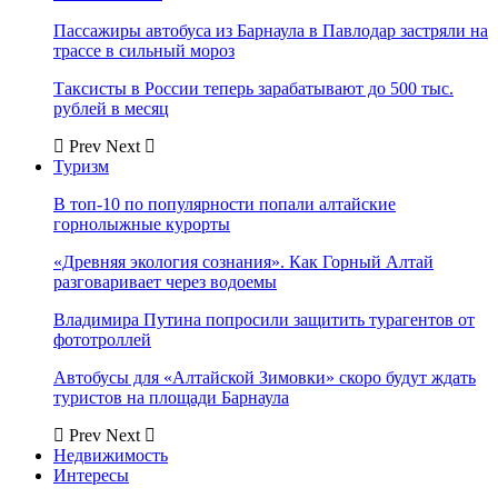
Пассажиры автобуса из Барнаула в Павлодар застряли на
трассе в сильный мороз
Таксисты в России теперь зарабатывают до 500 тыс.
рублей в месяц
Prev
Next
Туризм
В топ-10 по популярности попали алтайские
горнолыжные курорты
«Древняя экология сознания». Как Горный Алтай
разговаривает через водоемы
Владимира Путина попросили защитить турагентов от
фототроллей
Автобусы для «Алтайской Зимовки» скоро будут ждать
туристов на площади Барнаула
Prev
Next
Недвижимость
Интересы