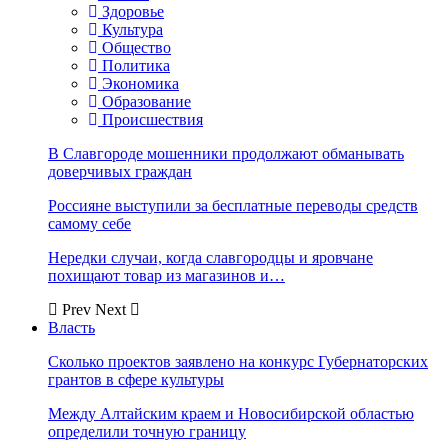
Здоровье
Культура
Общество
Политика
Экономика
Образование
Происшествия
В Славгороде мошенники продолжают обманывать
доверчивых граждан
Россияне выступили за бесплатные переводы средств
самому себе
Нередки случаи, когда славгородцы и яровчане
похищают товар из магазинов и…
Prev
Next
Власть
Сколько проектов заявлено на конкурс Губернаторских
грантов в сфере культуры
Между Алтайским краем и Новосибирской областью
определили точную границу