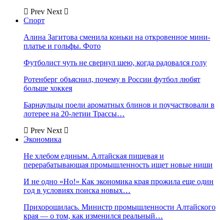
Prev
Next
Спорт
Алина Загитова сменила коньки на откровенное мини-
платье и гольфы. Фото
Футболист чуть не свернул шею, когда радовался голу
Ротенберг объяснил, почему в России футбол любят
больше хоккея
Барнаульцы поели ароматных блинов и поучаствовали в
лотерее на 20-летии Трассы…
Prev
Next
Экономика
Не хлебом единым. Алтайская пищевая и
перерабатывающая промышленность ищет новые ниши
И не одно «Но!» Как экономика края прожила еще один
год в условиях поиска новых…
Прихорошилась. Министр промышленности Алтайского
края — о том, как изменился реальный…