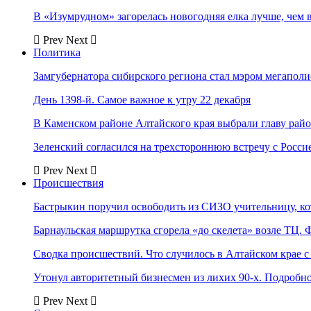
В «Изумрудном» загорелась новогодняя елка лучше, чем 
Prev
Next
Политика
Замгубернатора сибирского региона стал мэром мегаполи
День 1398-й. Самое важное к утру 22 декабря
В Каменском районе Алтайского края выбрали главу рай
Зеленский согласился на трехстороннюю встречу с Росси
Prev
Next
Происшествия
Бастрыкин поручил освободить из СИЗО учительницу, 
Барнаульская маршрутка сгорела «до скелета» возле ТЦ. 
Сводка происшествий. Что случилось в Алтайском крае с 
Утонул авторитетный бизнесмен из лихих 90-х. Подробн
Prev
Next