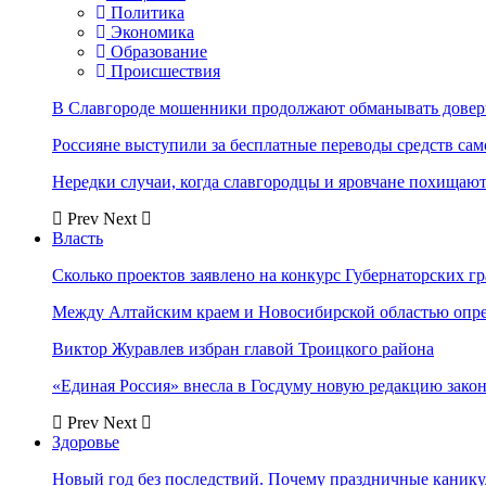
Политика
Экономика
Образование
Происшествия
В Славгороде мошенники продолжают обманывать довер
Россияне выступили за бесплатные переводы средств сам
Нередки случаи, когда славгородцы и яровчане похищают
Prev
Next
Власть
Сколько проектов заявлено на конкурс Губернаторских гр
Между Алтайским краем и Новосибирской областью опр
Виктор Журавлев избран главой Троицкого района
«Единая Россия» внесла в Госдуму новую редакцию закон
Prev
Next
Здоровье
Новый год без последствий. Почему праздничные каник