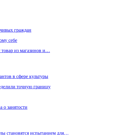
чивых граждан
ому себе
 товар из магазинов и…
антов в сфере культуры
еделили точную границу
а о занятости
улы становятся испытанием для…