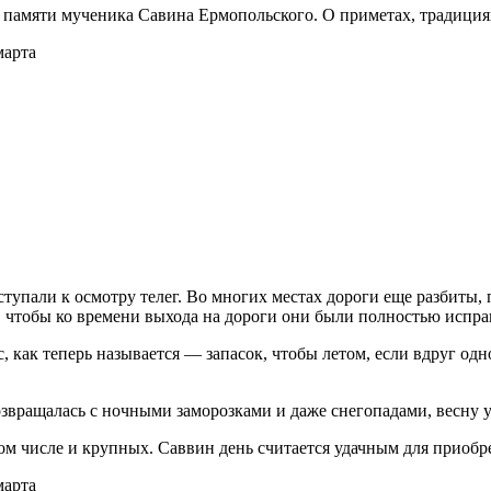
амяти мученика Савина Ермопольского. О приметах, традициях и 
тупали к осмотру телег. Во многих местах дороги еще разбиты, 
и, чтобы ко времени выхода на дороги они были полностью испр
как теперь называется — запасок, чтобы летом, если вдруг одно
звращалась с ночными заморозками и даже снегопадами, весну уж
ом числе и крупных. Саввин день считается удачным для приобр