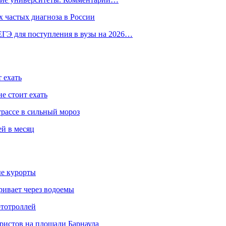
 частых диагноза в России
ГЭ для поступления в вузы на 2026…
 ехать
е стоит ехать
трассе в сильный мороз
ей в месяц
ые курорты
ривает через водоемы
ототроллей
ристов на площади Барнаула