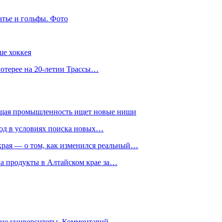
атье и гольфы. Фото
ше хоккея
лотерее на 20-летии Трассы…
ющая промышленность ищет новые ниши
год в условиях поиска новых…
рая — о том, как изменился реальный…
на продукты в Алтайском крае за…
гие университеты. Комментарий…