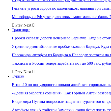
Главные угрозы здоровью школьников: названы три самых
Минобрнауки РФ утвердило новые минимальные баллы Е
Prev
Next
Транспорт
Пробки сковали дороги вечернего Барнаула. Куда не стоит
Утренние девятибалльные пробки сковали Барнаул. Куда н
Пассажиры автобуса из Барнаула в Павлодар застряли на 
Таксисты в России теперь зарабатывают до 500 тыс. рубл
Prev
Next
Туризм
В топ-10 по популярности попали алтайские горнолыжн
«Древняя экология сознания». Как Горный Алтай разгова
Владимира Путина попросили защитить турагентов от ф
Автобусы для «Алтайской Зимовки» скоро будут ждать ту