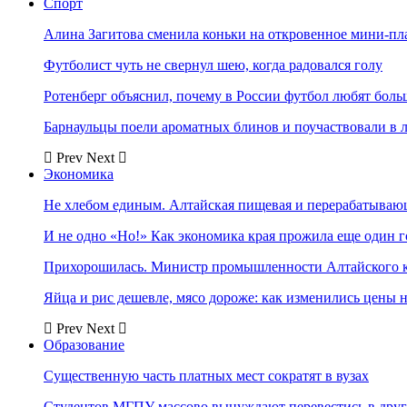
Спорт
Алина Загитова сменила коньки на откровенное мини-пл
Футболист чуть не свернул шею, когда радовался голу
Ротенберг объяснил, почему в России футбол любят боль
Барнаульцы поели ароматных блинов и поучаствовали в 
Prev
Next
Экономика
Не хлебом единым. Алтайская пищевая и перерабатыва
И не одно «Но!» Как экономика края прожила еще один 
Прихорошилась. Министр промышленности Алтайского к
Яйца и рис дешевле, мясо дороже: как изменились цены 
Prev
Next
Образование
Существенную часть платных мест сократят в вузах
Студентов МГПУ массово вынуждают перевестись в дру