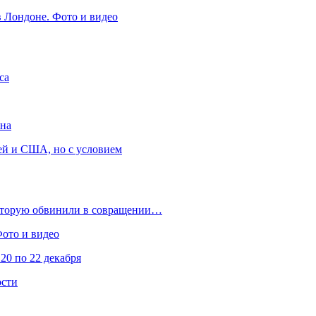
в Лондоне. Фото и видео
са
она
ей и США, но с условием
которую обвинили в совращении…
Фото и видео
20 по 22 декабря
ости