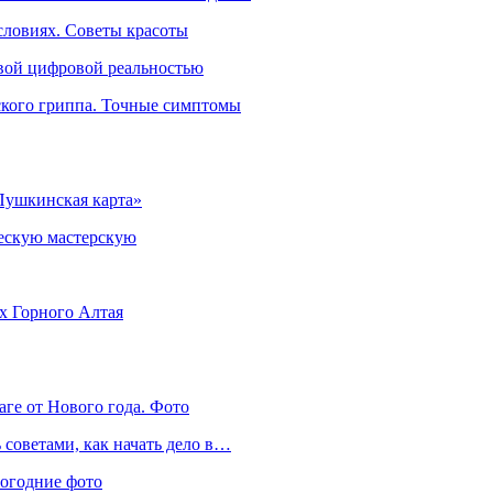
словиях. Советы красоты
овой цифровой реальностью
ского гриппа. Точные симптомы
Пушкинская карта»
ческую мастерскую
ях Горного Алтая
аге от Нового года. Фото
советами, как начать дело в…
вогодние фото