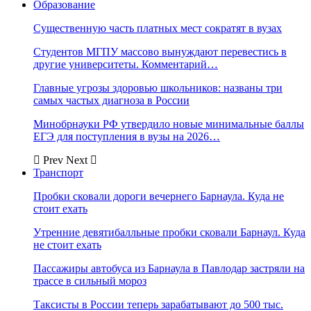
Образование
Существенную часть платных мест сократят в вузах
Студентов МГПУ массово вынуждают перевестись в
другие университеты. Комментарий…
Главные угрозы здоровью школьников: названы три
самых частых диагноза в России
Минобрнауки РФ утвердило новые минимальные баллы
ЕГЭ для поступления в вузы на 2026…
Prev
Next
Транспорт
Пробки сковали дороги вечернего Барнаула. Куда не
стоит ехать
Утренние девятибалльные пробки сковали Барнаул. Куда
не стоит ехать
Пассажиры автобуса из Барнаула в Павлодар застряли на
трассе в сильный мороз
Таксисты в России теперь зарабатывают до 500 тыс.