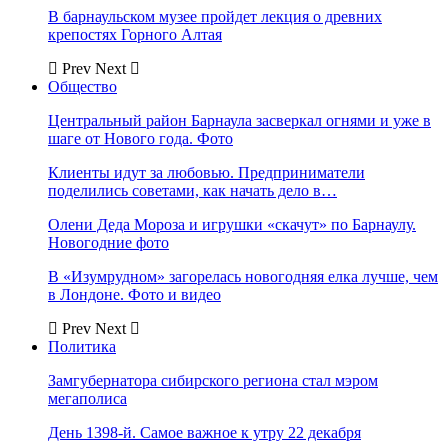
В барнаульском музее пройдет лекция о древних
крепостях Горного Алтая
Prev
Next
Общество
Центральный район Барнаула засверкал огнями и уже в
шаге от Нового года. Фото
Клиенты идут за любовью. Предприниматели
поделились советами, как начать дело в…
Олени Деда Мороза и игрушки «скачут» по Барнаулу.
Новогодние фото
В «Изумрудном» загорелась новогодняя елка лучше, чем
в Лондоне. Фото и видео
Prev
Next
Политика
Замгубернатора сибирского региона стал мэром
мегаполиса
День 1398-й. Самое важное к утру 22 декабря