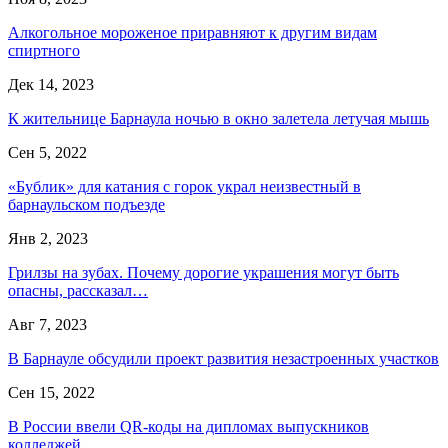
Алкогольное мороженое приравняют к другим видам
спиртного
Дек 14, 2023
К жительнице Барнаула ночью в окно залетела летучая мышь
Сен 5, 2022
«Бублик» для катания с горок украл неизвестный в
барнаульском подъезде
Янв 2, 2023
Грилзы на зубах. Почему дорогие украшения могут быть
опасны, рассказал…
Авг 7, 2023
В Барнауле обсудили проект развития незастроенных участков
Сен 15, 2022
В России ввели QR-коды на дипломах выпускников
колледжей