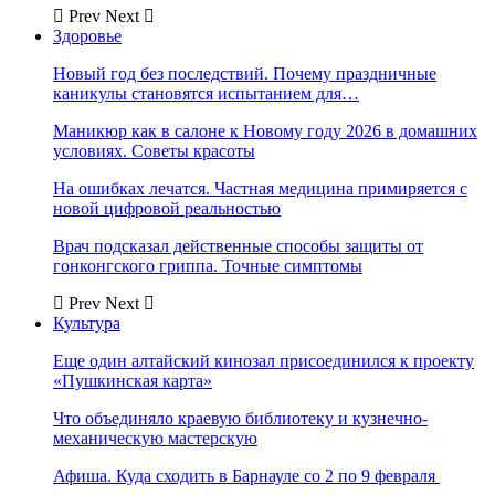
Prev
Next
Здоровье
Новый год без последствий. Почему праздничные
каникулы становятся испытанием для…
Маникюр как в салоне к Новому году 2026 в домашних
условиях. Советы красоты
На ошибках лечатся. Частная медицина примиряется с
новой цифровой реальностью
Врач подсказал действенные способы защиты от
гонконгского гриппа. Точные симптомы
Prev
Next
Культура
Еще один алтайский кинозал присоединился к проекту
«Пушкинская карта»
Что объединяло краевую библиотеку и кузнечно-
механическую мастерскую
Афиша. Куда сходить в Барнауле со 2 по 9 февраля