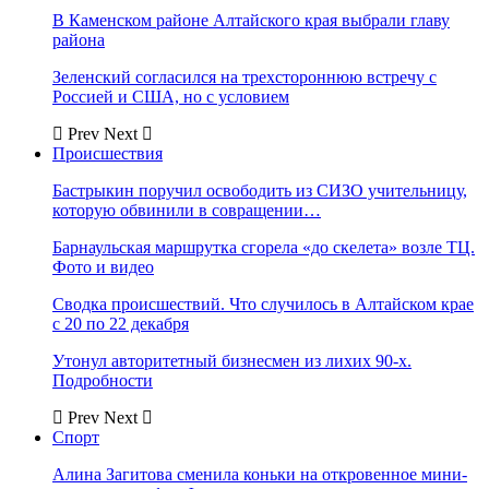
В Каменском районе Алтайского края выбрали главу
района
Зеленский согласился на трехстороннюю встречу с
Россией и США, но с условием
Prev
Next
Происшествия
Бастрыкин поручил освободить из СИЗО учительницу,
которую обвинили в совращении…
Барнаульская маршрутка сгорела «до скелета» возле ТЦ.
Фото и видео
Сводка происшествий. Что случилось в Алтайском крае
с 20 по 22 декабря
Утонул авторитетный бизнесмен из лихих 90-х.
Подробности
Prev
Next
Спорт
Алина Загитова сменила коньки на откровенное мини-