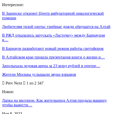
Интересное:
В Заринске откроют Центр амбулаторной онкологической
помощи
Любителям тихой охоты: грибные дожди обрушатся на Алтай
В РЖД отказались запускать «Ласточку» между Барнаулом
и…
В Барнауле разработают новый режим работы светофоров
В Алтайском крае прошла презентация книги о жизни и…
Заполыхала ледовая арена за 23 млрд рублей в центре…
Жители Москвы услышали звуки взрывов
Prev
Next
1 из 2 347
Новое:
Лапка на миллион. Как жительница Алтая продала машину,
чтобы вывести…
Ноя 8, 2023