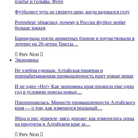
платье и гольфы. Фото
Футболист чуть не свернул шею, когда радовался голу
Ротенберг объяснил, почему в России футбол любят
больше хоккея
Барнаульцы поели ароматных блинов и поучаствовали в
лотерее на 20-летии Трассы…
Prev
Next
Экономика
Не хлебом единым. Алтайская пищевая и
перерабатывающая промышленность ищет новые ниши
И не одно «Но!» Как экономика края прожила еще один
год в условиях поиска новых…
Прихорошилась. Министр промышленности Алтайского
края — о том, как изменился реальный…
Яйца и рис дешевле, мясо дороже: как изменились цены
на продукты в Алтайском крае за…
Prev
Next