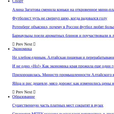
Спорт
Алина Загитова сменила коньки на откровенное мини-пл
Футболист чуть не свернул шею, когда радовался голу
Ротенберг объяснил, почему в России футбол любят боль
Барнаульцы поели ароматных блинов и поучаствовали в 
Prev
Next
Экономика
Не хлебом единым. Алтайская пищевая и перерабатыва
И не одно «Но!» Как экономика края прожила еще один 
Прихорошилась. Министр промышленности Алтайского к
Яйца и рис дешевле, мясо дороже: как изменились цены 
Prev
Next
Образование
Существенную часть платных мест сократят в вузах
Студентов МГПУ массово вынуждают перевестись в дру