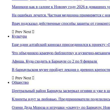
Маникюр как в салоне к Новому году 2026 в домашних у
На ошибках лечатся. Частная медицина примиряется с н
Врач подсказал действенные способы защиты от гонконг
Prev
Next
Культура
Еще один алтайский кинозал присоединился к проекту «
Что объединяло краевую библиотеку и кузнечно-механи
Афиша. Куда сходить в Барнауле со 2 по 9 февраля
В барнаульском музее пройдет лекция о древних крепост
Prev
Next
Общество
Центральный район Барнаула засверкал огнями и уже в ш
Клиенты идут за любовью. Предприниматели поделились 
Олени Деда Мороза и игрушки «скачут» по Барнаулу. Но