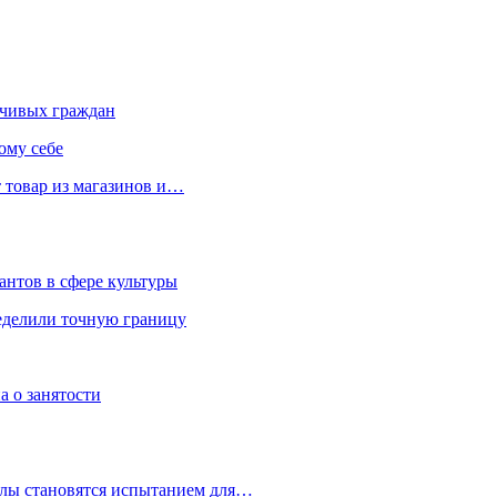
чивых граждан
ому себе
 товар из магазинов и…
антов в сфере культуры
еделили точную границу
а о занятости
улы становятся испытанием для…