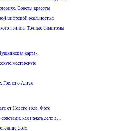
словиях. Советы красоты
овой цифровой реальностью
ского гриппа. Точные симптомы
Пушкинская карта»
ческую мастерскую
ях Горного Алтая
аге от Нового года. Фото
советами, как начать дело в…
вогодние фото