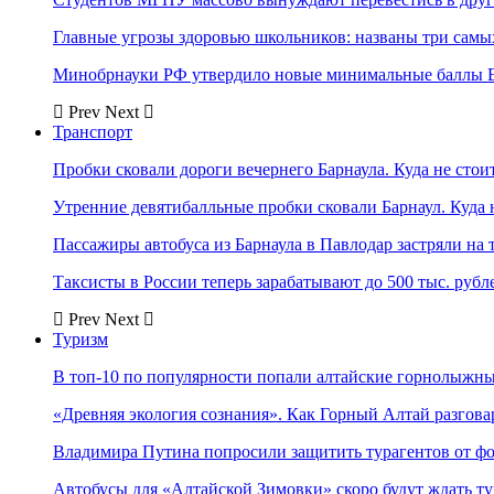
Главные угрозы здоровью школьников: названы три самых
Минобрнауки РФ утвердило новые минимальные баллы Е
Prev
Next
Транспорт
Пробки сковали дороги вечернего Барнаула. Куда не стоит
Утренние девятибалльные пробки сковали Барнаул. Куда н
Пассажиры автобуса из Барнаула в Павлодар застряли на 
Таксисты в России теперь зарабатывают до 500 тыс. рубл
Prev
Next
Туризм
В топ-10 по популярности попали алтайские горнолыжн
«Древняя экология сознания». Как Горный Алтай разгова
Владимира Путина попросили защитить турагентов от ф
Автобусы для «Алтайской Зимовки» скоро будут ждать ту