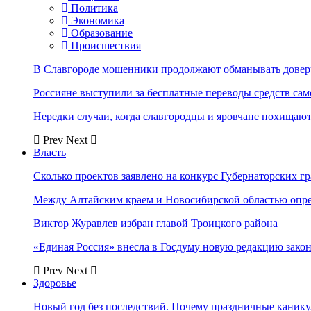
Политика
Экономика
Образование
Происшествия
В Славгороде мошенники продолжают обманывать довер
Россияне выступили за бесплатные переводы средств сам
Нередки случаи, когда славгородцы и яровчане похищают
Prev
Next
Власть
Сколько проектов заявлено на конкурс Губернаторских гр
Между Алтайским краем и Новосибирской областью опр
Виктор Журавлев избран главой Троицкого района
«Единая Россия» внесла в Госдуму новую редакцию закон
Prev
Next
Здоровье
Новый год без последствий. Почему праздничные каник