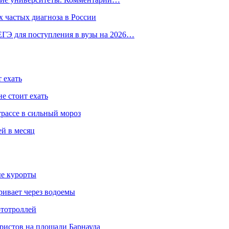
 частых диагноза в России
ГЭ для поступления в вузы на 2026…
 ехать
е стоит ехать
трассе в сильный мороз
ей в месяц
ые курорты
ривает через водоемы
ототроллей
ристов на площади Барнаула