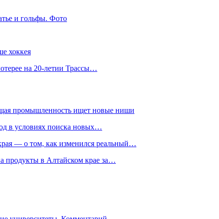
атье и гольфы. Фото
ше хоккея
лотерее на 20-летии Трассы…
ющая промышленность ищет новые ниши
год в условиях поиска новых…
рая — о том, как изменился реальный…
на продукты в Алтайском крае за…
гие университеты. Комментарий…