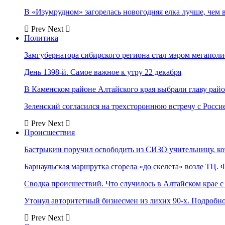
В «Изумрудном» загорелась новогодняя елка лучше, чем 
Prev
Next
Политика
Замгубернатора сибирского региона стал мэром мегаполи
День 1398-й. Самое важное к утру 22 декабря
В Каменском районе Алтайского края выбрали главу рай
Зеленский согласился на трехстороннюю встречу с Росси
Prev
Next
Происшествия
Бастрыкин поручил освободить из СИЗО учительницу, 
Барнаульская маршрутка сгорела «до скелета» возле ТЦ. 
Сводка происшествий. Что случилось в Алтайском крае с 
Утонул авторитетный бизнесмен из лихих 90-х. Подробн
Prev
Next