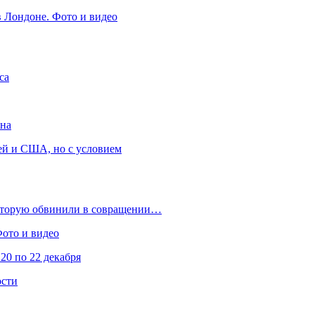
в Лондоне. Фото и видео
са
она
ей и США, но с условием
которую обвинили в совращении…
Фото и видео
20 по 22 декабря
ости