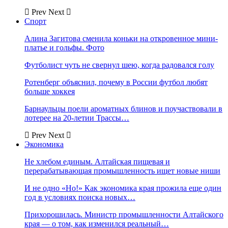
Prev
Next
Спорт
Алина Загитова сменила коньки на откровенное мини-
платье и гольфы. Фото
Футболист чуть не свернул шею, когда радовался голу
Ротенберг объяснил, почему в России футбол любят
больше хоккея
Барнаульцы поели ароматных блинов и поучаствовали в
лотерее на 20-летии Трассы…
Prev
Next
Экономика
Не хлебом единым. Алтайская пищевая и
перерабатывающая промышленность ищет новые ниши
И не одно «Но!» Как экономика края прожила еще один
год в условиях поиска новых…
Прихорошилась. Министр промышленности Алтайского
края — о том, как изменился реальный…