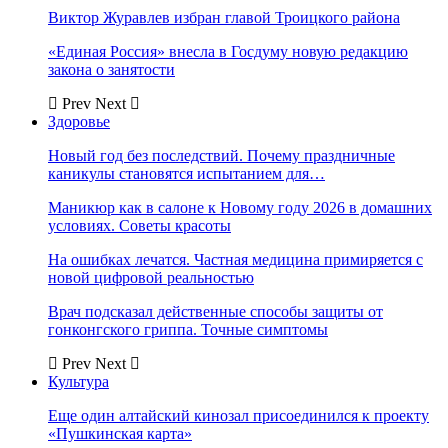
Виктор Журавлев избран главой Троицкого района
«Единая Россия» внесла в Госдуму новую редакцию
закона о занятости
Prev
Next
Здоровье
Новый год без последствий. Почему праздничные
каникулы становятся испытанием для…
Маникюр как в салоне к Новому году 2026 в домашних
условиях. Советы красоты
На ошибках лечатся. Частная медицина примиряется с
новой цифровой реальностью
Врач подсказал действенные способы защиты от
гонконгского гриппа. Точные симптомы
Prev
Next
Культура
Еще один алтайский кинозал присоединился к проекту
«Пушкинская карта»