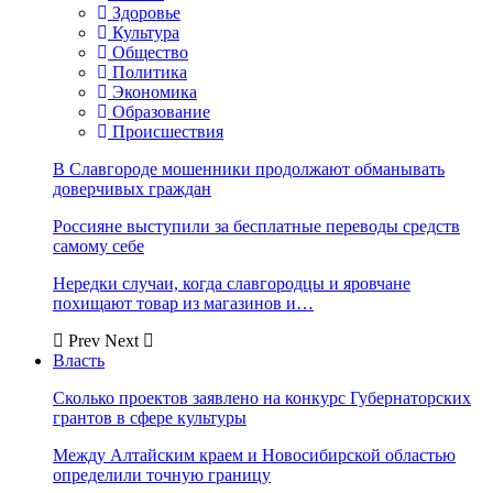
Здоровье
Культура
Общество
Политика
Экономика
Образование
Происшествия
В Славгороде мошенники продолжают обманывать
доверчивых граждан
Россияне выступили за бесплатные переводы средств
самому себе
Нередки случаи, когда славгородцы и яровчане
похищают товар из магазинов и…
Prev
Next
Власть
Сколько проектов заявлено на конкурс Губернаторских
грантов в сфере культуры
Между Алтайским краем и Новосибирской областью
определили точную границу