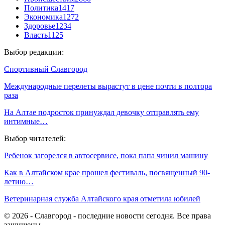
Политика
1417
Экономика
1272
Здоровье
1234
Власть
1125
Выбор редакции:
Спортивный Славгород
Международные перелеты вырастут в цене почти в полтора
раза
На Алтае подросток принуждал девочку отправлять ему
интимные…
Выбор читателей:
Ребенок загорелся в автосервисе, пока папа чинил машину
Как в Алтайском крае прошел фестиваль, посвященный 90-
летию…
Ветеринарная служба Алтайского края отметила юбилей
© 2026 - Славгород - последние новости сегодня. Все права
защищены.