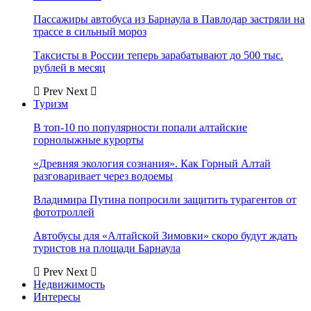
Пассажиры автобуса из Барнаула в Павлодар застряли на
трассе в сильный мороз
Таксисты в России теперь зарабатывают до 500 тыс.
рублей в месяц
Prev
Next
Туризм
В топ-10 по популярности попали алтайские
горнолыжные курорты
«Древняя экология сознания». Как Горный Алтай
разговаривает через водоемы
Владимира Путина попросили защитить турагентов от
фототроллей
Автобусы для «Алтайской Зимовки» скоро будут ждать
туристов на площади Барнаула
Prev
Next
Недвижимость
Интересы