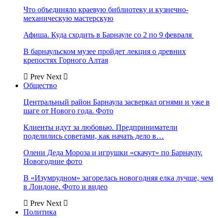
Что объединяло краевую библиотеку и кузнечно-
механическую мастерскую
Афиша. Куда сходить в Барнауле со 2 по 9 февраля
В барнаульском музее пройдет лекция о древних
крепостях Горного Алтая
Prev
Next
Общество
Центральный район Барнаула засверкал огнями и уже в
шаге от Нового года. Фото
Клиенты идут за любовью. Предприниматели
поделились советами, как начать дело в…
Олени Деда Мороза и игрушки «скачут» по Барнаулу.
Новогодние фото
В «Изумрудном» загорелась новогодняя елка лучше, чем
в Лондоне. Фото и видео
Prev
Next
Политика