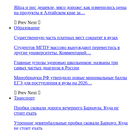
Яйца и рис дешевле, мясо дороже: как изменились цены
на продукты в Алтайском крае за…
Prev
Next
Образование
Существенную часть платных мест сократят в вузах
Студентов МГПУ массово вынуждают перевестись в
другие университеты. Комментарий…
Главные угрозы здоровью школьников: названы три
самых частых диагноза в России
Минобрнауки РФ утвердило новые минимальные баллы
ЕГЭ для поступления в вузы на 2026…
Prev
Next
Транспорт
Пробки сковали дороги вечернего Барнаула. Куда не
стоит ехать
Утренние девятибалльные пробки сковали Барнаул. Куда
не стоит ехать