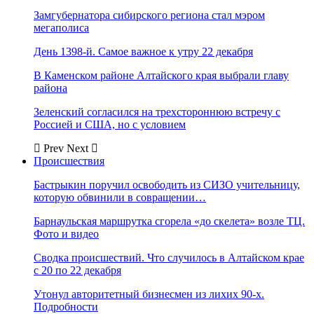
Замгубернатора сибирского региона стал мэром
мегаполиса
День 1398-й. Самое важное к утру 22 декабря
В Каменском районе Алтайского края выбрали главу
района
Зеленский согласился на трехстороннюю встречу с
Россией и США, но с условием
Prev
Next
Происшествия
Бастрыкин поручил освободить из СИЗО учительницу,
которую обвинили в совращении…
Барнаульская маршрутка сгорела «до скелета» возле ТЦ.
Фото и видео
Сводка происшествий. Что случилось в Алтайском крае
с 20 по 22 декабря
Утонул авторитетный бизнесмен из лихих 90-х.
Подробности