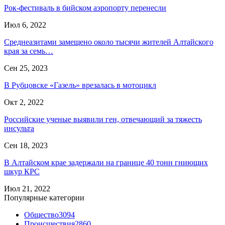
Рок-фестиваль в бийском аэропорту перенесли
Июл 6, 2022
Среднеазитами замещено около тысячи жителей Алтайского
края за семь…
Сен 25, 2023
В Рубцовске «Газель» врезалась в мотоцикл
Окт 2, 2022
Российские ученые выявили ген, отвечающий за тяжесть
инсульта
Сен 18, 2023
В Алтайском крае задержали на границе 40 тонн гниющих
шкур КРС
Июл 21, 2022
Популярные категории
Общество
3094
Происшествия
2860