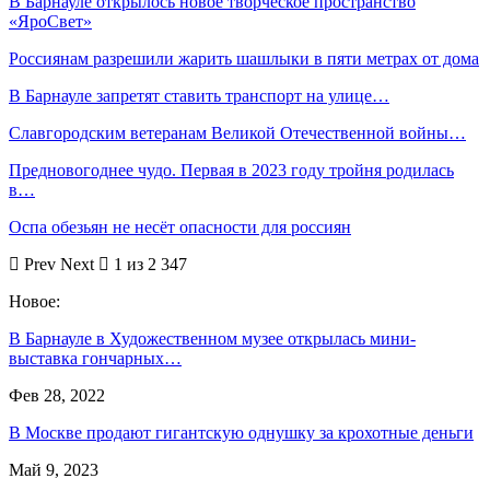
В Барнауле открылось новое творческое пространство
«ЯроСвет»
Россиянам разрешили жарить шашлыки в пяти метрах от дома
В Барнауле запретят ставить транспорт на улице…
Славгородским ветеранам Великой Отечественной войны…
Предновогоднее чудо. Первая в 2023 году тройня родилась
в…
Оспа обезьян не несёт опасности для россиян
Prev
Next
1 из 2 347
Новое:
В Барнауле в Художественном музее открылась мини-
выставка гончарных…
Фев 28, 2022
В Москве продают гигантскую однушку за крохотные деньги
Май 9, 2023