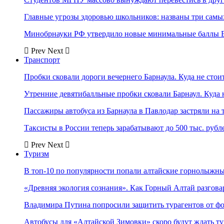
Главные угрозы здоровью школьников: названы три самых
Минобрнауки РФ утвердило новые минимальные баллы Е
Prev
Next
Транспорт
Пробки сковали дороги вечернего Барнаула. Куда не стоит
Утренние девятибалльные пробки сковали Барнаул. Куда н
Пассажиры автобуса из Барнаула в Павлодар застряли на 
Таксисты в России теперь зарабатывают до 500 тыс. рубл
Prev
Next
Туризм
В топ-10 по популярности попали алтайские горнолыжн
«Древняя экология сознания». Как Горный Алтай разгова
Владимира Путина попросили защитить турагентов от ф
Автобусы для «Алтайской Зимовки» скоро будут ждать ту