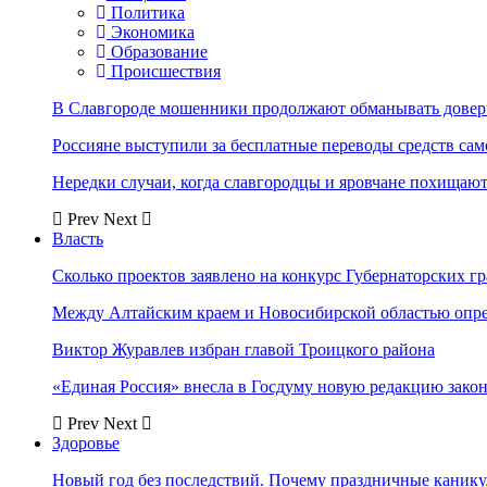
Политика
Экономика
Образование
Происшествия
В Славгороде мошенники продолжают обманывать довер
Россияне выступили за бесплатные переводы средств сам
Нередки случаи, когда славгородцы и яровчане похищают
Prev
Next
Власть
Сколько проектов заявлено на конкурс Губернаторских гр
Между Алтайским краем и Новосибирской областью опр
Виктор Журавлев избран главой Троицкого района
«Единая Россия» внесла в Госдуму новую редакцию закон
Prev
Next
Здоровье
Новый год без последствий. Почему праздничные каник