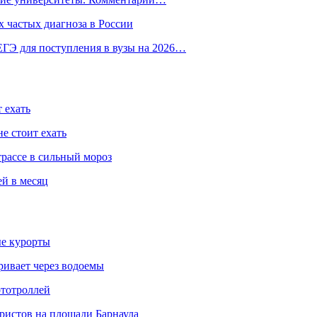
 частых диагноза в России
ГЭ для поступления в вузы на 2026…
 ехать
е стоит ехать
трассе в сильный мороз
ей в месяц
ые курорты
ривает через водоемы
ототроллей
ристов на площади Барнаула