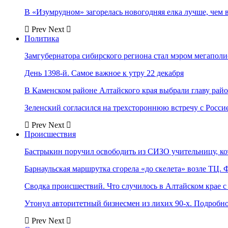
В «Изумрудном» загорелась новогодняя елка лучше, чем 
Prev
Next
Политика
Замгубернатора сибирского региона стал мэром мегаполи
День 1398-й. Самое важное к утру 22 декабря
В Каменском районе Алтайского края выбрали главу рай
Зеленский согласился на трехстороннюю встречу с Росси
Prev
Next
Происшествия
Бастрыкин поручил освободить из СИЗО учительницу, 
Барнаульская маршрутка сгорела «до скелета» возле ТЦ. 
Сводка происшествий. Что случилось в Алтайском крае с 
Утонул авторитетный бизнесмен из лихих 90-х. Подробн
Prev
Next