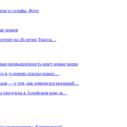
атье и гольфы. Фото
ше хоккея
лотерее на 20-летии Трассы…
ющая промышленность ищет новые ниши
год в условиях поиска новых…
рая — о том, как изменился реальный…
на продукты в Алтайском крае за…
гие университеты. Комментарий…