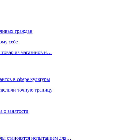
чивых граждан
ому себе
 товар из магазинов и…
антов в сфере культуры
еделили точную границу
а о занятости
улы становятся испытанием для…