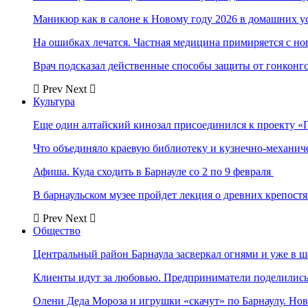
Маникюр как в салоне к Новому году 2026 в домашних у
На ошибках лечатся. Частная медицина примиряется с н
Врач подсказал действенные способы защиты от гонконг
Prev
Next
Культура
Еще один алтайский кинозал присоединился к проекту «
Что объединяло краевую библиотеку и кузнечно-механи
Афиша. Куда сходить в Барнауле со 2 по 9 февраля
В барнаульском музее пройдет лекция о древних крепост
Prev
Next
Общество
Центральный район Барнаула засверкал огнями и уже в ш
Клиенты идут за любовью. Предприниматели поделились 
Олени Деда Мороза и игрушки «скачут» по Барнаулу. Но