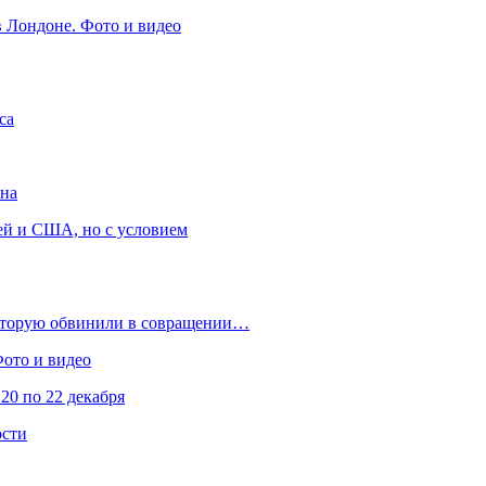
в Лондоне. Фото и видео
са
она
ей и США, но с условием
которую обвинили в совращении…
Фото и видео
20 по 22 декабря
ости