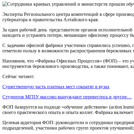
Эксперты Регионального центра компетенций в сфере произво
губернатора и правительства Алтайского края.
За один рабочий день представители органов исполнительной 
находить и устранять потери, мешающие офисному процессу б
С задачами офисной фабрики участники справились успешно, п
отметили пользу в возможности распространения бережливых те
Напомним, что «Фабрика Офисных Процессов» (ФОП) – это уче
инструментов бережливого производства, а также понимают, к
Сейчас читают:
Существенную часть платных мест сократят в вузах
Студентов МГПУ массово вынуждают перевестись в другие…
ФОП базируется на подходе «обучение действием» (action learn
своего практического опыта и опыта коллег. Фабрика включает
Целевая аудитория ФОП: руководители и сотрудники предприят
подразделений, участники рабочих групп проектов улучшений