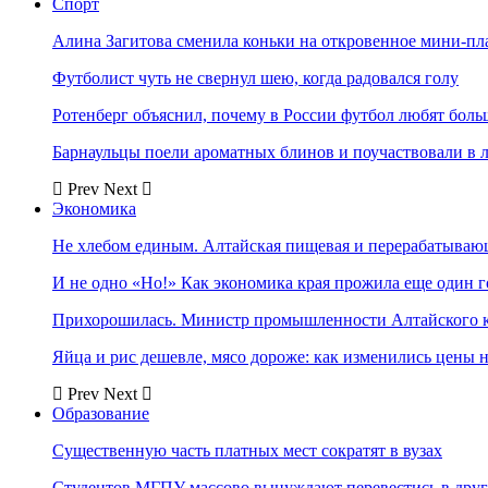
Спорт
Алина Загитова сменила коньки на откровенное мини-пл
Футболист чуть не свернул шею, когда радовался голу
Ротенберг объяснил, почему в России футбол любят боль
Барнаульцы поели ароматных блинов и поучаствовали в 
Prev
Next
Экономика
Не хлебом единым. Алтайская пищевая и перерабатыва
И не одно «Но!» Как экономика края прожила еще один 
Прихорошилась. Министр промышленности Алтайского к
Яйца и рис дешевле, мясо дороже: как изменились цены 
Prev
Next
Образование
Существенную часть платных мест сократят в вузах
Студентов МГПУ массово вынуждают перевестись в дру