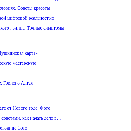
словиях. Советы красоты
овой цифровой реальностью
ского гриппа. Точные симптомы
Пушкинская карта»
ческую мастерскую
ях Горного Алтая
аге от Нового года. Фото
советами, как начать дело в…
вогодние фото