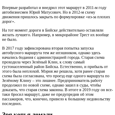
Впервые разработал и внедрил этот маршрут в 2011-м году
автобизнесмен Юрий Матусович. Но в 2012-м схему
движения пришлось закрыть по формулировке «из-за плохих
дорог».
На тот момент дороги в Бийске действительно оставляли
желать лучшего. Например, в микрорайоне Трест их вообще
не было.
В 2017 году зафиксирована вторая попытка запуска
автобусного маршрута тем же ипэшником, однако здесь
начались бодания с администрацией города. Старая схема
проходила через Зелёный Клин, к слову самый
густонаселенный район Бийска. Естественно, и прибыль от
этого была неплохой. Мэрия же решила, хотя ранее старая
схема была согласована, что проезд еще одного маршрута по
Зелёному Клину – это лишнее. Предприниматель работу
продолжил по новой схеме, однако зашел в суды, чтобы
доказать, что старая схема законна. В итоге в 2019 году он все-
таки бросил маршрут, даже не предупредив об этом
пассажиров, что, конечно, привело к большому недовольству
последних.
Зря копья ломали