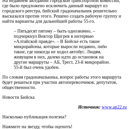
На недавнем заседании городской транспортной комиссии,
где было предложено исключить данный маршрут из
городского реестра, бийский градоначальник решительно
высказался против этого. Решено создать рабочую группу и
найти варианты для дальнейшей работы 55-го.
– Пятьдесят пятому – быть однозначно, –
подчеркнул Виктор Щигрев в интервью
«Алтайской правде». – В Бийске есть такие
микрорайоны, которые выросли недавно, либо
такие, где никогда не ходил автобус. Людям,
живущим в них, далеко идти до остановок на
другие маршруты – АБ, Трест, 23-й микрорайон.
55-й был очень удобен.
По словам градоначальника, вопрос работы этого маршрута
будет решаться при участии автоперевозчиков, депутатов,
общественности.
Новости Бийска
Источник:
www.ap22.ru
Насколько публикация полезна?
Нажмите на звезду, чтобы оценить!