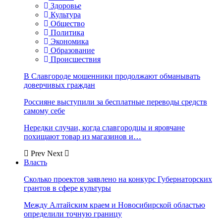
Здоровье
Культура
Общество
Политика
Экономика
Образование
Происшествия
В Славгороде мошенники продолжают обманывать
доверчивых граждан
Россияне выступили за бесплатные переводы средств
самому себе
Нередки случаи, когда славгородцы и яровчане
похищают товар из магазинов и…
Prev
Next
Власть
Сколько проектов заявлено на конкурс Губернаторских
грантов в сфере культуры
Между Алтайским краем и Новосибирской областью
определили точную границу