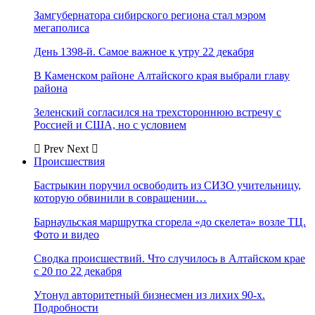
Замгубернатора сибирского региона стал мэром
мегаполиса
День 1398-й. Самое важное к утру 22 декабря
В Каменском районе Алтайского края выбрали главу
района
Зеленский согласился на трехстороннюю встречу с
Россией и США, но с условием
Prev
Next
Происшествия
Бастрыкин поручил освободить из СИЗО учительницу,
которую обвинили в совращении…
Барнаульская маршрутка сгорела «до скелета» возле ТЦ.
Фото и видео
Сводка происшествий. Что случилось в Алтайском крае
с 20 по 22 декабря
Утонул авторитетный бизнесмен из лихих 90-х.
Подробности