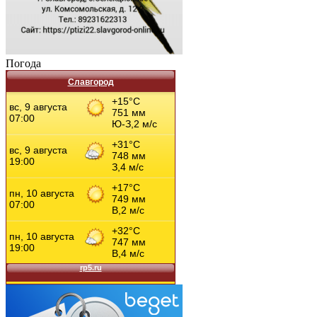
Погода
Славгород