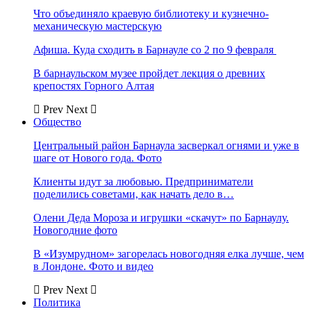
Что объединяло краевую библиотеку и кузнечно-
механическую мастерскую
Афиша. Куда сходить в Барнауле со 2 по 9 февраля
В барнаульском музее пройдет лекция о древних
крепостях Горного Алтая
Prev
Next
Общество
Центральный район Барнаула засверкал огнями и уже в
шаге от Нового года. Фото
Клиенты идут за любовью. Предприниматели
поделились советами, как начать дело в…
Олени Деда Мороза и игрушки «скачут» по Барнаулу.
Новогодние фото
В «Изумрудном» загорелась новогодняя елка лучше, чем
в Лондоне. Фото и видео
Prev
Next
Политика