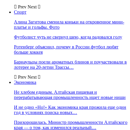
Prev
Next
Спорт
Алина Загитова сменила коньки на откровенное мини-
платье и гольфы. Фото
Футболист чуть не свернул шею, когда радовался голу
Ротенберг объяснил, почему в России футбол любят
больше хоккея
Барнаульцы поели ароматных блинов и поучаствовали в
лотерее на 20-летии Трассы…
Prev
Next
Экономика
Не хлебом единым. Алтайская пищевая и
перерабатывающая промышленность ищет новые ниши
И не одно «Но!» Как экономика края прожила еще один
год в условиях поиска новых…
Прихорошилась. Министр промышленности Алтайского
края — о том, как изменился реальный…