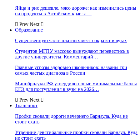
Яйца и рис дешевле, мясо дороже: как изменились цены
на продукты в Алтайском крае за…
Prev
Next
Образование
Существенную часть платных мест сократят в вузах
Студентов МГПУ массово вынуждают перевестись в
другие университеты. Комментарий…
Главные угрозы здоровью школьников: названы три
самых частых диагноза в России
Минобрнауки РФ утвердило новые минимальные баллы
ЕГЭ для поступления в вузы на 2026…
Prev
Next
Транспорт
Пробки сковали дороги вечернего Барнаула. Куда не
стоит ехать
Утренние девятибалльные пробки сковали Барнаул. Куда
не стоит ехать