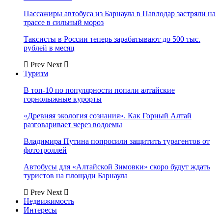
Пассажиры автобуса из Барнаула в Павлодар застряли на
трассе в сильный мороз
Таксисты в России теперь зарабатывают до 500 тыс.
рублей в месяц
Prev
Next
Туризм
В топ-10 по популярности попали алтайские
горнолыжные курорты
«Древняя экология сознания». Как Горный Алтай
разговаривает через водоемы
Владимира Путина попросили защитить турагентов от
фототроллей
Автобусы для «Алтайской Зимовки» скоро будут ждать
туристов на площади Барнаула
Prev
Next
Недвижимость
Интересы