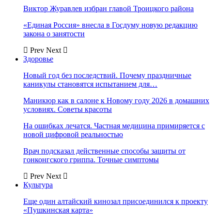
Виктор Журавлев избран главой Троицкого района
«Единая Россия» внесла в Госдуму новую редакцию
закона о занятости
Prev
Next
Здоровье
Новый год без последствий. Почему праздничные
каникулы становятся испытанием для…
Маникюр как в салоне к Новому году 2026 в домашних
условиях. Советы красоты
На ошибках лечатся. Частная медицина примиряется с
новой цифровой реальностью
Врач подсказал действенные способы защиты от
гонконгского гриппа. Точные симптомы
Prev
Next
Культура
Еще один алтайский кинозал присоединился к проекту
«Пушкинская карта»