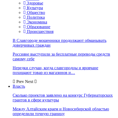
Здоровье
Культура
Общество
Политика
Экономика
Образование
Происшествия
В Славгороде мошенники продолжают обманывать
доверчивых граждан
Россияне выступили за бесплатные переводы средств
самому себе
Нередки случаи, когда славгородцы и яровчане
похищают товар из магазинов и…
Prev
Next
Власть
Сколько проектов заявлено на конкурс Губернаторских
грантов в сфере культуры
Между Алтайским краем и Новосибирской областью
определили точную границу