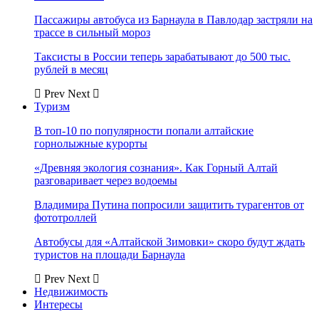
Пассажиры автобуса из Барнаула в Павлодар застряли на
трассе в сильный мороз
Таксисты в России теперь зарабатывают до 500 тыс.
рублей в месяц
Prev
Next
Туризм
В топ-10 по популярности попали алтайские
горнолыжные курорты
«Древняя экология сознания». Как Горный Алтай
разговаривает через водоемы
Владимира Путина попросили защитить турагентов от
фототроллей
Автобусы для «Алтайской Зимовки» скоро будут ждать
туристов на площади Барнаула
Prev
Next
Недвижимость
Интересы