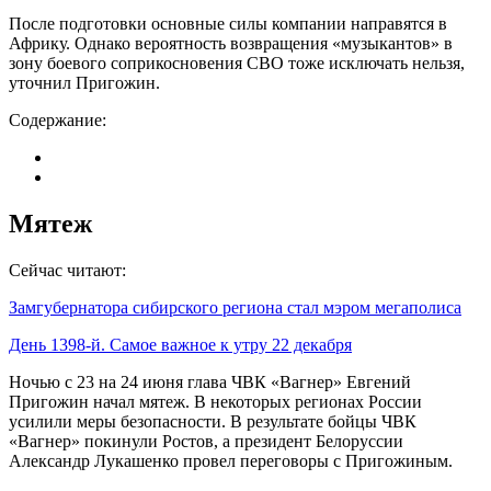
После подготовки основные силы компании направятся в
Африку. Однако вероятность возвращения «музыкантов» в
зону боевого соприкосновения СВО тоже исключать нельзя,
уточнил Пригожин.
Содержание:
Мятеж
Сейчас читают:
Замгубернатора сибирского региона стал мэром мегаполиса
День 1398-й. Самое важное к утру 22 декабря
Ночью с 23 на 24 июня глава ЧВК «Вагнер» Евгений
Пригожин начал мятеж. В некоторых регионах России
усилили меры безопасности. В результате бойцы ЧВК
«Вагнер» покинули Ростов, а президент Белоруссии
Александр Лукашенко провел переговоры с Пригожиным.