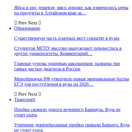
Яйца и рис дешевле, мясо дороже: как изменились цены
на продукты в Алтайском крае за…
Prev
Next
Образование
Существенную часть платных мест сократят в вузах
Студентов МГПУ массово вынуждают перевестись в
другие университеты. Комментарий…
Главные угрозы здоровью школьников: названы три
самых частых диагноза в России
Минобрнауки РФ утвердило новые минимальные баллы
ЕГЭ для поступления в вузы на 2026…
Prev
Next
Транспорт
Пробки сковали дороги вечернего Барнаула. Куда не
стоит ехать
Утренние девятибалльные пробки сковали Барнаул. Куда
не стоит ехать