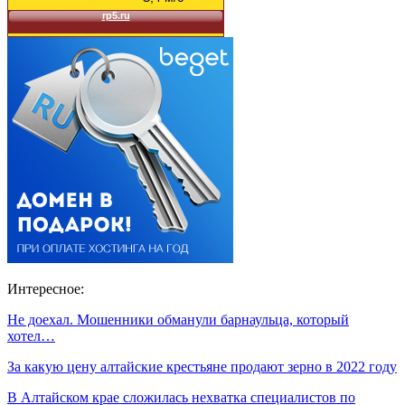
Интересное:
Не доехал. Мошенники обманули барнаульца, который
хотел…
За какую цену алтайские крестьяне продают зерно в 2022 году
В Алтайском крае сложилась нехватка специалистов по