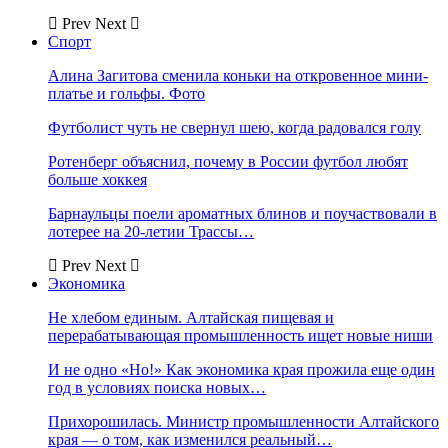
Prev
Next
Спорт
Алина Загитова сменила коньки на откровенное мини-
платье и гольфы. Фото
Футболист чуть не свернул шею, когда радовался голу
Ротенберг объяснил, почему в России футбол любят
больше хоккея
Барнаульцы поели ароматных блинов и поучаствовали в
лотерее на 20-летии Трассы…
Prev
Next
Экономика
Не хлебом единым. Алтайская пищевая и
перерабатывающая промышленность ищет новые ниши
И не одно «Но!» Как экономика края прожила еще один
год в условиях поиска новых…
Прихорошилась. Министр промышленности Алтайского
края — о том, как изменился реальный…