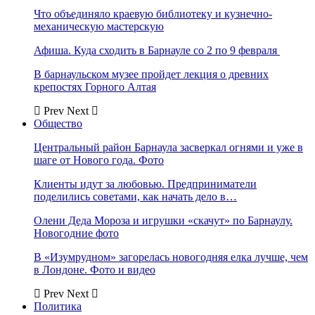
Что объединяло краевую библиотеку и кузнечно-
механическую мастерскую
Афиша. Куда сходить в Барнауле со 2 по 9 февраля
В барнаульском музее пройдет лекция о древних
крепостях Горного Алтая
Prev
Next
Общество
Центральный район Барнаула засверкал огнями и уже в
шаге от Нового года. Фото
Клиенты идут за любовью. Предприниматели
поделились советами, как начать дело в…
Олени Деда Мороза и игрушки «скачут» по Барнаулу.
Новогодние фото
В «Изумрудном» загорелась новогодняя елка лучше, чем
в Лондоне. Фото и видео
Prev
Next
Политика