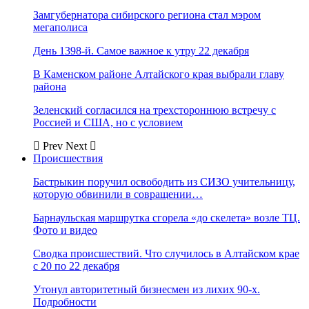
Замгубернатора сибирского региона стал мэром
мегаполиса
День 1398-й. Самое важное к утру 22 декабря
В Каменском районе Алтайского края выбрали главу
района
Зеленский согласился на трехстороннюю встречу с
Россией и США, но с условием
Prev
Next
Происшествия
Бастрыкин поручил освободить из СИЗО учительницу,
которую обвинили в совращении…
Барнаульская маршрутка сгорела «до скелета» возле ТЦ.
Фото и видео
Сводка происшествий. Что случилось в Алтайском крае
с 20 по 22 декабря
Утонул авторитетный бизнесмен из лихих 90-х.
Подробности