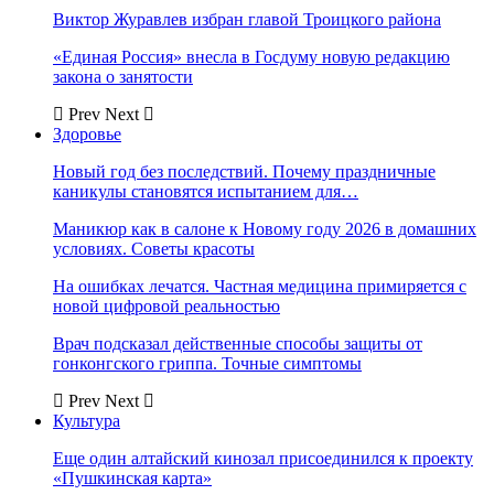
Виктор Журавлев избран главой Троицкого района
«Единая Россия» внесла в Госдуму новую редакцию
закона о занятости
Prev
Next
Здоровье
Новый год без последствий. Почему праздничные
каникулы становятся испытанием для…
Маникюр как в салоне к Новому году 2026 в домашних
условиях. Советы красоты
На ошибках лечатся. Частная медицина примиряется с
новой цифровой реальностью
Врач подсказал действенные способы защиты от
гонконгского гриппа. Точные симптомы
Prev
Next
Культура
Еще один алтайский кинозал присоединился к проекту
«Пушкинская карта»