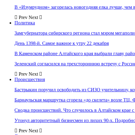
В «Изумрудном» загорелась новогодняя елка лучше, чем 
Prev
Next
Политика
Замгубернатора сибирского региона стал мэром мегаполи
День 1398-й. Самое важное к утру 22 декабря
В Каменском районе Алтайского края выбрали главу рай
Зеленский согласился на трехстороннюю встречу с Росси
Prev
Next
Происшествия
Бастрыкин поручил освободить из СИЗО учительницу, 
Барнаульская маршрутка сгорела «до скелета» возле ТЦ. 
Сводка происшествий. Что случилось в Алтайском крае с 
Утонул авторитетный бизнесмен из лихих 90-х. Подробн
Prev
Next