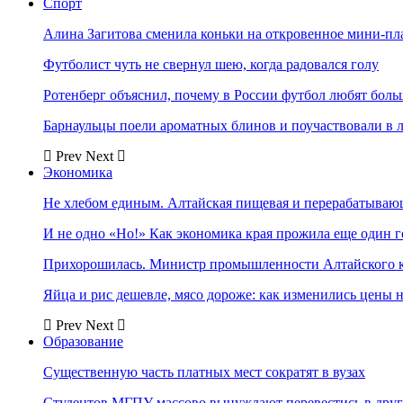
Спорт
Алина Загитова сменила коньки на откровенное мини-пл
Футболист чуть не свернул шею, когда радовался голу
Ротенберг объяснил, почему в России футбол любят боль
Барнаульцы поели ароматных блинов и поучаствовали в 
Prev
Next
Экономика
Не хлебом единым. Алтайская пищевая и перерабатыва
И не одно «Но!» Как экономика края прожила еще один 
Прихорошилась. Министр промышленности Алтайского к
Яйца и рис дешевле, мясо дороже: как изменились цены 
Prev
Next
Образование
Существенную часть платных мест сократят в вузах
Студентов МГПУ массово вынуждают перевестись в дру