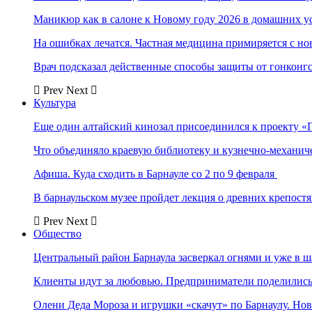
Маникюр как в салоне к Новому году 2026 в домашних у
На ошибках лечатся. Частная медицина примиряется с н
Врач подсказал действенные способы защиты от гонконг
Prev
Next
Культура
Еще один алтайский кинозал присоединился к проекту «
Что объединяло краевую библиотеку и кузнечно-механи
Афиша. Куда сходить в Барнауле со 2 по 9 февраля
В барнаульском музее пройдет лекция о древних крепост
Prev
Next
Общество
Центральный район Барнаула засверкал огнями и уже в ш
Клиенты идут за любовью. Предприниматели поделились 
Олени Деда Мороза и игрушки «скачут» по Барнаулу. Но