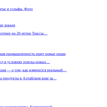
атье и гольфы. Фото
ше хоккея
лотерее на 20-летии Трассы…
ющая промышленность ищет новые ниши
год в условиях поиска новых…
рая — о том, как изменился реальный…
на продукты в Алтайском крае за…
гие университеты. Комментарий…