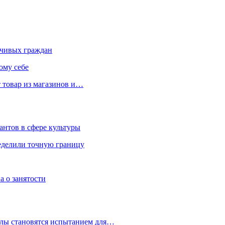
чивых граждан
ому себе
 товар из магазинов и…
антов в сфере культуры
еделили точную границу
а о занятости
улы становятся испытанием для…