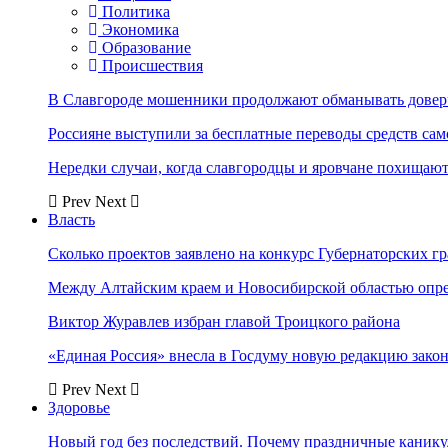
Политика
Экономика
Образование
Происшествия
В Славгороде мошенники продолжают обманывать довер
Россияне выступили за бесплатные переводы средств сам
Нередки случаи, когда славгородцы и яровчане похищают
Prev
Next
Власть
Сколько проектов заявлено на конкурс Губернаторских гр
Между Алтайским краем и Новосибирской областью опр
Виктор Журавлев избран главой Троицкого района
«Единая Россия» внесла в Госдуму новую редакцию закон
Prev
Next
Здоровье
Новый год без последствий. Почему праздничные каник