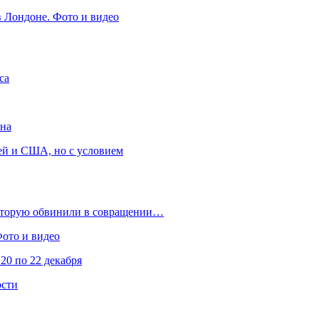
в Лондоне. Фото и видео
са
она
ей и США, но с условием
которую обвинили в совращении…
Фото и видео
20 по 22 декабря
ости