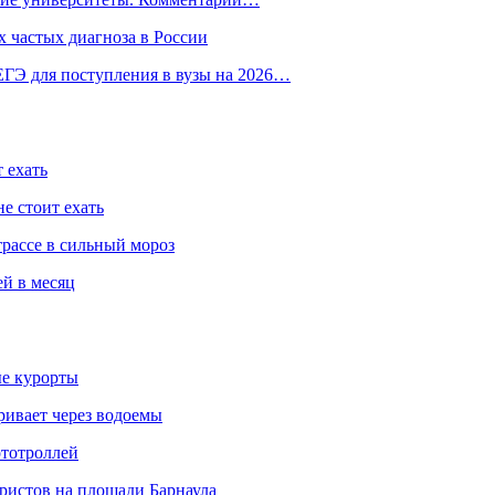
 частых диагноза в России
ГЭ для поступления в вузы на 2026…
 ехать
е стоит ехать
трассе в сильный мороз
ей в месяц
ые курорты
ривает через водоемы
ототроллей
ристов на площади Барнаула