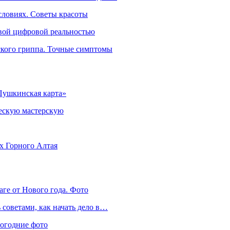
словиях. Советы красоты
овой цифровой реальностью
ского гриппа. Точные симптомы
Пушкинская карта»
ческую мастерскую
ях Горного Алтая
аге от Нового года. Фото
советами, как начать дело в…
вогодние фото