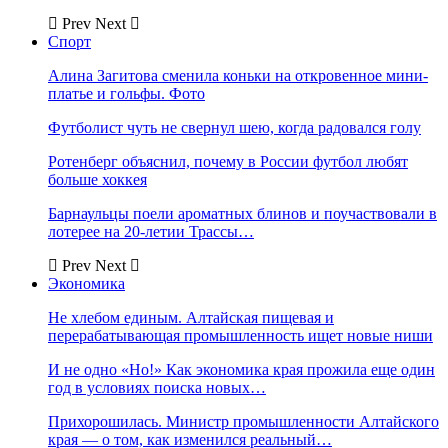
Prev
Next
Спорт
Алина Загитова сменила коньки на откровенное мини-
платье и гольфы. Фото
Футболист чуть не свернул шею, когда радовался голу
Ротенберг объяснил, почему в России футбол любят
больше хоккея
Барнаульцы поели ароматных блинов и поучаствовали в
лотерее на 20-летии Трассы…
Prev
Next
Экономика
Не хлебом единым. Алтайская пищевая и
перерабатывающая промышленность ищет новые ниши
И не одно «Но!» Как экономика края прожила еще один
год в условиях поиска новых…
Прихорошилась. Министр промышленности Алтайского
края — о том, как изменился реальный…