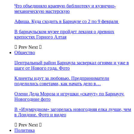
Что объединяло краевую библиотеку и кузнечно-
механическую мастерскую
Афиша. Куда сходить в Барнауле со 2 по 9 февраля
В барнаульском музее пройдет лекция о древних
крепостях Горного Алтая
Prev
Next
Общество
Центральный район Барнаула засверкал огнями и уже в
шаге от Нового года. Фото
Клиенты идут за любовью. Предприниматели
поделились советами, как начать дело в…
Олени Деда Мороза и игрушки «скачут» по Барнаулу.
Новогодние фото
В «Изумрудном» загорелась новогодняя елка лучше, чем
в Лондоне. Фото и видео
Prev
Next
Политика