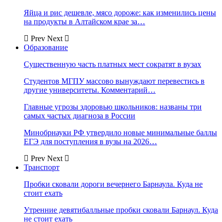
Яйца и рис дешевле, мясо дороже: как изменились цены
на продукты в Алтайском крае за…
Prev
Next
Образование
Существенную часть платных мест сократят в вузах
Студентов МГПУ массово вынуждают перевестись в
другие университеты. Комментарий…
Главные угрозы здоровью школьников: названы три
самых частых диагноза в России
Минобрнауки РФ утвердило новые минимальные баллы
ЕГЭ для поступления в вузы на 2026…
Prev
Next
Транспорт
Пробки сковали дороги вечернего Барнаула. Куда не
стоит ехать
Утренние девятибалльные пробки сковали Барнаул. Куда
не стоит ехать