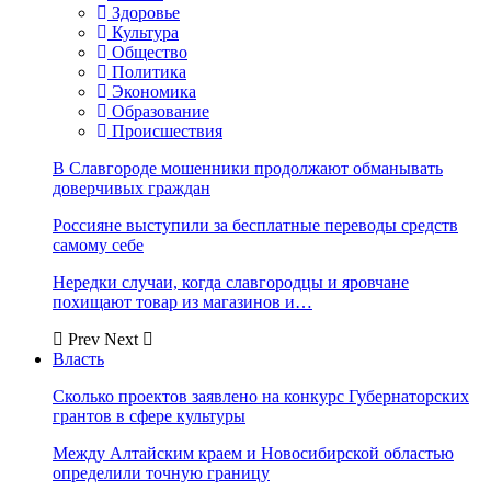
Здоровье
Культура
Общество
Политика
Экономика
Образование
Происшествия
В Славгороде мошенники продолжают обманывать
доверчивых граждан
Россияне выступили за бесплатные переводы средств
самому себе
Нередки случаи, когда славгородцы и яровчане
похищают товар из магазинов и…
Prev
Next
Власть
Сколько проектов заявлено на конкурс Губернаторских
грантов в сфере культуры
Между Алтайским краем и Новосибирской областью
определили точную границу