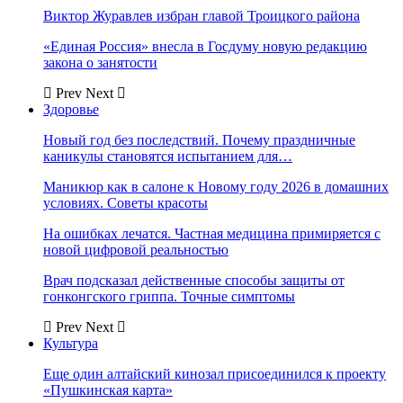
Виктор Журавлев избран главой Троицкого района
«Единая Россия» внесла в Госдуму новую редакцию
закона о занятости
Prev
Next
Здоровье
Новый год без последствий. Почему праздничные
каникулы становятся испытанием для…
Маникюр как в салоне к Новому году 2026 в домашних
условиях. Советы красоты
На ошибках лечатся. Частная медицина примиряется с
новой цифровой реальностью
Врач подсказал действенные способы защиты от
гонконгского гриппа. Точные симптомы
Prev
Next
Культура
Еще один алтайский кинозал присоединился к проекту
«Пушкинская карта»