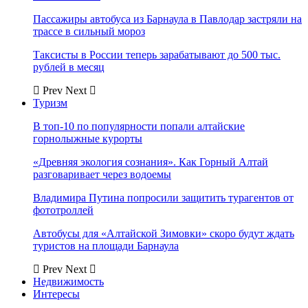
Пассажиры автобуса из Барнаула в Павлодар застряли на
трассе в сильный мороз
Таксисты в России теперь зарабатывают до 500 тыс.
рублей в месяц
Prev
Next
Туризм
В топ-10 по популярности попали алтайские
горнолыжные курорты
«Древняя экология сознания». Как Горный Алтай
разговаривает через водоемы
Владимира Путина попросили защитить турагентов от
фототроллей
Автобусы для «Алтайской Зимовки» скоро будут ждать
туристов на площади Барнаула
Prev
Next
Недвижимость
Интересы