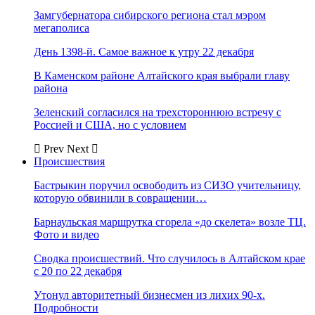
Замгубернатора сибирского региона стал мэром
мегаполиса
День 1398-й. Самое важное к утру 22 декабря
В Каменском районе Алтайского края выбрали главу
района
Зеленский согласился на трехстороннюю встречу с
Россией и США, но с условием
Prev
Next
Происшествия
Бастрыкин поручил освободить из СИЗО учительницу,
которую обвинили в совращении…
Барнаульская маршрутка сгорела «до скелета» возле ТЦ.
Фото и видео
Сводка происшествий. Что случилось в Алтайском крае
с 20 по 22 декабря
Утонул авторитетный бизнесмен из лихих 90-х.
Подробности