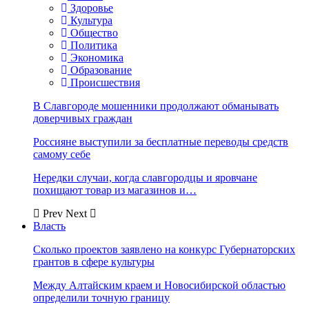
Здоровье
Культура
Общество
Политика
Экономика
Образование
Происшествия
В Славгороде мошенники продолжают обманывать
доверчивых граждан
Россияне выступили за бесплатные переводы средств
самому себе
Нередки случаи, когда славгородцы и яровчане
похищают товар из магазинов и…
Prev
Next
Власть
Сколько проектов заявлено на конкурс Губернаторских
грантов в сфере культуры
Между Алтайским краем и Новосибирской областью
определили точную границу