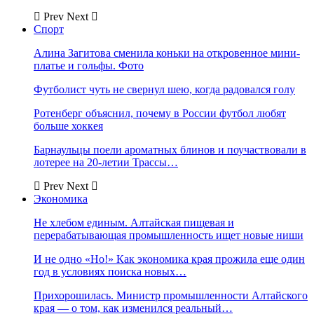
Prev
Next
Спорт
Алина Загитова сменила коньки на откровенное мини-
платье и гольфы. Фото
Футболист чуть не свернул шею, когда радовался голу
Ротенберг объяснил, почему в России футбол любят
больше хоккея
Барнаульцы поели ароматных блинов и поучаствовали в
лотерее на 20-летии Трассы…
Prev
Next
Экономика
Не хлебом единым. Алтайская пищевая и
перерабатывающая промышленность ищет новые ниши
И не одно «Но!» Как экономика края прожила еще один
год в условиях поиска новых…
Прихорошилась. Министр промышленности Алтайского
края — о том, как изменился реальный…