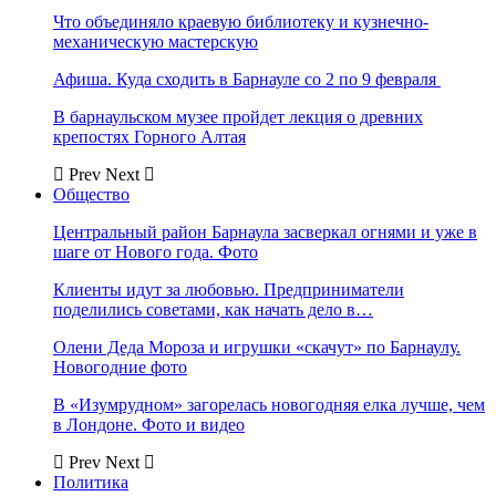
Что объединяло краевую библиотеку и кузнечно-
механическую мастерскую
Афиша. Куда сходить в Барнауле со 2 по 9 февраля
В барнаульском музее пройдет лекция о древних
крепостях Горного Алтая
Prev
Next
Общество
Центральный район Барнаула засверкал огнями и уже в
шаге от Нового года. Фото
Клиенты идут за любовью. Предприниматели
поделились советами, как начать дело в…
Олени Деда Мороза и игрушки «скачут» по Барнаулу.
Новогодние фото
В «Изумрудном» загорелась новогодняя елка лучше, чем
в Лондоне. Фото и видео
Prev
Next
Политика