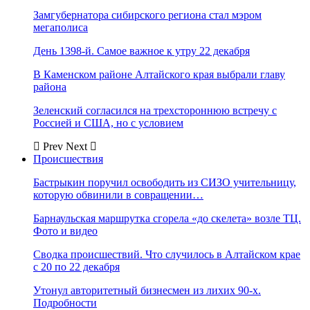
Замгубернатора сибирского региона стал мэром
мегаполиса
День 1398-й. Самое важное к утру 22 декабря
В Каменском районе Алтайского края выбрали главу
района
Зеленский согласился на трехстороннюю встречу с
Россией и США, но с условием
Prev
Next
Происшествия
Бастрыкин поручил освободить из СИЗО учительницу,
которую обвинили в совращении…
Барнаульская маршрутка сгорела «до скелета» возле ТЦ.
Фото и видео
Сводка происшествий. Что случилось в Алтайском крае
с 20 по 22 декабря
Утонул авторитетный бизнесмен из лихих 90-х.
Подробности