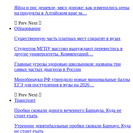
Яйца и рис дешевле, мясо дороже: как изменились цены
на продукты в Алтайском крае за…
Prev
Next
Образование
Существенную часть платных мест сократят в вузах
Студентов МГПУ массово вынуждают перевестись в
другие университеты. Комментарий…
Главные угрозы здоровью школьников: названы три
самых частых диагноза в России
Минобрнауки РФ утвердило новые минимальные баллы
ЕГЭ для поступления в вузы на 2026…
Prev
Next
Транспорт
Пробки сковали дороги вечернего Барнаула. Куда не
стоит ехать
Утренние девятибалльные пробки сковали Барнаул. Куда
не стоит ехать