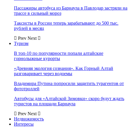
Пассажиры автобуса из Барнаула в Павлодар застряли на
трассе в сильный мороз
Таксисты в России теперь зарабатывают до 500 тыс.
рублей в месяц
Prev
Next
Туризм
В топ-10 по популярности попали алтайские
горнолыжные курорты
«Древняя экология сознания». Как Горный Алтай
разговаривает через водоемы
Владимира Путина попросили защитить турагентов от
фототроллей
Автобусы для «Алтайской Зимовки» скоро будут ждать
туристов на площади Барнаула
Prev
Next
Недвижимость
Интересы