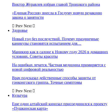
Виктор Журавлев избран главой Троицкого района
«Единая Россия» внесла в Госдуму новую редакцию
закона о занятости
Prev
Next
Здоровье
Новый год без последствий. Почему праздничные
каникулы становятся испытанием для…
Маникюр как в салоне к Новому году 2026 в домашних
условиях. Советы красоты
На ошибках лечатся. Частная медицина примиряется с
новой цифровой реальностью
Врач подсказал действенные способы защиты от
гонконгского гриппа. Точные симптомы
Prev
Next
Культура
Еще один алтайский кинозал присоединился к проекту
«Пушкинская карта»