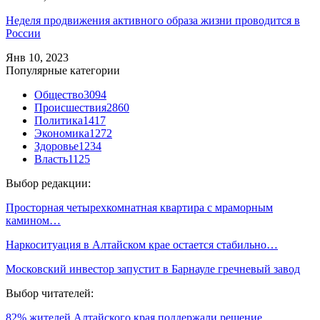
Неделя продвижения активного образа жизни проводится в
России
Янв 10, 2023
Популярные категории
Общество
3094
Происшествия
2860
Политика
1417
Экономика
1272
Здоровье
1234
Власть
1125
Выбор редакции:
Просторная четырехкомнатная квартира с мраморным
камином…
Наркоситуация в Алтайском крае остается стабильно…
Московский инвестор запустит в Барнауле гречневый завод
Выбор читателей:
82% жителей Алтайского края поддержали решение