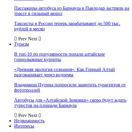
Пассажиры автобуса из Барнаула в Павлодар застряли на
трассе в сильный мороз
Таксисты в России теперь зарабатывают до 500 тыс.
рублей в месяц
Prev
Next
Туризм
В топ-10 по популярности попали алтайские
горнолыжные курорты
«Древняя экология сознания». Как Горный Алтай
разговаривает через водоемы
Владимира Путина попросили защитить турагентов от
фототроллей
Автобусы для «Алтайской Зимовки» скоро будут ждать
туристов на площади Барнаула
Prev
Next
Недвижимость
Интересы