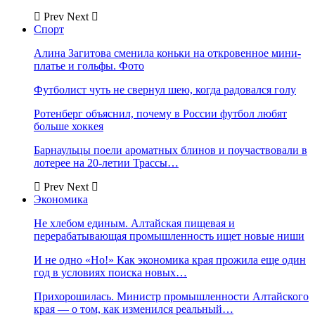
Prev
Next
Спорт
Алина Загитова сменила коньки на откровенное мини-
платье и гольфы. Фото
Футболист чуть не свернул шею, когда радовался голу
Ротенберг объяснил, почему в России футбол любят
больше хоккея
Барнаульцы поели ароматных блинов и поучаствовали в
лотерее на 20-летии Трассы…
Prev
Next
Экономика
Не хлебом единым. Алтайская пищевая и
перерабатывающая промышленность ищет новые ниши
И не одно «Но!» Как экономика края прожила еще один
год в условиях поиска новых…
Прихорошилась. Министр промышленности Алтайского
края — о том, как изменился реальный…