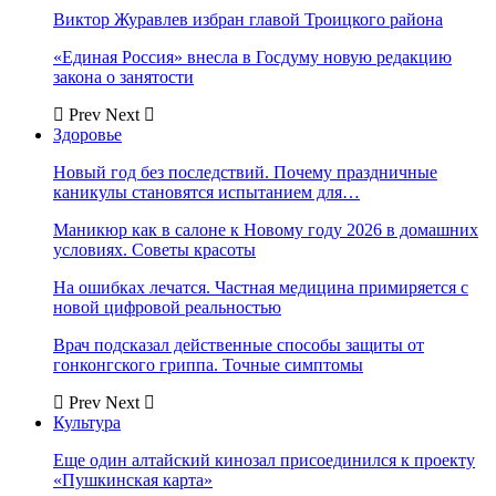
Виктор Журавлев избран главой Троицкого района
«Единая Россия» внесла в Госдуму новую редакцию
закона о занятости
Prev
Next
Здоровье
Новый год без последствий. Почему праздничные
каникулы становятся испытанием для…
Маникюр как в салоне к Новому году 2026 в домашних
условиях. Советы красоты
На ошибках лечатся. Частная медицина примиряется с
новой цифровой реальностью
Врач подсказал действенные способы защиты от
гонконгского гриппа. Точные симптомы
Prev
Next
Культура
Еще один алтайский кинозал присоединился к проекту
«Пушкинская карта»