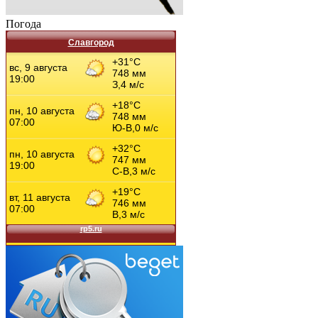
Погода
Славгород