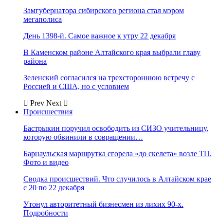
Замгубернатора сибирского региона стал мэром
мегаполиса
День 1398-й. Самое важное к утру 22 декабря
В Каменском районе Алтайского края выбрали главу
района
Зеленский согласился на трехстороннюю встречу с
Россией и США, но с условием
Prev
Next
Происшествия
Бастрыкин поручил освободить из СИЗО учительницу,
которую обвинили в совращении…
Барнаульская маршрутка сгорела «до скелета» возле ТЦ.
Фото и видео
Сводка происшествий. Что случилось в Алтайском крае
с 20 по 22 декабря
Утонул авторитетный бизнесмен из лихих 90-х.
Подробности