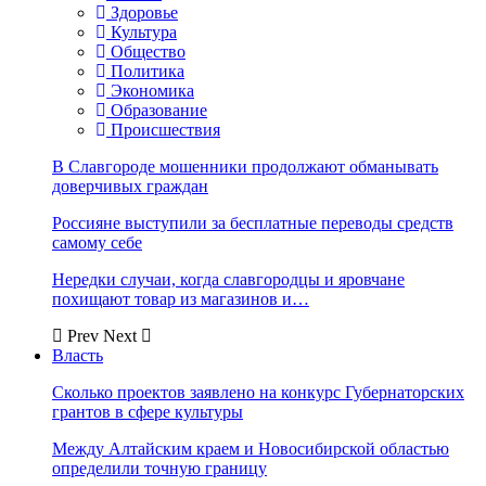
Здоровье
Культура
Общество
Политика
Экономика
Образование
Происшествия
В Славгороде мошенники продолжают обманывать
доверчивых граждан
Россияне выступили за бесплатные переводы средств
самому себе
Нередки случаи, когда славгородцы и яровчане
похищают товар из магазинов и…
Prev
Next
Власть
Сколько проектов заявлено на конкурс Губернаторских
грантов в сфере культуры
Между Алтайским краем и Новосибирской областью
определили точную границу