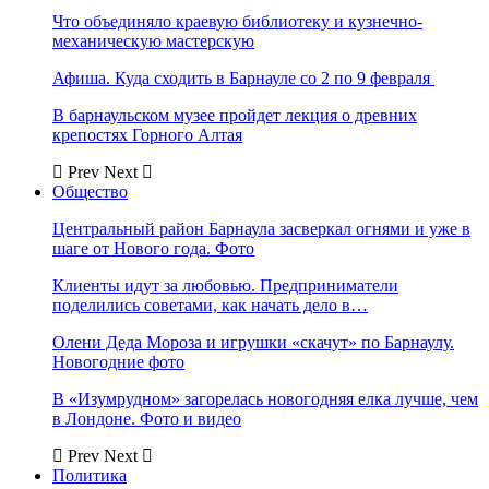
Что объединяло краевую библиотеку и кузнечно-
механическую мастерскую
Афиша. Куда сходить в Барнауле со 2 по 9 февраля
В барнаульском музее пройдет лекция о древних
крепостях Горного Алтая
Prev
Next
Общество
Центральный район Барнаула засверкал огнями и уже в
шаге от Нового года. Фото
Клиенты идут за любовью. Предприниматели
поделились советами, как начать дело в…
Олени Деда Мороза и игрушки «скачут» по Барнаулу.
Новогодние фото
В «Изумрудном» загорелась новогодняя елка лучше, чем
в Лондоне. Фото и видео
Prev
Next
Политика