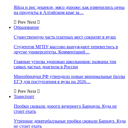
Яйца и рис дешевле, мясо дороже: как изменились цены
на продукты в Алтайском крае за…
Prev
Next
Образование
Существенную часть платных мест сократят в вузах
Студентов МГПУ массово вынуждают перевестись в
другие университеты. Комментарий…
Главные угрозы здоровью школьников: названы три
самых частых диагноза в России
Минобрнауки РФ утвердило новые минимальные баллы
ЕГЭ для поступления в вузы на 2026…
Prev
Next
Транспорт
Пробки сковали дороги вечернего Барнаула. Куда не
стоит ехать
Утренние девятибалльные пробки сковали Барнаул. Куда
не стоит ехать