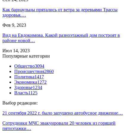
Как барнаульцы прятались от ветра за деревьями Трассы
здоровья.…
Фев 9, 2023
Вид на Евдокимова. Какой разноэтажный дом построят в
районе новой…
Июл 14, 2023
Популярные категории
Общество
3094
Происшествия
2860
Политика
1417
Экономика
1272
Здоровье
1234
Власть
1125
Выбор редакции:
21 сентября 2022 г. было запущено автобусное движение…
Сотрудники МЧС эвакуировали 20 человек из горящей
пятиэтажки…