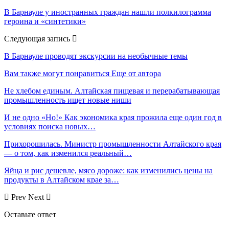
В Барнауле у иностранных граждан нашли полкилограмма
героина и «синтетики»
Следующая запись
В Барнауле проводят экскурсии на необычные темы
Вам также могут понравиться
Еще от автора
Не хлебом единым. Алтайская пищевая и перерабатывающая
промышленность ищет новые ниши
И не одно «Но!» Как экономика края прожила еще один год в
условиях поиска новых…
Прихорошилась. Министр промышленности Алтайского края
— о том, как изменился реальный…
Яйца и рис дешевле, мясо дороже: как изменились цены на
продукты в Алтайском крае за…
Prev
Next
Оставьте ответ