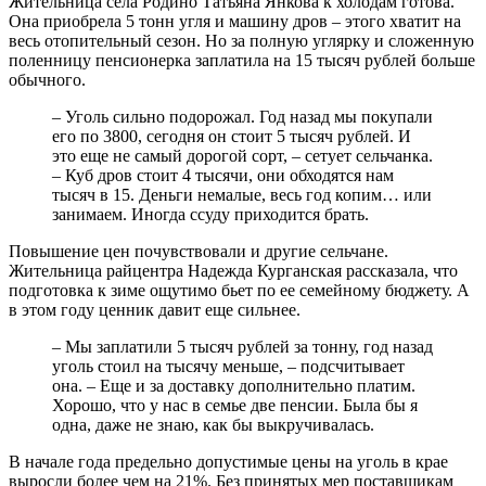
Жительница села Родино Татьяна Янкова к холодам готова.
Она приобрела 5 тонн угля и машину дров – этого хватит на
весь отопительный сезон. Но за полную углярку и сложенную
поленницу пенсионерка заплатила на 15 тысяч рублей больше
обычного.
– Уголь сильно подорожал. Год назад мы покупали
его по 3800, сегодня он стоит 5 тысяч рублей. И
это еще не самый дорогой сорт, – сетует сельчанка.
– Куб дров стоит 4 тысячи, они обходятся нам
тысяч в 15. Деньги немалые, весь год копим… или
занимаем. Иногда ссуду приходится брать.
Повышение цен почувствовали и другие сельчане.
Жительница райцентра Надежда Курганская рассказала, что
подготовка к зиме ощутимо бьет по ее семейному бюджету. А
в этом году ценник давит еще сильнее.
– Мы заплатили 5 тысяч рублей за тонну, год назад
уголь стоил на тысячу меньше, – подсчитывает
она. – Еще и за доставку дополнительно платим.
Хорошо, что у нас в семье две пенсии. Была бы я
одна, даже не знаю, как бы выкручивалась.
В начале года предельно допустимые цены на уголь в крае
выросли более чем на 21%. Без принятых мер поставщикам