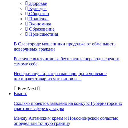
Здоровье
Культура
Общество
Политика
Экономика
Образование
Происшествия
В Славгороде мошенники продолжают обманывать
доверчивых граждан
Россияне выступили за бесплатные переводы средств
самому себе
Нередки случаи, когда славгородцы и яровчане
похищают товар из магазинов и…
Prev
Next
Власть
Сколько проектов заявлено на конкурс Губернаторских
грантов в сфере культуры
Между Алтайским краем и Новосибирской областью
определили точную границу