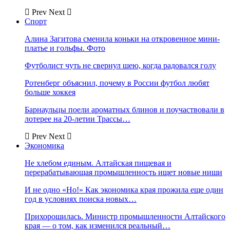
Prev
Next
Спорт
Алина Загитова сменила коньки на откровенное мини-
платье и гольфы. Фото
Футболист чуть не свернул шею, когда радовался голу
Ротенберг объяснил, почему в России футбол любят
больше хоккея
Барнаульцы поели ароматных блинов и поучаствовали в
лотерее на 20-летии Трассы…
Prev
Next
Экономика
Не хлебом единым. Алтайская пищевая и
перерабатывающая промышленность ищет новые ниши
И не одно «Но!» Как экономика края прожила еще один
год в условиях поиска новых…
Прихорошилась. Министр промышленности Алтайского
края — о том, как изменился реальный…