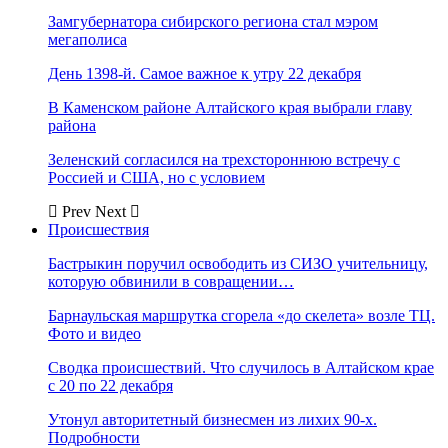
Замгубернатора сибирского региона стал мэром
мегаполиса
День 1398-й. Самое важное к утру 22 декабря
В Каменском районе Алтайского края выбрали главу
района
Зеленский согласился на трехстороннюю встречу с
Россией и США, но с условием
Prev
Next
Происшествия
Бастрыкин поручил освободить из СИЗО учительницу,
которую обвинили в совращении…
Барнаульская маршрутка сгорела «до скелета» возле ТЦ.
Фото и видео
Сводка происшествий. Что случилось в Алтайском крае
с 20 по 22 декабря
Утонул авторитетный бизнесмен из лихих 90-х.
Подробности