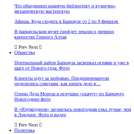
Что объединяло краевую библиотеку и кузнечно-
механическую мастерскую
Афиша. Куда сходить в Барнауле со 2 по 9 февраля
В барнаульском музее пройдет лекция о древних
крепостях Горного Алтая
Prev
Next
Общество
Центральный район Барнаула засверкал огнями и уже в
шаге от Нового года. Фото
Клиенты идут за любовью. Предприниматели
поделились советами, как начать дело в…
Олени Деда Мороза и игрушки «скачут» по Барнаулу.
Новогодние фото
В «Изумрудном» загорелась новогодняя елка лучше, чем
в Лондоне. Фото и видео
Prev
Next
Политика