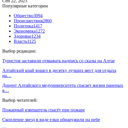
Сен 22, 2023
Популярные категории
Общество
3094
Происшествия
2860
Политика
1417
Экономика
1272
Здоровье
1234
Власть
1125
Выбор редакции:
Туристов заставили отмывать надпись со скалы на Алтае
Алтайский край вошел в десятку лучших мест для отдыха
на…
Доцент Алтайского медуниверситета спасает жизни раненых
в…
Выбор читателей:
Пожарный извещатель спасёт при пожаре
Скопление звезд в виде елки обнаружили на небе