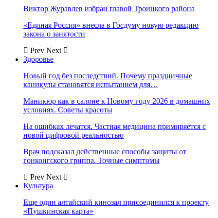
Виктор Журавлев избран главой Троицкого района
«Единая Россия» внесла в Госдуму новую редакцию
закона о занятости
Prev
Next
Здоровье
Новый год без последствий. Почему праздничные
каникулы становятся испытанием для…
Маникюр как в салоне к Новому году 2026 в домашних
условиях. Советы красоты
На ошибках лечатся. Частная медицина примиряется с
новой цифровой реальностью
Врач подсказал действенные способы защиты от
гонконгского гриппа. Точные симптомы
Prev
Next
Культура
Еще один алтайский кинозал присоединился к проекту
«Пушкинская карта»