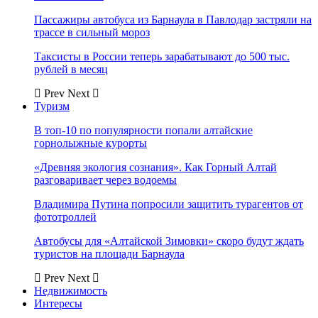
Пассажиры автобуса из Барнаула в Павлодар застряли на
трассе в сильный мороз
Таксисты в России теперь зарабатывают до 500 тыс.
рублей в месяц
Prev
Next
Туризм
В топ-10 по популярности попали алтайские
горнолыжные курорты
«Древняя экология сознания». Как Горный Алтай
разговаривает через водоемы
Владимира Путина попросили защитить турагентов от
фототроллей
Автобусы для «Алтайской Зимовки» скоро будут ждать
туристов на площади Барнаула
Prev
Next
Недвижимость
Интересы