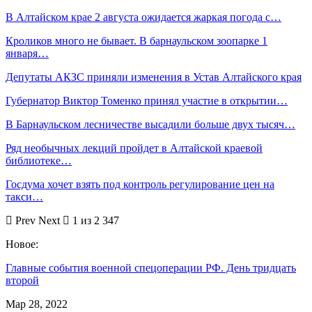
В Алтайском крае 2 августа ожидается жаркая погода с…
Кроликов много не бывает. В барнаульском зоопарке 1
января…
Депутаты АКЗС приняли изменения в Устав Алтайского края
Губернатор Виктор Томенко принял участие в открытии…
В Барнаульском лесничестве высадили больше двух тысяч…
Ряд необычных лекций пройдет в Алтайской краевой
библиотеке…
Госдума хочет взять под контроль регулирование цен на
такси…
Prev
Next
1 из 2 347
Новое:
Главные события военной спецоперации РФ. День тридцать
второй
Мар 28, 2022