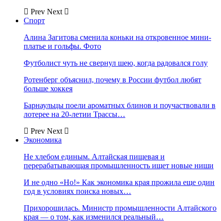
Prev
Next
Спорт
Алина Загитова сменила коньки на откровенное мини-
платье и гольфы. Фото
Футболист чуть не свернул шею, когда радовался голу
Ротенберг объяснил, почему в России футбол любят
больше хоккея
Барнаульцы поели ароматных блинов и поучаствовали в
лотерее на 20-летии Трассы…
Prev
Next
Экономика
Не хлебом единым. Алтайская пищевая и
перерабатывающая промышленность ищет новые ниши
И не одно «Но!» Как экономика края прожила еще один
год в условиях поиска новых…
Прихорошилась. Министр промышленности Алтайского
края — о том, как изменился реальный…