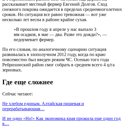
рассказывает местный фермер Евгений Долгов. Сход
снежного покрова ожидается в пределах среднемноголетних
сроков. Но ситуация все равно тревожная — вот уже
несколько лет весна в районе крайне сухая.
«В прошлом году в апреле у нас выпало 3
мм осадков, в мае — два. Разве это дожди?», —
недоумевает фермер.
По его словам, по аналогичному сценарию ситуация
развивалась в злополучном 2012 году, когда по краю
повсеместно был введен режим ЧС. Осенью того года
Ребрихинский район смог собрать в среднем всего 4 ц/га
зерновых.
Где еще сложнее
Сейчас читают:
Не хлебом единым. Алтайская пищевая и
перерабатывающая…
И не одно «Но!» Как экономика края прожила еще один год
в…