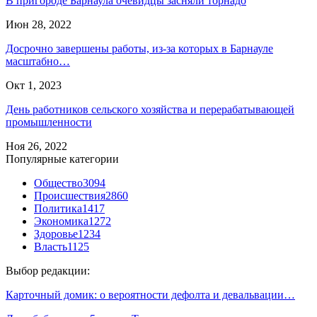
В пригороде Барнаула очевидцы засняли торнадо
Июн 28, 2022
Досрочно завершены работы, из-за которых в Барнауле
масштабно…
Окт 1, 2023
День работников сельского хозяйства и перерабатывающей
промышленности
Ноя 26, 2022
Популярные категории
Общество
3094
Происшествия
2860
Политика
1417
Экономика
1272
Здоровье
1234
Власть
1125
Выбор редакции:
Карточный домик: о вероятности дефолта и девальвации…