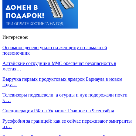
Интересное:
Огромное дерево упало на женщину и сломало ей
позвоночник
Алтайские сотрудники МЧС обеспечат безопасность в
местах…
Выручка первых продуктовых ярмарок Барнаула в новом
году…
Телевизоры подешевели, а огурцы и лук подорожали почти
в …
Спецоперация РФ на Украине. Главное на 9 сентября
Русофобия за границей: как ее сейчас переживают эмигранты
из…