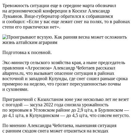
Тревожность ситуации еще в середине марта обозначил
на агрономической конфереции в Косихе Александр
Лукьянов. Вице-губернатор обратился к собравшимся
и сообщил: «Если у вас еще лежит снег на полях, то в районах
степи его практически нет».
Подготовка к посевной.
Экс-министр сельского хозяйства края, а ныне председатель
правления «Агросоюза» Александр Чеботаев рассказал
altapress.ru, что вызывает опасение ситуация в районах
восточной и западной Кулунды, где снег сошел раньше срока
примерно на неделю, что грозит пересушенностью почвы
и суховеями.
Приграничной с Казахстаном зоне уже несколько лет не везет
с погодой — засуха 2022 года снизила урожайность
по зерновым в Угловском районе до 2,9 ц/га, в Бурлинском —
до 4,1 ц/га, в Кулундинском — до 4,5 ц/га, что совсем негусто.
По мнению Александра Чеботаева, нынешняя ситуация
с ранним сходом снега может отразиться на всходах