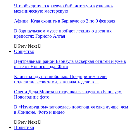
Что объединяло краевую библиотеку и кузнечно-
механическую мастерскую
Афиша. Куда сходить в Барнауле со 2 по 9 февраля
В барнаульском музее пройдет лекция о древних
крепостях Горного Алтая
Prev
Next
Общество
Центральный район Барнаула засверкал огнями и уже в
шаге от Нового года. Фото
Клиенты идут за любовью. Предприниматели
поделились советами, как начать дело в…
Олени Деда Мороза и игрушки «скачут» по Барнаулу.
Новогодние фото
В «Изумрудном» загорелась новогодняя елка лучше, чем
в Лондоне. Фото и видео
Prev
Next
Политика