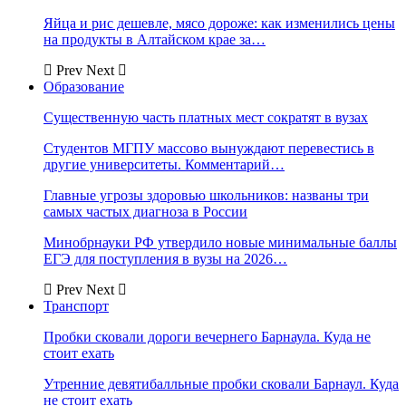
Яйца и рис дешевле, мясо дороже: как изменились цены
на продукты в Алтайском крае за…
Prev
Next
Образование
Существенную часть платных мест сократят в вузах
Студентов МГПУ массово вынуждают перевестись в
другие университеты. Комментарий…
Главные угрозы здоровью школьников: названы три
самых частых диагноза в России
Минобрнауки РФ утвердило новые минимальные баллы
ЕГЭ для поступления в вузы на 2026…
Prev
Next
Транспорт
Пробки сковали дороги вечернего Барнаула. Куда не
стоит ехать
Утренние девятибалльные пробки сковали Барнаул. Куда
не стоит ехать