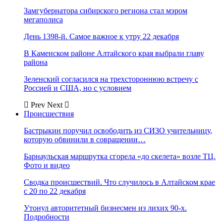
Замгубернатора сибирского региона стал мэром
мегаполиса
День 1398-й. Самое важное к утру 22 декабря
В Каменском районе Алтайского края выбрали главу
района
Зеленский согласился на трехстороннюю встречу с
Россией и США, но с условием
Prev
Next
Происшествия
Бастрыкин поручил освободить из СИЗО учительницу,
которую обвинили в совращении…
Барнаульская маршрутка сгорела «до скелета» возле ТЦ.
Фото и видео
Сводка происшествий. Что случилось в Алтайском крае
с 20 по 22 декабря
Утонул авторитетный бизнесмен из лихих 90-х.
Подробности