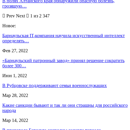
В полях Алтайского края обнаружили опасную болезнь,
грозящую…
Prev
Next
1 из 2 347
Новое:
Барнаульская IT-компания научила искусственный интеллект
определять…
Фев 27, 2022
«Барнаульский патронный завод» принял решение сократить
более 300…
Июн 1, 2022
В Рубцовске поддерживают семьи военнослужащих
Мар 28, 2022
Какие санкции бывают и так ли они страшны для российского
народа
Мар 14, 2022