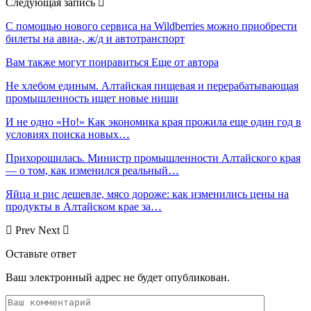
Следующая запись
С помощью нового сервиса на Wildberries можно приобрести
билеты на авиа-, ж/д и автотранспорт
Вам также могут понравиться
Еще от автора
Не хлебом единым. Алтайская пищевая и перерабатывающая
промышленность ищет новые ниши
И не одно «Но!» Как экономика края прожила еще один год в
условиях поиска новых…
Прихорошилась. Министр промышленности Алтайского края
— о том, как изменился реальный…
Яйца и рис дешевле, мясо дороже: как изменились цены на
продукты в Алтайском крае за…
Prev
Next
Оставьте ответ
Ваш электронный адрес не будет опубликован.