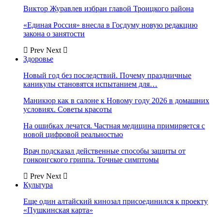
Виктор Журавлев избран главой Троицкого района
«Единая Россия» внесла в Госдуму новую редакцию
закона о занятости
Prev
Next
Здоровье
Новый год без последствий. Почему праздничные
каникулы становятся испытанием для…
Маникюр как в салоне к Новому году 2026 в домашних
условиях. Советы красоты
На ошибках лечатся. Частная медицина примиряется с
новой цифровой реальностью
Врач подсказал действенные способы защиты от
гонконгского гриппа. Точные симптомы
Prev
Next
Культура
Еще один алтайский кинозал присоединился к проекту
«Пушкинская карта»