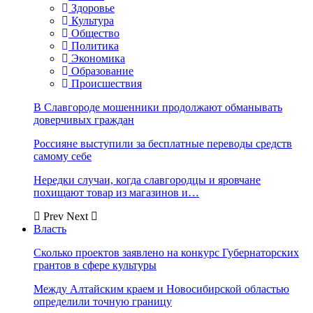
Здоровье
Культура
Общество
Политика
Экономика
Образование
Происшествия
В Славгороде мошенники продолжают обманывать
доверчивых граждан
Россияне выступили за бесплатные переводы средств
самому себе
Нередки случаи, когда славгородцы и яровчане
похищают товар из магазинов и…
Prev
Next
Власть
Сколько проектов заявлено на конкурс Губернаторских
грантов в сфере культуры
Между Алтайским краем и Новосибирской областью
определили точную границу