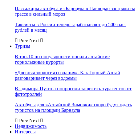
Пассажиры автобуса из Барнаула в Павлодар застряли на
трассе в сильный мороз
Таксисты в России теперь зарабатывают до 500 тыс.
рублей в месяц
Prev
Next
Туризм
В топ-10 по популярности попали алтайские
горнолыжные курорты
«Древняя экология сознания». Как Горный Алтай
разговаривает через водоемы
Владимира Путина попросили защитить турагентов от
фототроллей
Автобусы для «Алтайской Зимовки» скоро будут ждать
туристов на площади Барнаула
Prev
Next
Недвижимость
Интересы