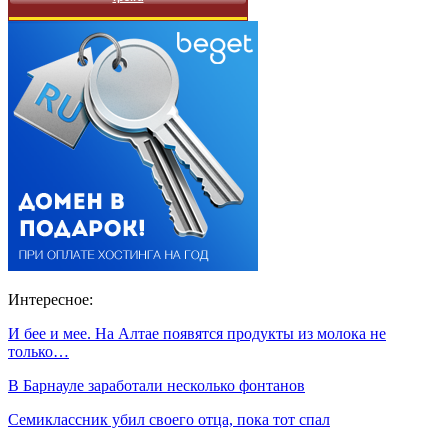
Интересное:
И бее и мее. На Алтае появятся продукты из молока не
только…
В Барнауле заработали несколько фонтанов
Семиклассник убил своего отца, пока тот спал