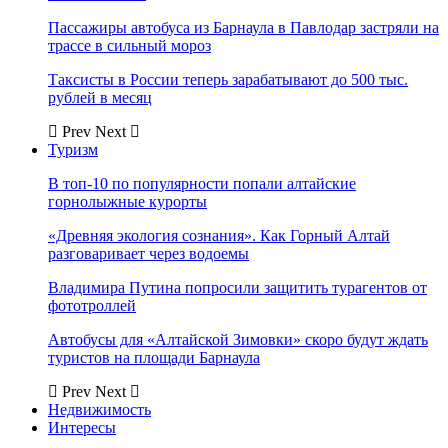
Пассажиры автобуса из Барнаула в Павлодар застряли на
трассе в сильный мороз
Таксисты в России теперь зарабатывают до 500 тыс.
рублей в месяц
Prev
Next
Туризм
В топ-10 по популярности попали алтайские
горнолыжные курорты
«Древняя экология сознания». Как Горный Алтай
разговаривает через водоемы
Владимира Путина попросили защитить турагентов от
фототроллей
Автобусы для «Алтайской Зимовки» скоро будут ждать
туристов на площади Барнаула
Prev
Next
Недвижимость
Интересы