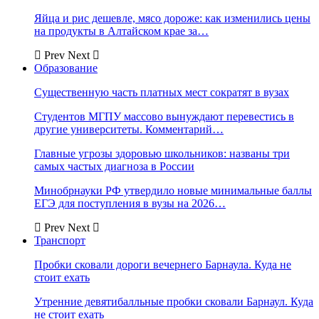
Яйца и рис дешевле, мясо дороже: как изменились цены
на продукты в Алтайском крае за…
Prev
Next
Образование
Существенную часть платных мест сократят в вузах
Студентов МГПУ массово вынуждают перевестись в
другие университеты. Комментарий…
Главные угрозы здоровью школьников: названы три
самых частых диагноза в России
Минобрнауки РФ утвердило новые минимальные баллы
ЕГЭ для поступления в вузы на 2026…
Prev
Next
Транспорт
Пробки сковали дороги вечернего Барнаула. Куда не
стоит ехать
Утренние девятибалльные пробки сковали Барнаул. Куда
не стоит ехать