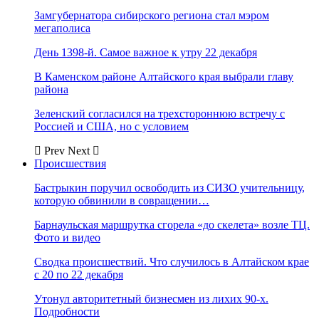
Замгубернатора сибирского региона стал мэром
мегаполиса
День 1398-й. Самое важное к утру 22 декабря
В Каменском районе Алтайского края выбрали главу
района
Зеленский согласился на трехстороннюю встречу с
Россией и США, но с условием
Prev
Next
Происшествия
Бастрыкин поручил освободить из СИЗО учительницу,
которую обвинили в совращении…
Барнаульская маршрутка сгорела «до скелета» возле ТЦ.
Фото и видео
Сводка происшествий. Что случилось в Алтайском крае
с 20 по 22 декабря
Утонул авторитетный бизнесмен из лихих 90-х.
Подробности