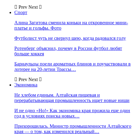
Prev
Next
Спорт
Алина Загитова сменила коньки на откровенное мини-
платье и гольфы. Фото
Футболист чуть не свернул шею, когда радовался голу
Ротенберг объяснил, почему в России футбол любят
больше хоккея
Барнаульцы поели ароматных блинов и поучаствовали в
лотерее на 20-летии Трассы…
Prev
Next
Экономика
Не хлебом единым. Алтайская пищевая и
перерабатывающая промышленность ищет новые ниши
И не одно «Но!» Как экономика края прожила еще один
год в условиях поиска новых…
Прихорошилась. Министр промышленности Алтайского
края — о том, как изменился реальный…