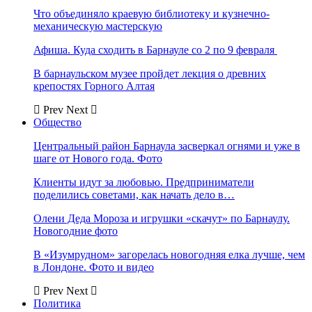
Что объединяло краевую библиотеку и кузнечно-
механическую мастерскую
Афиша. Куда сходить в Барнауле со 2 по 9 февраля
В барнаульском музее пройдет лекция о древних
крепостях Горного Алтая
Prev
Next
Общество
Центральный район Барнаула засверкал огнями и уже в
шаге от Нового года. Фото
Клиенты идут за любовью. Предприниматели
поделились советами, как начать дело в…
Олени Деда Мороза и игрушки «скачут» по Барнаулу.
Новогодние фото
В «Изумрудном» загорелась новогодняя елка лучше, чем
в Лондоне. Фото и видео
Prev
Next
Политика