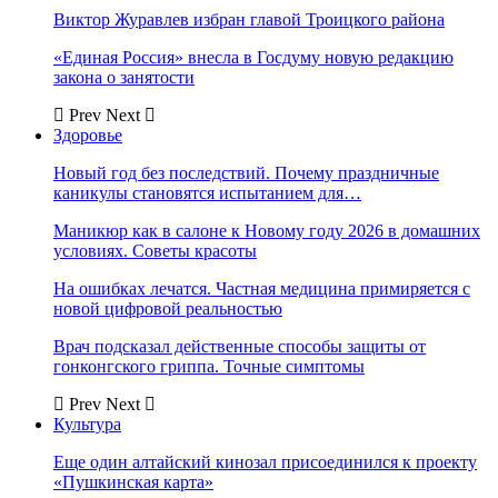
Виктор Журавлев избран главой Троицкого района
«Единая Россия» внесла в Госдуму новую редакцию
закона о занятости
Prev
Next
Здоровье
Новый год без последствий. Почему праздничные
каникулы становятся испытанием для…
Маникюр как в салоне к Новому году 2026 в домашних
условиях. Советы красоты
На ошибках лечатся. Частная медицина примиряется с
новой цифровой реальностью
Врач подсказал действенные способы защиты от
гонконгского гриппа. Точные симптомы
Prev
Next
Культура
Еще один алтайский кинозал присоединился к проекту
«Пушкинская карта»