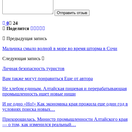
Отправить отзыв
0
24
Поделится
Предыдущая запись
Мальчика смыло волной в море во время шторма в Сочи
Следующая запись
Личная безопасность туристов
Вам также могут понравиться
Еще от автора
Не хлебом единым. Алтайская пищевая и перерабатывающая
промышленность ищет новые ниши
И не одно «Но!» Как экономика края прожила еще один год в
условиях поиска новых…
Прихорошилась. Министр промышленности Алтайского края
— о том, как изменился реальный…