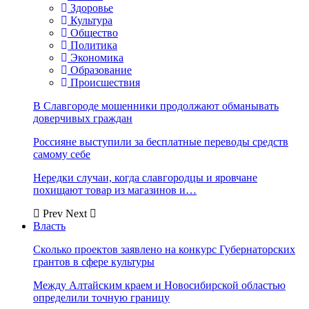
Здоровье
Культура
Общество
Политика
Экономика
Образование
Происшествия
В Славгороде мошенники продолжают обманывать
доверчивых граждан
Россияне выступили за бесплатные переводы средств
самому себе
Нередки случаи, когда славгородцы и яровчане
похищают товар из магазинов и…
Prev
Next
Власть
Сколько проектов заявлено на конкурс Губернаторских
грантов в сфере культуры
Между Алтайским краем и Новосибирской областью
определили точную границу