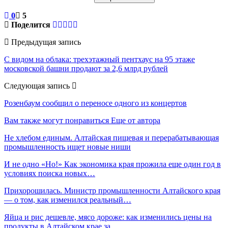
0
5
Поделится
Предыдущая запись
С видом на облака: трехэтажный пентхаус на 95 этаже
московской башни продают за 2,6 млрд рублей
Следующая запись
Розенбаум сообщил о переносе одного из концертов
Вам также могут понравиться
Еще от автора
Не хлебом единым. Алтайская пищевая и перерабатывающая
промышленность ищет новые ниши
И не одно «Но!» Как экономика края прожила еще один год в
условиях поиска новых…
Прихорошилась. Министр промышленности Алтайского края
— о том, как изменился реальный…
Яйца и рис дешевле, мясо дороже: как изменились цены на
продукты в Алтайском крае за…