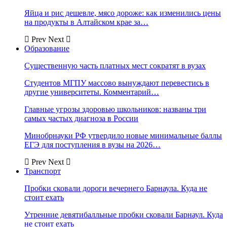
Яйца и рис дешевле, мясо дороже: как изменились цены
на продукты в Алтайском крае за…
Prev
Next
Образование
Существенную часть платных мест сократят в вузах
Студентов МГПУ массово вынуждают перевестись в
другие университеты. Комментарий…
Главные угрозы здоровью школьников: названы три
самых частых диагноза в России
Минобрнауки РФ утвердило новые минимальные баллы
ЕГЭ для поступления в вузы на 2026…
Prev
Next
Транспорт
Пробки сковали дороги вечернего Барнаула. Куда не
стоит ехать
Утренние девятибалльные пробки сковали Барнаул. Куда
не стоит ехать