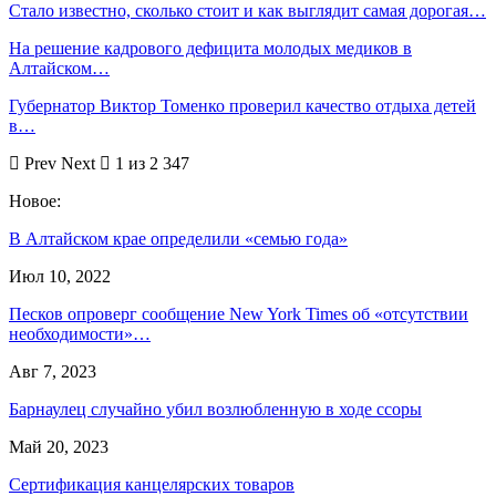
Стало известно, сколько стоит и как выглядит самая дорогая…
На решение кадрового дефицита молодых медиков в
Алтайском…
Губернатор Виктор Томенко проверил качество отдыха детей
в…
Prev
Next
1 из 2 347
Новое:
В Алтайском крае определили «семью года»
Июл 10, 2022
Песков опроверг сообщение New York Times об «отсутствии
необходимости»…
Авг 7, 2023
Барнаулец случайно убил возлюбленную в ходе ссоры
Май 20, 2023
Сертификация канцелярских товаров