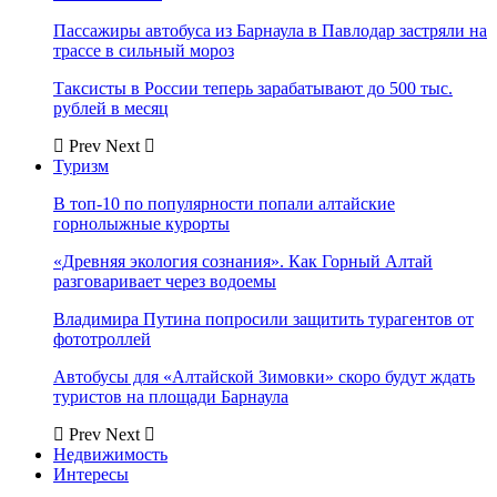
Пассажиры автобуса из Барнаула в Павлодар застряли на
трассе в сильный мороз
Таксисты в России теперь зарабатывают до 500 тыс.
рублей в месяц
Prev
Next
Туризм
В топ-10 по популярности попали алтайские
горнолыжные курорты
«Древняя экология сознания». Как Горный Алтай
разговаривает через водоемы
Владимира Путина попросили защитить турагентов от
фототроллей
Автобусы для «Алтайской Зимовки» скоро будут ждать
туристов на площади Барнаула
Prev
Next
Недвижимость
Интересы