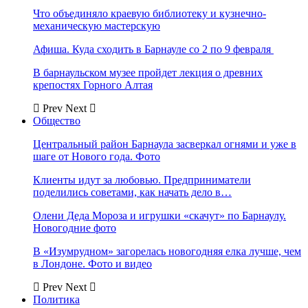
Что объединяло краевую библиотеку и кузнечно-
механическую мастерскую
Афиша. Куда сходить в Барнауле со 2 по 9 февраля
В барнаульском музее пройдет лекция о древних
крепостях Горного Алтая
Prev
Next
Общество
Центральный район Барнаула засверкал огнями и уже в
шаге от Нового года. Фото
Клиенты идут за любовью. Предприниматели
поделились советами, как начать дело в…
Олени Деда Мороза и игрушки «скачут» по Барнаулу.
Новогодние фото
В «Изумрудном» загорелась новогодняя елка лучше, чем
в Лондоне. Фото и видео
Prev
Next
Политика