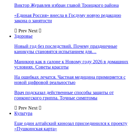
Виктор Журавлев избран главой Троицкого района
«Единая Россия» внесла в Госдуму новую редакцию
закона о занятости
Prev
Next
Здоровье
Новый год без последствий. Почему праздничные
каникулы становятся испытанием для…
Маникюр как в салоне к Новому году 2026 в домашних
условиях. Советы красоты
На ошибках лечатся. Частная медицина примиряется с
новой цифровой реальностью
Врач подсказал действенные способы защиты от
гонконгского гриппа. Точные симптомы
Prev
Next
Культура
Еще один алтайский кинозал присоединился к проекту
«Пушкинская карта»