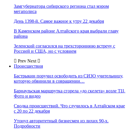
Замгубернатора сибирского региона стал мэром
мегаполиса
День 1398-й. Самое важное к утру 22 декабря
В Каменском районе Алтайского края выбрали главу
района
Зеленский согласился на трехстороннюю встречу с
Россией и США, но с условием
Prev
Next
Происшествия
Бастрыкин поручил освободить из СИЗО учительницу,
которую обвинили в совращении…
Барнаульская маршрутка сгорела «до скелета» возле ТЦ.
Фото и видео
Сводка происшествий. Что случилось в Алтайском крае
с 20 по 22 декабря
Утонул авторитетный бизнесмен из лихих 90-х.
Подробности