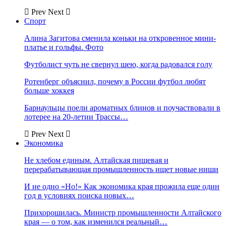
Prev
Next
Спорт
Алина Загитова сменила коньки на откровенное мини-
платье и гольфы. Фото
Футболист чуть не свернул шею, когда радовался голу
Ротенберг объяснил, почему в России футбол любят
больше хоккея
Барнаульцы поели ароматных блинов и поучаствовали в
лотерее на 20-летии Трассы…
Prev
Next
Экономика
Не хлебом единым. Алтайская пищевая и
перерабатывающая промышленность ищет новые ниши
И не одно «Но!» Как экономика края прожила еще один
год в условиях поиска новых…
Прихорошилась. Министр промышленности Алтайского
края — о том, как изменился реальный…