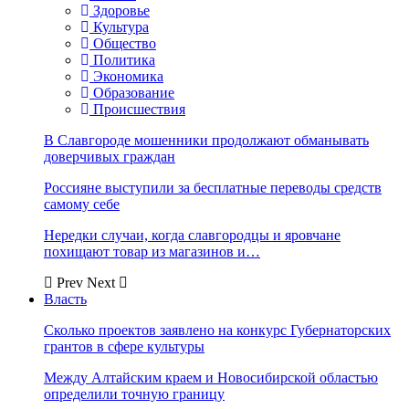
Здоровье
Культура
Общество
Политика
Экономика
Образование
Происшествия
В Славгороде мошенники продолжают обманывать
доверчивых граждан
Россияне выступили за бесплатные переводы средств
самому себе
Нередки случаи, когда славгородцы и яровчане
похищают товар из магазинов и…
Prev
Next
Власть
Сколько проектов заявлено на конкурс Губернаторских
грантов в сфере культуры
Между Алтайским краем и Новосибирской областью
определили точную границу