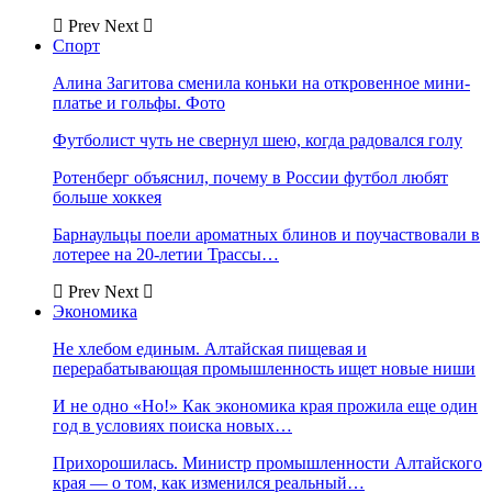
Prev
Next
Спорт
Алина Загитова сменила коньки на откровенное мини-
платье и гольфы. Фото
Футболист чуть не свернул шею, когда радовался голу
Ротенберг объяснил, почему в России футбол любят
больше хоккея
Барнаульцы поели ароматных блинов и поучаствовали в
лотерее на 20-летии Трассы…
Prev
Next
Экономика
Не хлебом единым. Алтайская пищевая и
перерабатывающая промышленность ищет новые ниши
И не одно «Но!» Как экономика края прожила еще один
год в условиях поиска новых…
Прихорошилась. Министр промышленности Алтайского
края — о том, как изменился реальный…