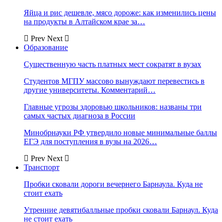
Яйца и рис дешевле, мясо дороже: как изменились цены
на продукты в Алтайском крае за…
Prev
Next
Образование
Существенную часть платных мест сократят в вузах
Студентов МГПУ массово вынуждают перевестись в
другие университеты. Комментарий…
Главные угрозы здоровью школьников: названы три
самых частых диагноза в России
Минобрнауки РФ утвердило новые минимальные баллы
ЕГЭ для поступления в вузы на 2026…
Prev
Next
Транспорт
Пробки сковали дороги вечернего Барнаула. Куда не
стоит ехать
Утренние девятибалльные пробки сковали Барнаул. Куда
не стоит ехать