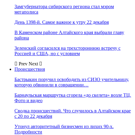
Замгубернатора сибирского региона стал мэром
мегаполиса
День 1398-й. Самое важное к утру 22 декабря
В Каменском районе Алтайского края выбрали главу
района
Зеленский согласился на трехстороннюю встречу с
Россией и США, но с условием
Prev
Next
Происшествия
Бастрыкин поручил освободить из СИЗО учительницу,
которую обвинили в совращении…
Барнаульская маршрутка сгорела «до скелета» возле ТЦ.
Фото и видео
Сводка происшествий. Что случилось в Алтайском крае
с 20 по 22 декабря
Утонул авторитетный бизнесмен из лихих 90-х.
Подробности