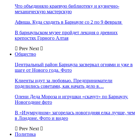
Что объединяло краевую библиотеку и кузнечно-
механическую мастерскую
Афиша. Куда сходить в Барнауле со 2 по 9 февраля
В барнаульском музее пройдет лекция о древних
крепостях Горного Алтая
Prev
Next
Общество
Центральный район Барнаула засверкал огнями и уже в
шаге от Нового года. Фото
Клиенты идут за любовью. Предприниматели
поделились советами, как начать дело в…
Олени Деда Мороза и игрушки «скачут» по Барнаулу.
Новогодние фото
В «Изумрудном» загорелась новогодняя елка лучше, чем
в Лондоне. Фото и видео
Prev
Next
Политика