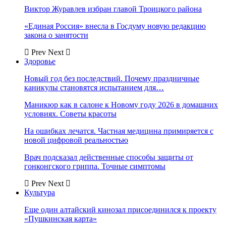
Виктор Журавлев избран главой Троицкого района
«Единая Россия» внесла в Госдуму новую редакцию
закона о занятости
Prev
Next
Здоровье
Новый год без последствий. Почему праздничные
каникулы становятся испытанием для…
Маникюр как в салоне к Новому году 2026 в домашних
условиях. Советы красоты
На ошибках лечатся. Частная медицина примиряется с
новой цифровой реальностью
Врач подсказал действенные способы защиты от
гонконгского гриппа. Точные симптомы
Prev
Next
Культура
Еще один алтайский кинозал присоединился к проекту
«Пушкинская карта»