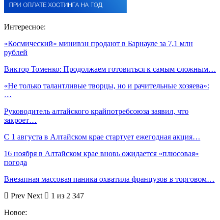
Интересное:
«Космический» минивэн продают в Барнауле за 7,1 млн
рублей
Виктор Томенко: Продолжаем готовиться к самым сложным…
«Не только талантливые творцы, но и рачительные хозяева»:
…
Руководитель алтайского крайпотребсоюза заявил, что
закроет…
С 1 августа в Алтайском крае стартует ежегодная акция…
16 ноября в Алтайском крае вновь ожидается «плюсовая»
погода
Внезапная массовая паника охватила французов в торговом…
Prev
Next
1 из 2 347
Новое: