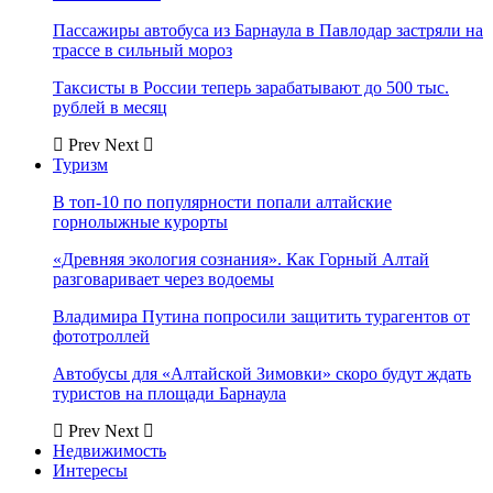
Пассажиры автобуса из Барнаула в Павлодар застряли на
трассе в сильный мороз
Таксисты в России теперь зарабатывают до 500 тыс.
рублей в месяц
Prev
Next
Туризм
В топ-10 по популярности попали алтайские
горнолыжные курорты
«Древняя экология сознания». Как Горный Алтай
разговаривает через водоемы
Владимира Путина попросили защитить турагентов от
фототроллей
Автобусы для «Алтайской Зимовки» скоро будут ждать
туристов на площади Барнаула
Prev
Next
Недвижимость
Интересы