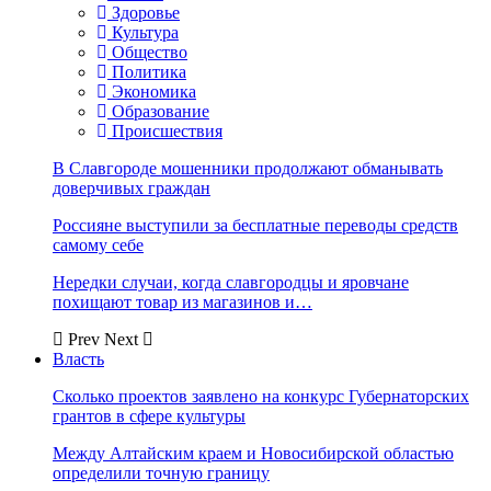
Здоровье
Культура
Общество
Политика
Экономика
Образование
Происшествия
В Славгороде мошенники продолжают обманывать
доверчивых граждан
Россияне выступили за бесплатные переводы средств
самому себе
Нередки случаи, когда славгородцы и яровчане
похищают товар из магазинов и…
Prev
Next
Власть
Сколько проектов заявлено на конкурс Губернаторских
грантов в сфере культуры
Между Алтайским краем и Новосибирской областью
определили точную границу