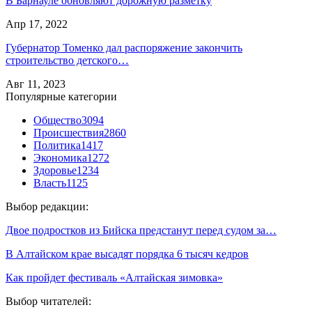
В Барнауле обновляют дорожную разметку
Апр 17, 2022
Губернатор Томенко дал распоряжение закончить
строительство детского…
Авг 11, 2023
Популярные категории
Общество
3094
Происшествия
2860
Политика
1417
Экономика
1272
Здоровье
1234
Власть
1125
Выбор редакции:
Двое подростков из Бийска предстанут перед судом за…
В Алтайском крае высадят порядка 6 тысяч кедров
Как пройдет фестиваль «Алтайская зимовка»
Выбор читателей: