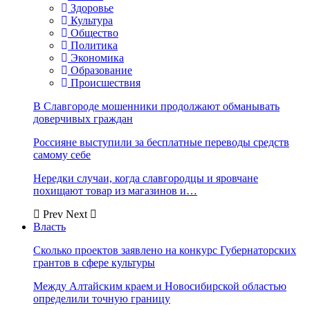
Здоровье
Культура
Общество
Политика
Экономика
Образование
Происшествия
В Славгороде мошенники продолжают обманывать
доверчивых граждан
Россияне выступили за бесплатные переводы средств
самому себе
Нередки случаи, когда славгородцы и яровчане
похищают товар из магазинов и…
Prev
Next
Власть
Сколько проектов заявлено на конкурс Губернаторских
грантов в сфере культуры
Между Алтайским краем и Новосибирской областью
определили точную границу