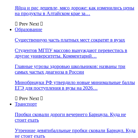
Яйца и рис дешевле, мясо дороже: как изменились цены
на продукты в Алтайском крае за…
Prev
Next
Образование
Существенную часть платных мест сократят в вузах
Студентов МГПУ массово вынуждают перевестись в
другие университеты. Комментарий…
Главные угрозы здоровью школьников: названы три
самых частых диагноза в России
Минобрнауки РФ утвердило новые минимальные баллы
ЕГЭ для поступления в вузы на 2026…
Prev
Next
Транспорт
Пробки сковали дороги вечернего Барнаула. Куда не
стоит ехать
Утренние девятибалльные пробки сковали Барнаул. Куда
не стоит ехать