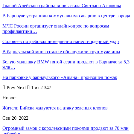
Главой Алейского района вновь стала Светлана Агаркова
В Барнауле устранили коммунальную аварию в центре города
МЧС России организует онлайн-опрос по вопросам
профилактики…
Соловьев потребовал немедленно нанести ядерный удар
В барнаульской многоэтажке обнаружили труп мужчины
Белую малышку BMW пятой серии продают в Барнауле за 5,3
млн…
На парковке у барнаулького «Ашана» произошел пожар
Prev
Next
1 из 2 347
Новое:
Жители Бийска жалуются на атаку зеленых клопов
Сен 20, 2022
Огромный замок с королевскими покоями продают за 70 млн
рублей в…