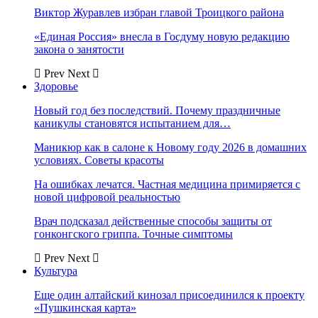
Виктор Журавлев избран главой Троицкого района
«Единая Россия» внесла в Госдуму новую редакцию
закона о занятости
Prev
Next
Здоровье
Новый год без последствий. Почему праздничные
каникулы становятся испытанием для…
Маникюр как в салоне к Новому году 2026 в домашних
условиях. Советы красоты
На ошибках лечатся. Частная медицина примиряется с
новой цифровой реальностью
Врач подсказал действенные способы защиты от
гонконгского гриппа. Точные симптомы
Prev
Next
Культура
Еще один алтайский кинозал присоединился к проекту
«Пушкинская карта»