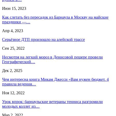
Июн 15, 2023
Как слетать без пересадок из Барнаула в Москву на майские
праздники —…
Апр 4, 2023
Серьёзное ДТП произошло на алейской трассе
Сен 25, 2022
Несмотря на легкий мороз в Денисовой пещере провели
Географический…
Дек 2, 2025
Чем интересна книга Микам Джесси «Вам нужен бюджет. 4
правила ведения…
Ноя 12, 2022
Урок впрок: барнаульские ветераны тенниса разгромили
молодых коллег из…
Мар 2, 2022