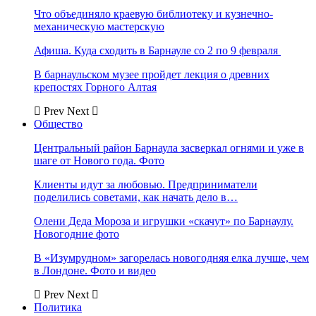
Что объединяло краевую библиотеку и кузнечно-
механическую мастерскую
Афиша. Куда сходить в Барнауле со 2 по 9 февраля
В барнаульском музее пройдет лекция о древних
крепостях Горного Алтая
Prev
Next
Общество
Центральный район Барнаула засверкал огнями и уже в
шаге от Нового года. Фото
Клиенты идут за любовью. Предприниматели
поделились советами, как начать дело в…
Олени Деда Мороза и игрушки «скачут» по Барнаулу.
Новогодние фото
В «Изумрудном» загорелась новогодняя елка лучше, чем
в Лондоне. Фото и видео
Prev
Next
Политика