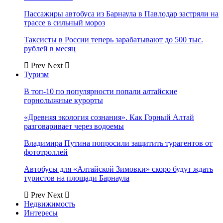
Пассажиры автобуса из Барнаула в Павлодар застряли на
трассе в сильный мороз
Таксисты в России теперь зарабатывают до 500 тыс.
рублей в месяц
Prev
Next
Туризм
В топ-10 по популярности попали алтайские
горнолыжные курорты
«Древняя экология сознания». Как Горный Алтай
разговаривает через водоемы
Владимира Путина попросили защитить турагентов от
фототроллей
Автобусы для «Алтайской Зимовки» скоро будут ждать
туристов на площади Барнаула
Prev
Next
Недвижимость
Интересы