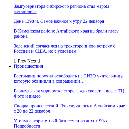
Замгубернатора сибирского региона стал мэром
мегаполиса
День 1398-й. Самое важное к утру 22 декабря
В Каменском районе Алтайского края выбрали главу
района
Зеленский согласился на трехстороннюю встречу с
Россией и США, но с условием
Prev
Next
Происшествия
Бастрыкин поручил освободить из СИЗО учительницу,
которую обвинили в совращении…
Барнаульская маршрутка сгорела «до скелета» возле ТЦ.
Фото и видео
Сводка происшествий. Что случилось в Алтайском крае
с 20 по 22 декабря
Утонул авторитетный бизнесмен из лихих 90-х.
Подробности