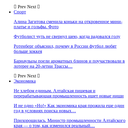
Prev
Next
Спорт
Алина Загитова сменила коньки на откровенное мини-
платье и гольфы. Фото
Футболист чуть не свернул шею, когда радовался голу
Ротенберг объяснил, почему в России футбол любят
больше хоккея
Барнаульцы поели ароматных блинов и поучаствовали в
лотерее на 20-летии Трассы…
Prev
Next
Экономика
Не хлебом единым. Алтайская пищевая и
перерабатывающая промышленность ищет новые ниши
И не одно «Но!» Как экономика края прожила еще один
год в условиях поиска новых…
Прихорошилась. Министр промышленности Алтайского
края — о том, как изменился реальный…