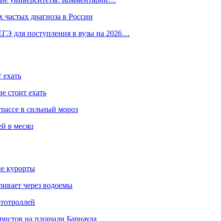
 частых диагноза в России
ГЭ для поступления в вузы на 2026…
 ехать
е стоит ехать
трассе в сильный мороз
ей в месяц
ые курорты
ривает через водоемы
ототроллей
ристов на площади Барнаула