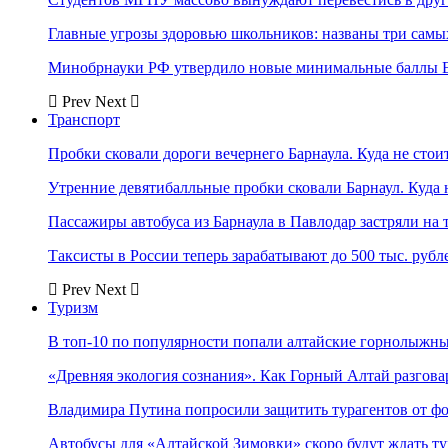
Главные угрозы здоровью школьников: названы три самых
Минобрнауки РФ утвердило новые минимальные баллы Е
Prev
Next
Транспорт
Пробки сковали дороги вечернего Барнаула. Куда не стоит
Утренние девятибалльные пробки сковали Барнаул. Куда н
Пассажиры автобуса из Барнаула в Павлодар застряли на 
Таксисты в России теперь зарабатывают до 500 тыс. рубл
Prev
Next
Туризм
В топ-10 по популярности попали алтайские горнолыжн
«Древняя экология сознания». Как Горный Алтай разгова
Владимира Путина попросили защитить турагентов от ф
Автобусы для «Алтайской Зимовки» скоро будут ждать ту