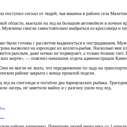
а поступил сигнал от людей, чья машина в районе села Малетин
кой области, выехали на лед на большом автомобиле в ночное в
бок. Мужчины смогли самостоятельно выбраться из кроссовера и п
ке были готовы с рассветом выдвинуться к пострадавшим. Муж
строва вызволил на аэролодке их коллега-рыбак. Насколько мне
овится рыхлым, даже ночью не подмерзает, а только больше тает
еческих жертв», — пояснил начальник отдела администрации Каме
Они не могли не знать, что передвижение по льду на транспорт
менском районе закрыта с конца прошлой недели.
д лед на снегоходе и погибли два барнаульских рыбака. Трагеди
били лагерь, не заметили майну и с разгону ушли под лед.
ую…
 и…
ком районе запрещено. Переправу людей через реку со 2 апреля