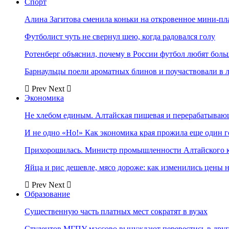
Спорт
Алина Загитова сменила коньки на откровенное мини-пл
Футболист чуть не свернул шею, когда радовался голу
Ротенберг объяснил, почему в России футбол любят боль
Барнаульцы поели ароматных блинов и поучаствовали в 
Prev
Next
Экономика
Не хлебом единым. Алтайская пищевая и перерабатыва
И не одно «Но!» Как экономика края прожила еще один 
Прихорошилась. Министр промышленности Алтайского к
Яйца и рис дешевле, мясо дороже: как изменились цены 
Prev
Next
Образование
Существенную часть платных мест сократят в вузах
Студентов МГПУ массово вынуждают перевестись в дру