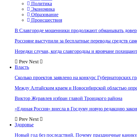
Политика
Экономика
Образование
Происшествия
В Славгороде мошенники продолжают обманывать довер
Россияне выступили за бесплатные переводы средств сам
Нередки случаи, когда славгородцы и яровчане похищают
Prev
Next
Власть
Сколько проектов заявлено на конкурс Губернаторских гр
Между Алтайским краем и Новосибирской областью опр
Виктор Журавлев избран главой Троицкого района
«Единая Россия» внесла в Госдуму новую редакцию закон
Prev
Next
Здоровье
Новый год без последствий. Почему праздничные каник