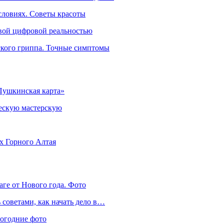
словиях. Советы красоты
овой цифровой реальностью
ского гриппа. Точные симптомы
Пушкинская карта»
ческую мастерскую
ях Горного Алтая
аге от Нового года. Фото
советами, как начать дело в…
вогодние фото