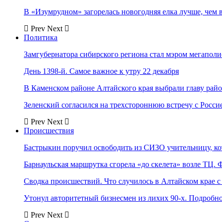
В «Изумрудном» загорелась новогодняя елка лучше, чем 
Prev
Next
Политика
Замгубернатора сибирского региона стал мэром мегаполи
День 1398-й. Самое важное к утру 22 декабря
В Каменском районе Алтайского края выбрали главу рай
Зеленский согласился на трехстороннюю встречу с Росси
Prev
Next
Происшествия
Бастрыкин поручил освободить из СИЗО учительницу, 
Барнаульская маршрутка сгорела «до скелета» возле ТЦ. 
Сводка происшествий. Что случилось в Алтайском крае с 
Утонул авторитетный бизнесмен из лихих 90-х. Подробн
Prev
Next