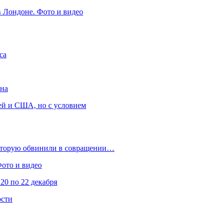
в Лондоне. Фото и видео
са
она
ей и США, но с условием
которую обвинили в совращении…
Фото и видео
20 по 22 декабря
ости