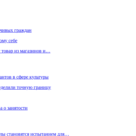
чивых граждан
ому себе
 товар из магазинов и…
антов в сфере культуры
еделили точную границу
а о занятости
улы становятся испытанием для…