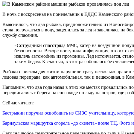
В ночь с воскресенья на понедельник в ЕДДС Каменского район
Выяснилось, что два рыбака, предположительно из Новосибирс
стала погружаться в воду, зацепилась за лед и завалилась на 
службу спасения.
«Сотрудники спасотряда МЧС, катер на воздушной подуш
безопасности. Вскоре поступила информация, что их с о
извлечь автомобиль из промоины. Лед истончается, стан
таким бедам. К счастью, в этот раз обошлось без челов
Рыбаки с риском для жизни нарушили сразу несколько правил. 
ледовая переправа, как автомобильная, так и пешеходная, в Ка
Напомним, что два года назад в этих же местах провалились по
передвигались с берега на снегоходе по льду на остров, где раз
Сейчас читают:
Бастрыкин поручил освободить из СИЗО учительницу, котор
Барнаульская маршрутка сгорела «до скелета» возле ТЦ. Фото
Сегодня любое самостоятельное передвижение по льду в Каменс