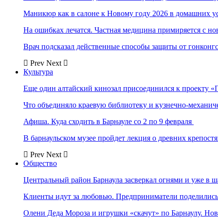
Маникюр как в салоне к Новому году 2026 в домашних у
На ошибках лечатся. Частная медицина примиряется с н
Врач подсказал действенные способы защиты от гонконг
Prev
Next
Культура
Еще один алтайский кинозал присоединился к проекту «
Что объединяло краевую библиотеку и кузнечно-механи
Афиша. Куда сходить в Барнауле со 2 по 9 февраля
В барнаульском музее пройдет лекция о древних крепост
Prev
Next
Общество
Центральный район Барнаула засверкал огнями и уже в ш
Клиенты идут за любовью. Предприниматели поделились 
Олени Деда Мороза и игрушки «скачут» по Барнаулу. Но