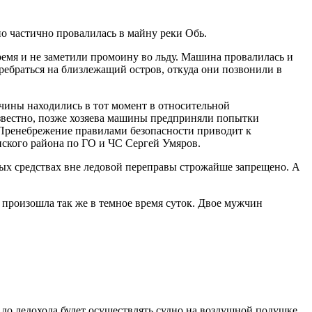
о частично провалилась в майну реки Обь.
ремя и не заметили промоину во льду. Машина провалилась и
еребраться на близлежащий остров, откуда они позвонили в
чины находились в тот момент в относительной
 известно, позже хозяева машины предприняли попытки
. Пренебрежение правилами безопасности приводит к
нского района по ГО и ЧС Сергей Умяров.
ных средствах вне ледовой переправы строжайше запрещено. А
я произошла так же в темное время суток. Двое мужчин
 до ледохода будет осуществлять судно на воздушной подушке