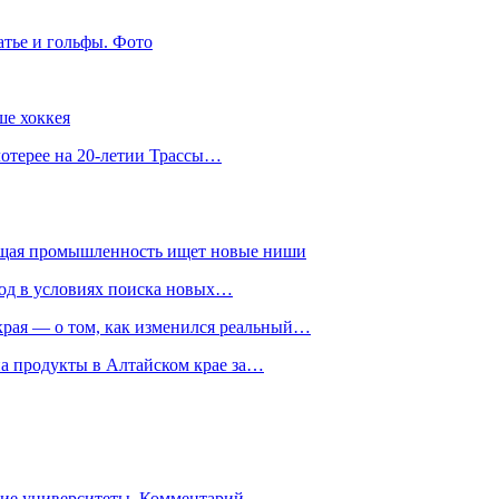
атье и гольфы. Фото
ше хоккея
лотерее на 20-летии Трассы…
ющая промышленность ищет новые ниши
год в условиях поиска новых…
рая — о том, как изменился реальный…
на продукты в Алтайском крае за…
гие университеты. Комментарий…