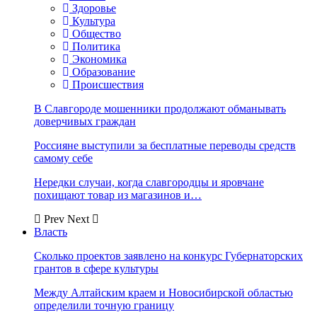
Здоровье
Культура
Общество
Политика
Экономика
Образование
Происшествия
В Славгороде мошенники продолжают обманывать
доверчивых граждан
Россияне выступили за бесплатные переводы средств
самому себе
Нередки случаи, когда славгородцы и яровчане
похищают товар из магазинов и…
Prev
Next
Власть
Сколько проектов заявлено на конкурс Губернаторских
грантов в сфере культуры
Между Алтайским краем и Новосибирской областью
определили точную границу