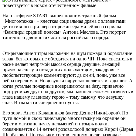
На платформе START вышел полнометражный фильм
«Многоэтажка» – хлесткая социальная драма с элементами
детективного триллера от режиссера милейшего сериала
«Вампиры средней полосы» Антона Маслова. Это портрет
типичного для многих жителя российского города.
Открывающие титры наложены на шум пожара и бормотание
зевак, без которых не обходится ни одно ЧП. Пока спасатель в
каске делает непрямой массаж сердца девушке, лежащей
прямо на снегу, а позади них полыхает дом, закадровые
любопытствующие комментируют: да он ей, поди, уже все
ребра переломал. Но девушка вдруг закашляется и задышит. А
когда усталые пожарные возвращаются на базу, привычно
подтрунивая друг над другом, мы наконец сможем заглянуть в
глаза нашему главному герою – тому самому, что девушку
спас. И глаза эти совершенно пусты.
Его зовут Антон Калашников (актер Денис Никифоров). По
пути домой в свою панельную многоэтажку на окраине он
берет в магазине пачку пельменей и пузырь водки,
созванивается с 14-летней розоволосой дочерью Кирой (Дарья
Щербакова). По графику, составленному после развода с