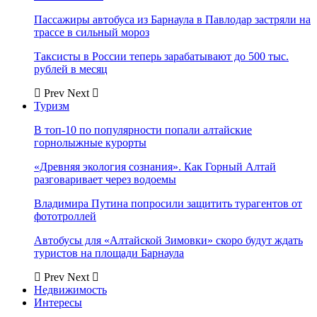
Пассажиры автобуса из Барнаула в Павлодар застряли на
трассе в сильный мороз
Таксисты в России теперь зарабатывают до 500 тыс.
рублей в месяц
Prev
Next
Туризм
В топ-10 по популярности попали алтайские
горнолыжные курорты
«Древняя экология сознания». Как Горный Алтай
разговаривает через водоемы
Владимира Путина попросили защитить турагентов от
фототроллей
Автобусы для «Алтайской Зимовки» скоро будут ждать
туристов на площади Барнаула
Prev
Next
Недвижимость
Интересы