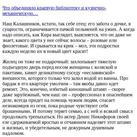
Что объединяло краевую библиотеку и кузнечно-
механическую…
Наш Калашников, кстати, так себе отец: его забота о дочке, в
сущности, ограничивается пачкой пельменей на ужин. А когда
надо описать, как Кира выглядит, выясняется, что он даже не
знает, какого цвета у нее сейчас волосы – розовые или
фиолетовые. И срывается на крик – мол, эти подростки
каждую неделю их в новый цвет красят!
Жилец он тоже не подарочный: захлопывает тяжелую
подъездную дверь перед носом женщины с коляской и
пакетами, хамит деликатному соседу «неславянской»
внешности, которого только что залил водой из ванны. Про
бардак в его квартире умолчим – там якобы давно идет
ремонт. Это, конечно, избитый киношный штамп – скорее
даже зарубежный, чем наш: он – профессио­нал в опаснейшем
деле, всегда придет на помощь чужим людям, спасает
незнакомцев из огня, пока родные чувствуют себя
брошенными. И потому теряет семью, а с ней и всякий смысл
продолжать трепыхаться. Но актер Денис Никифоров своей
еле сдерживаемой яростью и отчаянием наделяет этот штамп
и жизнью, и убедительным, не дежурным душевным
надломом.