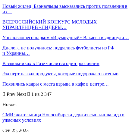
Новый жилец. Барнаульцы высказались против появления в
их…
ВСЕРОССИЙСКИЙ КОНКУРС МОЛОДЫХ
УПРАВЛЕНЦЕВ «ЛИДЕРЫ…
Управляющего парком «Изумрудный» Вакаева выдвинули…
Диалога не получилось: подрались футболисты из РФ
и Украины…
В заложниках в Газе числится один россиянин
Эксперт назвал продукты, которые подорожают осенью
Появились кадры с места взрыва в кафе в центре…
Prev
Next
1 из 2 347
Новое:
СМИ: жительница Новосибирска держит сына-инвалида в
ужасных условиях
Сен 25, 2023