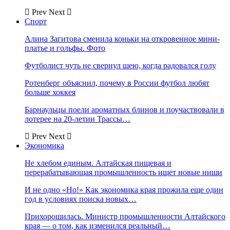
Prev
Next
Спорт
Алина Загитова сменила коньки на откровенное мини-
платье и гольфы. Фото
Футболист чуть не свернул шею, когда радовался голу
Ротенберг объяснил, почему в России футбол любят
больше хоккея
Барнаульцы поели ароматных блинов и поучаствовали в
лотерее на 20-летии Трассы…
Prev
Next
Экономика
Не хлебом единым. Алтайская пищевая и
перерабатывающая промышленность ищет новые ниши
И не одно «Но!» Как экономика края прожила еще один
год в условиях поиска новых…
Прихорошилась. Министр промышленности Алтайского
края — о том, как изменился реальный…