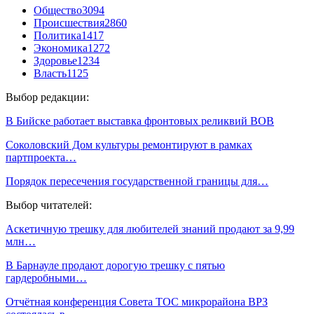
Общество
3094
Происшествия
2860
Политика
1417
Экономика
1272
Здоровье
1234
Власть
1125
Выбор редакции:
В Бийске работает выставка фронтовых реликвий ВОВ
Соколовский Дом культуры ремонтируют в рамках
партпроекта…
Порядок пересечения государственной границы для…
Выбор читателей:
Аскетичную трешку для любителей знаний продают за 9,99
млн…
В Барнауле продают дорогую трешку с пятью
гардеробными…
Отчётная конференция Совета ТОС микрорайона ВРЗ