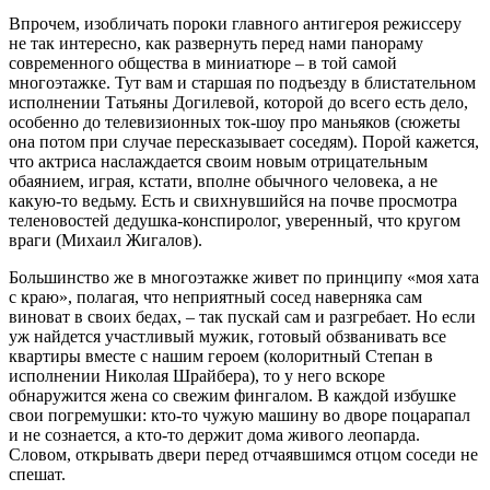
Впрочем, изобличать пороки главного антигероя режиссеру
не так интересно, как развернуть перед нами панораму
современного общества в миниатюре – в той самой
многоэтажке. Тут вам и старшая по подъезду в блистательном
исполнении Татьяны Догилевой, которой до всего есть дело,
особенно до телевизионных ток-шоу про маньяков (сюжеты
она потом при случае пересказывает соседям). Порой кажется,
что актриса наслаждается своим новым отрицательным
обаянием, играя, кстати, вполне обычного человека, а не
какую-то ведьму. Есть и свихнувшийся на почве просмотра
теленовостей дедушка-конспиролог, уверенный, что кругом
враги (Михаил Жигалов).
Большинство же в многоэтажке живет по принципу «моя хата
с краю», полагая, что неприятный сосед наверняка сам
виноват в своих бедах, – так пускай сам и разгребает. Но если
уж найдется участливый мужик, готовый обзванивать все
квартиры вместе с нашим героем (колоритный Степан в
исполнении Николая Шрайбера), то у него вскоре
обнаружится жена со свежим фингалом. В каждой избушке
свои погремушки: кто-то чужую машину во дворе поцарапал
и не сознается, а кто-то держит дома живого леопарда.
Словом, открывать двери перед отчаявшимся отцом соседи не
спешат.