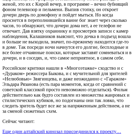
женой, это их с Кирой вечер, в программе – вечно бубнящий
фоном телевизор и пельмени. Выпив стопку, он откроет
дочери дверь по домофону и пойдет мыться. Но когда
проснется в переполнившейся ванне бог знает через сколько
часов, то обнаружит, что дочери дома нет, а ее телефон не
отвечает. Дав взятку охраннику и просмотрев записи с камер
наблюдения, Калашников выяснит, что дочка в подъезд вошла
и больше не выходила, значит, по-прежнему находится где-то
в доме. Так посреди ночи начнутся его долгие, бесплодные и
все более отчаянные поиски, которые заставят сомневаться и в
дочери, и в соседях, и, что самое неприятное, в самом себе.
Российские критики нашли в «Многоэтажке» сходство и с
«Дураком» режиссера Быкова, и с мучительной для зрителей
«Нелюбовью» Звягинцева, и даже неожиданно с «Гаражом»
Эльдара Рязанова (есть пара моментов, когда от сравнений с
советской классикой просто невозможно отделаться). Фильм
действительно как будто составлен из множества жанровых и
стилистических кубиков, но подогнаны они так ловко, что
следить зритель будет все же за напряженным действием, а не
за сменой сюжетных схем.
Сейчас читают:
Еще один алтайский кинозал присоединился к проекту…