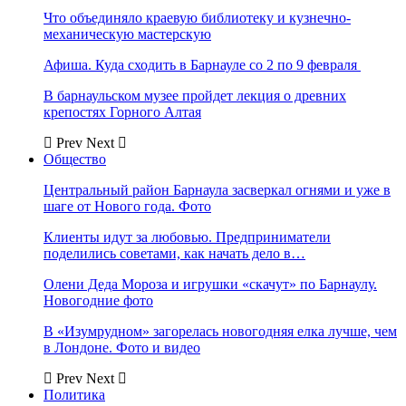
Что объединяло краевую библиотеку и кузнечно-
механическую мастерскую
Афиша. Куда сходить в Барнауле со 2 по 9 февраля
В барнаульском музее пройдет лекция о древних
крепостях Горного Алтая
Prev
Next
Общество
Центральный район Барнаула засверкал огнями и уже в
шаге от Нового года. Фото
Клиенты идут за любовью. Предприниматели
поделились советами, как начать дело в…
Олени Деда Мороза и игрушки «скачут» по Барнаулу.
Новогодние фото
В «Изумрудном» загорелась новогодняя елка лучше, чем
в Лондоне. Фото и видео
Prev
Next
Политика