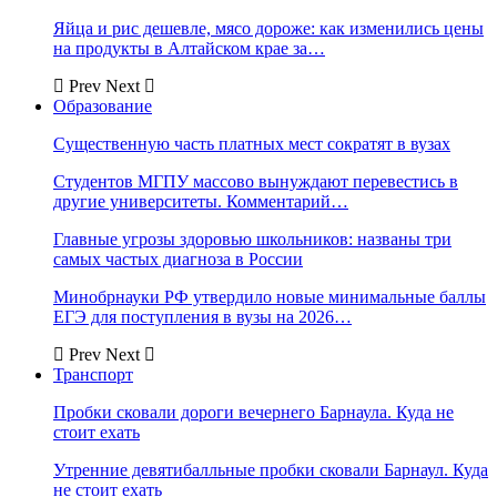
Яйца и рис дешевле, мясо дороже: как изменились цены
на продукты в Алтайском крае за…
Prev
Next
Образование
Существенную часть платных мест сократят в вузах
Студентов МГПУ массово вынуждают перевестись в
другие университеты. Комментарий…
Главные угрозы здоровью школьников: названы три
самых частых диагноза в России
Минобрнауки РФ утвердило новые минимальные баллы
ЕГЭ для поступления в вузы на 2026…
Prev
Next
Транспорт
Пробки сковали дороги вечернего Барнаула. Куда не
стоит ехать
Утренние девятибалльные пробки сковали Барнаул. Куда
не стоит ехать