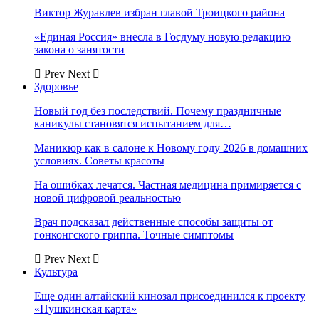
Виктор Журавлев избран главой Троицкого района
«Единая Россия» внесла в Госдуму новую редакцию
закона о занятости
Prev
Next
Здоровье
Новый год без последствий. Почему праздничные
каникулы становятся испытанием для…
Маникюр как в салоне к Новому году 2026 в домашних
условиях. Советы красоты
На ошибках лечатся. Частная медицина примиряется с
новой цифровой реальностью
Врач подсказал действенные способы защиты от
гонконгского гриппа. Точные симптомы
Prev
Next
Культура
Еще один алтайский кинозал присоединился к проекту
«Пушкинская карта»