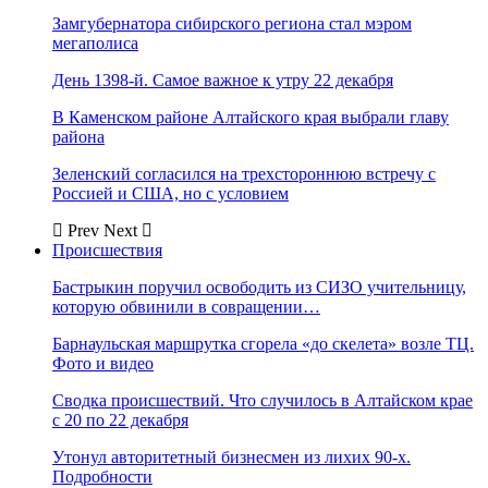
Замгубернатора сибирского региона стал мэром
мегаполиса
День 1398-й. Самое важное к утру 22 декабря
В Каменском районе Алтайского края выбрали главу
района
Зеленский согласился на трехстороннюю встречу с
Россией и США, но с условием
Prev
Next
Происшествия
Бастрыкин поручил освободить из СИЗО учительницу,
которую обвинили в совращении…
Барнаульская маршрутка сгорела «до скелета» возле ТЦ.
Фото и видео
Сводка происшествий. Что случилось в Алтайском крае
с 20 по 22 декабря
Утонул авторитетный бизнесмен из лихих 90-х.
Подробности