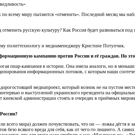
х по всему миру пытаются «отменить». Последний месяц мы на
отменить русскую культуру? Как Россия будет развиваться под 
ному политтехнологу и медиаменеджеру Кристине Потупчик.
рмационную кампанию против России и её граждан. Но это 
ая пиар-кампания в истории. Она имела аналоги, но в меньших 
инирования информационных потоков, с которым наши соотечес
, дорогостоящий медиапроект, который возник не на пустом мес
интервью и выступлений украинского президента на официальн
 киевской администрации стоять в очередях в приёмных мировых
России?
ели всего мира) должен почувствовать, что он — ложка дёгтя в 
в безо всякого вреда для себя, как от чего-то лишнего. А самих
лагается, что для этого надо отобрать у нас «Макдональдс», «Л