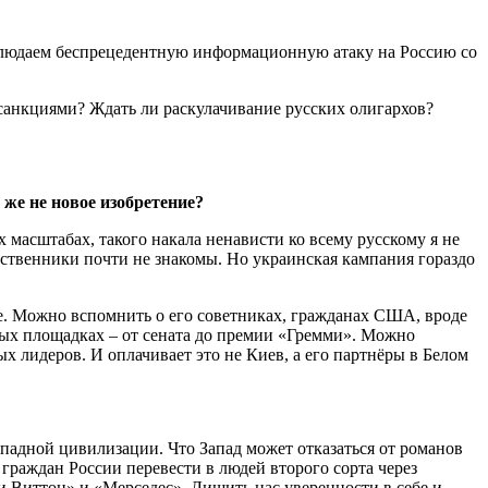
блюдаем беспрецедентную информационную атаку на Россию со
санкциями? Ждать ли раскулачивание русских олигархов?
же не новое изобретение?
масштабах, такого накала ненависти ко всему русскому я не
твенники почти не знакомы. Но украинская кампания гораздо
те. Можно вспомнить о его советниках, гражданах США, вроде
ых площадках – от сената до премии «Гремми». Можно
 лидеров. И оплачивает это не Киев, а его партнёры в Белом
западной цивилизации. Что Запад может отказаться от романов
 граждан России перевести в людей второго сорта через
уи Виттон» и «Мерседес». Лишить нас уверенности в себе и