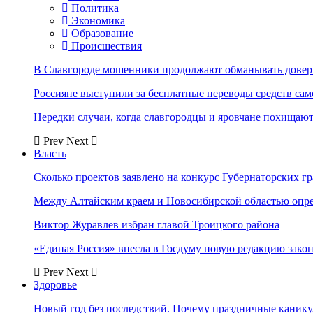
Политика
Экономика
Образование
Происшествия
В Славгороде мошенники продолжают обманывать довер
Россияне выступили за бесплатные переводы средств сам
Нередки случаи, когда славгородцы и яровчане похищают
Prev
Next
Власть
Сколько проектов заявлено на конкурс Губернаторских гр
Между Алтайским краем и Новосибирской областью опр
Виктор Журавлев избран главой Троицкого района
«Единая Россия» внесла в Госдуму новую редакцию закон
Prev
Next
Здоровье
Новый год без последствий. Почему праздничные каник