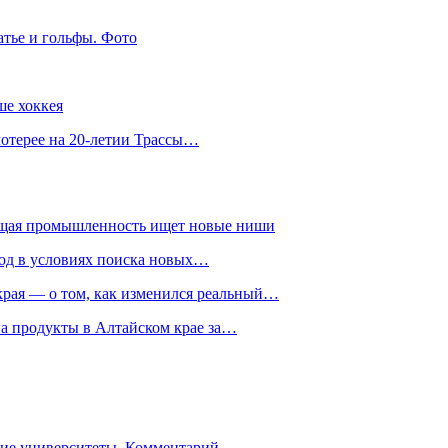
атье и гольфы. Фото
ше хоккея
лотерее на 20-летии Трассы…
ющая промышленность ищет новые ниши
год в условиях поиска новых…
рая — о том, как изменился реальный…
на продукты в Алтайском крае за…
гие университеты. Комментарий…