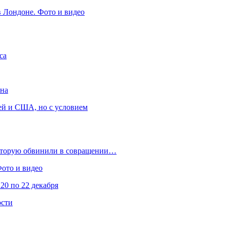
в Лондоне. Фото и видео
са
она
ей и США, но с условием
которую обвинили в совращении…
Фото и видео
20 по 22 декабря
ости