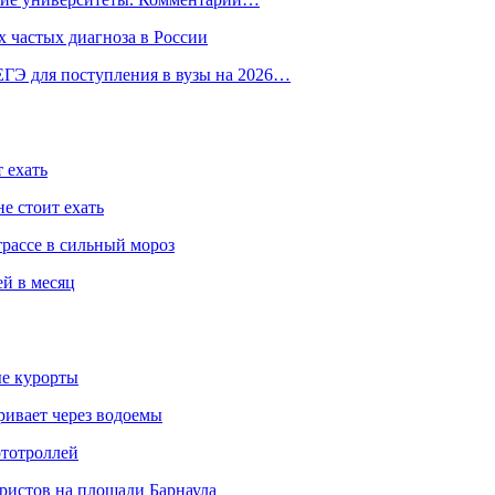
 частых диагноза в России
ГЭ для поступления в вузы на 2026…
 ехать
е стоит ехать
трассе в сильный мороз
ей в месяц
ые курорты
ривает через водоемы
ототроллей
ристов на площади Барнаула