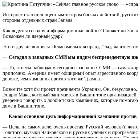
Интернет стал полноценным театром боевых действий, русски
стороны отдельных стран Запада.
Как ведутся сегодня информационные войны? Сможет ли Запад 
Возможен ли ядерный удар?
Эти и другие вопросы «Комсомольская правда" задала извест
— Сегодня в западных СМИ мы видим беспрецедентную инфо
— То, что мы наблюдаем сегодня в западных СМИ — самая дорог
припомню. Америка имеет обширный опыт агрессивного коорд
дороже, чем кампания против того же Трампа.
Возьмите хотя бы проект президента Украины. Он, безусловно
Эндрю Мака, который занимается в Вашингтоне организацией 
уверенно говорить о лоббистских компаниях, которые помогают
доме в Вашингтоне.
— Какая основная цель информационной кампании против 
— Цель, на самом деле, очень простая. Русский человек (и жит
Толстого, музыки Чайковского и русских учёных и программисто
лишение их права разделять гедонистические ценности. Предпо