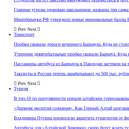
Главные угрозы здоровью школьников: названы три самых
Минобрнауки РФ утвердило новые минимальные баллы Е
Prev
Next
Транспорт
Пробки сковали дороги вечернего Барнаула. Куда не стоит
Утренние девятибалльные пробки сковали Барнаул. Куда н
Пассажиры автобуса из Барнаула в Павлодар застряли на 
Таксисты в России теперь зарабатывают до 500 тыс. рубл
Prev
Next
Туризм
В топ-10 по популярности попали алтайские горнолыжн
«Древняя экология сознания». Как Горный Алтай разгова
Владимира Путина попросили защитить турагентов от ф
Автобусы для «Алтайской Зимовки» скоро будут ждать ту