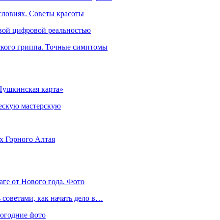
словиях. Советы красоты
овой цифровой реальностью
ского гриппа. Точные симптомы
Пушкинская карта»
ческую мастерскую
ях Горного Алтая
аге от Нового года. Фото
советами, как начать дело в…
вогодние фото