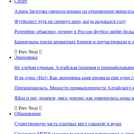
Спорт
Алина Загитова сменила коньки на откровенное мини-пл
Футболист чуть не свернул шею, когда радовался голу
Ротенберг объяснил, почему в России футбол любят боль
Барнаульцы поели ароматных блинов и поучаствовали в 
Prev
Next
Экономика
Не хлебом единым. Алтайская пищевая и перерабатыва
И не одно «Но!» Как экономика края прожила еще один 
Прихорошилась. Министр промышленности Алтайского к
Яйца и рис дешевле, мясо дороже: как изменились цены 
Prev
Next
Образование
Существенную часть платных мест сократят в вузах
Студентов МГПУ массово вынуждают перевестись в дру