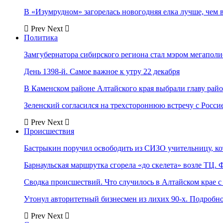
В «Изумрудном» загорелась новогодняя елка лучше, чем 
Prev
Next
Политика
Замгубернатора сибирского региона стал мэром мегаполи
День 1398-й. Самое важное к утру 22 декабря
В Каменском районе Алтайского края выбрали главу рай
Зеленский согласился на трехстороннюю встречу с Росси
Prev
Next
Происшествия
Бастрыкин поручил освободить из СИЗО учительницу, 
Барнаульская маршрутка сгорела «до скелета» возле ТЦ. 
Сводка происшествий. Что случилось в Алтайском крае с 
Утонул авторитетный бизнесмен из лихих 90-х. Подробн
Prev
Next