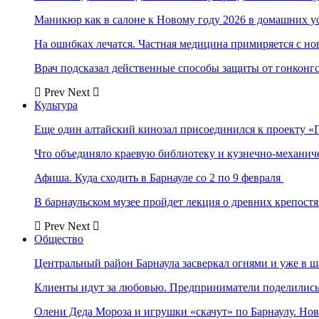
Маникюр как в салоне к Новому году 2026 в домашних у
На ошибках лечатся. Частная медицина примиряется с н
Врач подсказал действенные способы защиты от гонконг
Prev
Next
Культура
Еще один алтайский кинозал присоединился к проекту «
Что объединяло краевую библиотеку и кузнечно-механи
Афиша. Куда сходить в Барнауле со 2 по 9 февраля
В барнаульском музее пройдет лекция о древних крепост
Prev
Next
Общество
Центральный район Барнаула засверкал огнями и уже в ш
Клиенты идут за любовью. Предприниматели поделились 
Олени Деда Мороза и игрушки «скачут» по Барнаулу. Но