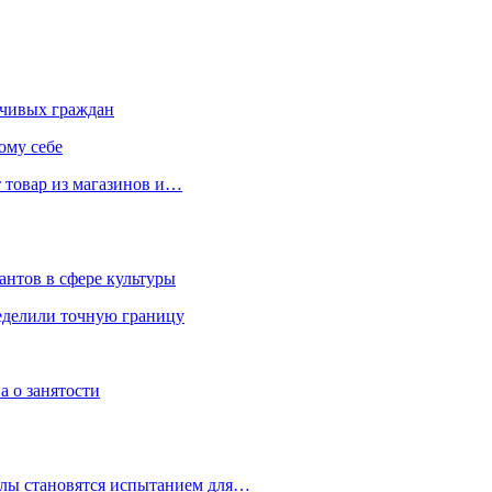
чивых граждан
ому себе
 товар из магазинов и…
антов в сфере культуры
еделили точную границу
а о занятости
улы становятся испытанием для…