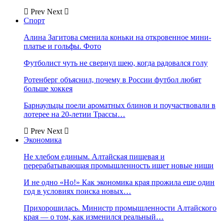
Prev
Next
Спорт
Алина Загитова сменила коньки на откровенное мини-
платье и гольфы. Фото
Футболист чуть не свернул шею, когда радовался голу
Ротенберг объяснил, почему в России футбол любят
больше хоккея
Барнаульцы поели ароматных блинов и поучаствовали в
лотерее на 20-летии Трассы…
Prev
Next
Экономика
Не хлебом единым. Алтайская пищевая и
перерабатывающая промышленность ищет новые ниши
И не одно «Но!» Как экономика края прожила еще один
год в условиях поиска новых…
Прихорошилась. Министр промышленности Алтайского
края — о том, как изменился реальный…