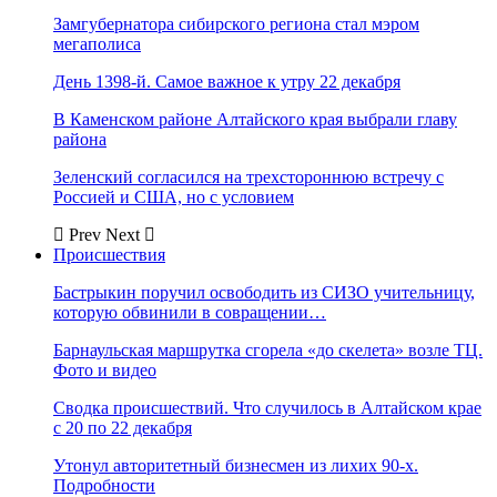
Замгубернатора сибирского региона стал мэром
мегаполиса
День 1398-й. Самое важное к утру 22 декабря
В Каменском районе Алтайского края выбрали главу
района
Зеленский согласился на трехстороннюю встречу с
Россией и США, но с условием
Prev
Next
Происшествия
Бастрыкин поручил освободить из СИЗО учительницу,
которую обвинили в совращении…
Барнаульская маршрутка сгорела «до скелета» возле ТЦ.
Фото и видео
Сводка происшествий. Что случилось в Алтайском крае
с 20 по 22 декабря
Утонул авторитетный бизнесмен из лихих 90-х.
Подробности