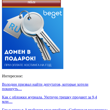
Интересное:
Володин призвал найти депутатов, которые хотели
покинуть…
Как с обложки журнала. Уютную трешку продают за 9,4
млн…
Где и когда в Алтайском крае пройдет «Сибирская масленица»