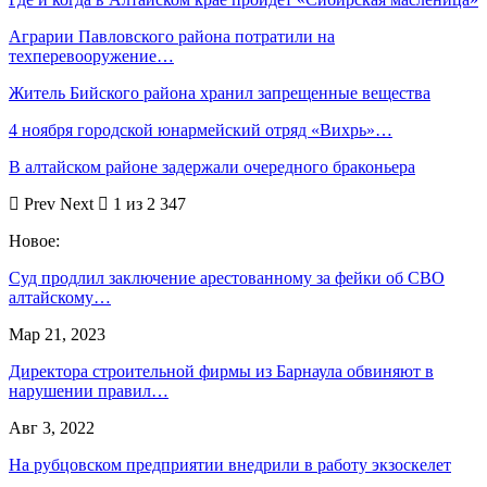
Аграрии Павловского района потратили на
техперевооружение…
Житель Бийского района хранил запрещенные вещества
4 ноября городской юнармейский отряд «Вихрь»…
В алтайском районе задержали очередного браконьера
Prev
Next
1 из 2 347
Новое:
Суд продлил заключение арестованному за фейки об СВО
алтайскому…
Мар 21, 2023
Директора строительной фирмы из Барнаула обвиняют в
нарушении правил…
Авг 3, 2022
На рубцовском предприятии внедрили в работу экзоскелет