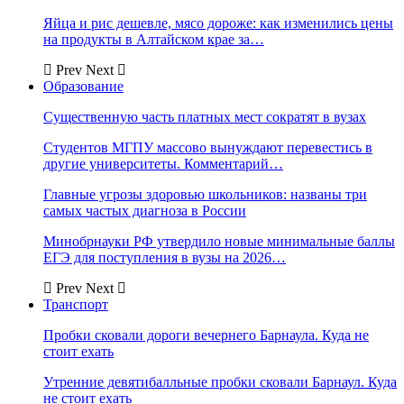
Яйца и рис дешевле, мясо дороже: как изменились цены
на продукты в Алтайском крае за…
Prev
Next
Образование
Существенную часть платных мест сократят в вузах
Студентов МГПУ массово вынуждают перевестись в
другие университеты. Комментарий…
Главные угрозы здоровью школьников: названы три
самых частых диагноза в России
Минобрнауки РФ утвердило новые минимальные баллы
ЕГЭ для поступления в вузы на 2026…
Prev
Next
Транспорт
Пробки сковали дороги вечернего Барнаула. Куда не
стоит ехать
Утренние девятибалльные пробки сковали Барнаул. Куда
не стоит ехать