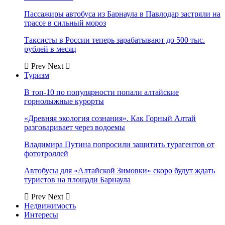
Пассажиры автобуса из Барнаула в Павлодар застряли на
трассе в сильный мороз
Таксисты в России теперь зарабатывают до 500 тыс.
рублей в месяц
Prev
Next
Туризм
В топ-10 по популярности попали алтайские
горнолыжные курорты
«Древняя экология сознания». Как Горный Алтай
разговаривает через водоемы
Владимира Путина попросили защитить турагентов от
фототроллей
Автобусы для «Алтайской Зимовки» скоро будут ждать
туристов на площади Барнаула
Prev
Next
Недвижимость
Интересы