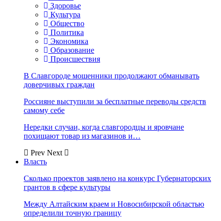
Здоровье
Культура
Общество
Политика
Экономика
Образование
Происшествия
В Славгороде мошенники продолжают обманывать
доверчивых граждан
Россияне выступили за бесплатные переводы средств
самому себе
Нередки случаи, когда славгородцы и яровчане
похищают товар из магазинов и…
Prev
Next
Власть
Сколько проектов заявлено на конкурс Губернаторских
грантов в сфере культуры
Между Алтайским краем и Новосибирской областью
определили точную границу