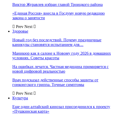
Виктор Журавлев избран главой Троицкого района
«Единая Россия» внесла в Госдуму новую редакцию
закона о занятости
Prev
Next
Здоровье
Новый год без последствий. Почему праздничные
каникулы становятся испытанием для…
Маникюр как в салоне к Новому году 2026 в домашних
условиях. Советы красоты
На ошибках лечатся. Частная медицина примиряется с
новой цифровой реальностью
Врач подсказал действенные способы защиты от
гонконгского гриппа. Точные симптомы
Prev
Next
Культура
Еще один алтайский кинозал присоединился к проекту
«Пушкинская карта»