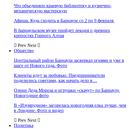
Что объединяло краевую библиотеку и кузнечно-
механическую мастерскую
Афиша. Куда сходить в Барнауле со 2 по 9 февраля
В барнаульском музее пройдет лекция о древних
крепостях Горного Алтая
Prev
Next
Общество
Центральный район Барнаула засверкал огнями и уже в
шаге от Нового года. Фото
Клиенты идут за любовью. Предприниматели
поделились советами, как начать дело в…
Олени Деда Мороза и игрушки «скачут» по Барнаулу.
Новогодние фото
В «Изумрудном» загорелась новогодняя елка лучше, чем
в Лондоне. Фото и видео
Prev
Next
Политика